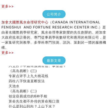
更多>>
公司简介
加拿大國際風水命理研究中心
（CANADA INTERNATIONAL
FENGSHUI AND FORTUNE RESEARCH CENTER INC.）是
由著名國際易學研究家、風水命理專家劉燮鈞先生創辦的、經加拿
大政府批准註冊的、專門從事易學術數研究和應用的有限公司，是
八字铁口直断经验总结五十条
一家集研究與教學、多學科專門預測、諮詢、策劃於一體的服務機
《高岛易断》(四)
構。
民間風水知識九十四條
更多>>
马斯克八字分析
饭店餐馆风水布局知识
最新文章
六爻占卜中如何预测官运、事业运？
《高岛易断》(三)
专家点评手上九大桃花线
四柱八字快速直断技法
天池水
《高岛易断》(二)
创业容易成功的6种手相
算命先生都不外传的算命顺口溜
什么是到山到向？上山下水？