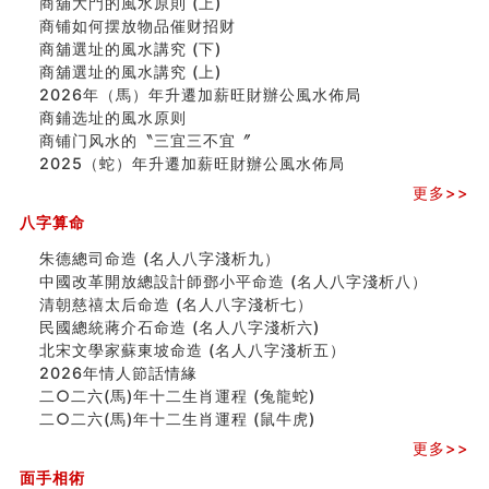
商舖大門的風水原則 (上)
风水先生林琅仙的传说
商铺如何摆放物品催财招财
从痣看相
商舖選址的風水講究 (下)
姓名陰陽配置的凶吉
商舖選址的風水講究 (上)
六爻測住宅風水 (四)
2026年（馬）年升遷加薪旺財辦公風水佈局
玄空本义 (五)
商鋪选址的風水原则
财务办公室风水布局
商铺门风水的〝三宜三不宜〞
精选1500个五行属木的字
2025（蛇）年升遷加薪旺財辦公風水佈局
玄空本义 (四)
更多>>
八字算命：女命八字里日坐伤官克夫？
六爻算卦：我俩之间是否还命中有未尽的缘分？
八字算命
订婚就是定结婚日子吗
朱德總司命造 (名⼈⼋字淺析九）
清朝慈禧太后命造 (名人八字淺析七）
中國改革開放總設計師鄧小平命造 (名人八字淺析八）
玄空本义 (三)
清朝慈禧太后命造 (名人八字淺析七）
飞灵山传说故事
民國總統蔣介石命造 (名人八字淺析六)
命理解说：想请问什么时候能够遇到姻缘结婚？
北宋文學家蘇東坡命造 (名人八字淺析五）
商舖選址的風水講究 (下)
2026年情人節話情緣
吉凶神跳上大运时的断法【四柱技巧】
二○二六(馬)年十二生肖運程 (兔龍蛇)
家居常見風水形煞及化解方法 (一)
二○二六(馬)年十二生肖運程 (鼠牛虎)
刘燮鈞讲人相 手纹与命运(一)
更多>>
玄空本义 (二)
大門風水五大禁忌！大門風水擺設？門中門風水解方？
面手相術