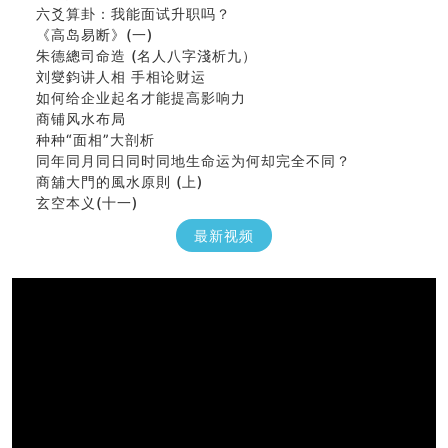
六爻算卦：我能面试升职吗？
《高岛易断》(一)
朱德總司命造 (名⼈⼋字淺析九）
刘燮鈞讲人相 手相论财运
如何给企业起名才能提高影响力
商铺风水布局
种种“面相”大剖析
同年同月同日同时同地生命运为何却完全不同？
商舖大門的風水原則 (上)
玄空本义(十一)
家居常見風水形煞及化解方法 (三)
最新视频
天要下雨娘要嫁人
预测开店怎么样
口相與命運
六爻測住宅風水 (五)
一篇文章解答八字命理所有困惑
汽车风水
姓名字义玄机藏凶吉
玄空本义(十)
六爻占卜预测考试结果
四墓库真诠
套房風水怎麼看？ 租屋風水禁忌有哪些？搬家禁忌要注