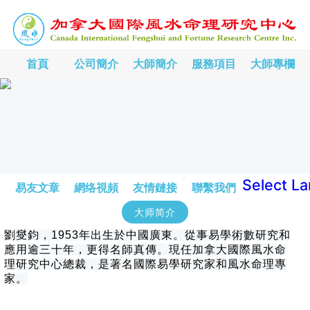
首頁
公司簡介
大師簡介
服務項目
大師專欄
Select L
易友文章
網络視頻
友情鏈接
聯繫我們
大师简介
劉燮鈞，1953年出生於中國廣東。從事易學術數研究和
應用逾三十年，更得名師真傳。現任加拿大國際風水命
理研究中心總裁，是著名國際易學研究家和風水命理專
家。