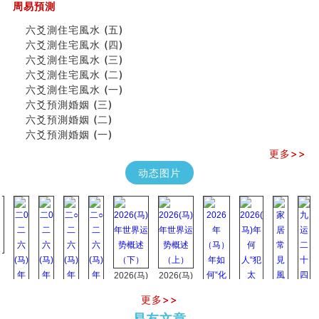
周易預測
天池水
《高岛易断》(二)
六爻測住宅風水 (五)
创业容易成功的6种手相
六爻測住宅風水 (四)
算命先生都不外传的算命顺口溜
六爻測住宅風水 (三)
什么是到山到向？上山下水？
六爻測住宅風水 (二)
六爻算卦：我能面试升职吗？
六爻測住宅風水 (一)
《高岛易断》(一)
六爻預測婚姻 (三)
朱德總司命造 (名⼈⼋字淺析九）
六爻預測婚姻 (二)
刘燮鈞讲人相 手相论财运
六爻預測婚姻 (一)
如何给企业起名才能提高影响力
更多>>
商铺风水布局
动态图片
种种“面相”大剖析
同年同月同日同时同地生命运为何却完全不同？
商舖大門的風水原則 (上)
玄空本义(十一)
家居常見風水形煞及化解方法 (三)
天要下雨娘要嫁人
预测开店怎么样
2026(马)
2026(马)
口相與命運
年世界运
年世界运
六爻測住宅風水 (五)
更多>>
势概述
势概述
2026
2026(
一篇文章解答八字命理所有困惑
易友文章