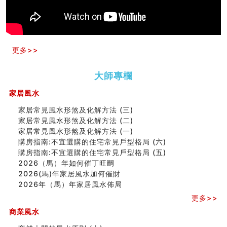
意！
精选1500个五行属金的字
玄空本义(九)
八字十神与坐基关系详解
更多>>
精选1000个五行属土的字
人的面相看财运
玄空本义(八)
大師專欄
六爻算卦：测腹中胎儿是男是女
家居風水
中國改革開放總設計師鄧小平命造 (名人八字淺析八）
测字（实例解释）
家居常見風水形煞及化解方法 (三)
精选1000个五行属火的字
家居常見風水形煞及化解方法 (二)
玄空本义(七)
家居常見風水形煞及化解方法 (一)
刘燮鈞讲人相 手纹与命运(二)
購房指南:不宜選購的住宅常見戶型格局 (六)
商铺如何摆放物品催财招财
購房指南:不宜選購的住宅常見戶型格局 (五)
极其旺夫的女人面相
2026（馬）年如何催丁旺嗣
家居常見風水形煞及化解方法 (二)
2026(馬)年家居風水加何催財
居家風水懶人包！房子煞氣怎麼看？風水禁忌有哪些？有
2026年（馬）年家居風水佈局
這樣風水的房子別�
更多>>
南半球的八字如何推排
商業風水
玄空本义(六)
额相与命运