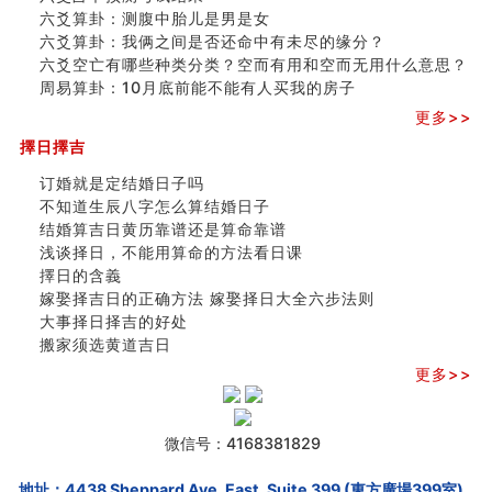
六爻算卦：测腹中胎儿是男是女
六爻算卦：我俩之间是否还命中有未尽的缘分？
六爻空亡有哪些种类分类？空而有用和空而无用什么意思？
周易算卦：10月底前能不能有人买我的房子
更多>>
擇日擇吉
订婚就是定结婚日子吗
不知道生辰八字怎么算结婚日子
结婚算吉日黄历靠谱还是算命靠谱
浅谈择日，不能用算命的方法看日课
擇日的含義
嫁娶择吉日的正确方法 嫁娶择日大全六步法则
大事择日择吉的好处
搬家须选黄道吉日
更多>>
微信号：4168381829
地址：4438 Sheppard Ave. East, Suite 399 (東方廣場399室),