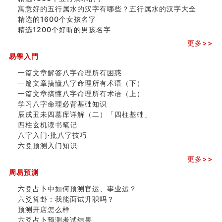
寓意好的五行属水的汉字有哪些？五行属水的汉字大全
精选的1600个女孩名字
精选1200个好听的男孩名字
更多>>
易學入門
一篇文章解答八字命理所有困惑
一篇文章搞懂八字命理所有术语（下）
一篇文章搞懂八字命理所有术语（上）
学习八字命理必背基础知识
辰戌丑未四墓库详解（二）「四柱基础」
四柱玄机读书笔记
八字入门·批八字技巧
六爻预测入门知识
更多>>
周易預測
六爻占卜中如何预测官运、事业运？
六爻算卦：我能面试升职吗？
预测开店怎么样
六爻占卜预测考试结果