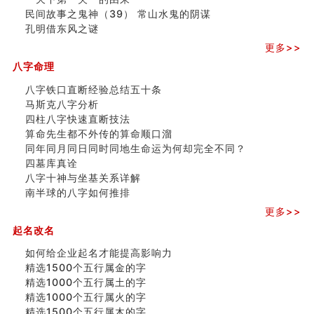
吉凶神跳上大运时的断法【四柱技巧】
民间故事之鬼神（39） 常山水鬼的阴谋
家居常見風水形煞及化解方法 (一)
孔明借东风之谜
刘燮鈞讲人相 手纹与命运(一)
更多>>
玄空本义 (二)
八字命理
大門風水五大禁忌！大門風水擺設？門中門風水解方？
出现这几种面相桃花泛
八字铁口直断经验总结五十条
寓意好的五行属水的汉字有哪些？五行属水的汉字大全
马斯克八字分析
玄空本义 (一)
四柱八字快速直断技法
＂天下第一关＂的由来
算命先生都不外传的算命顺口溜
无名指长的人有艺术天赋？手指长短能看出什么？
同年同月同日同时同地生命运为何却完全不同？
六爻測住宅風水 (三)
四墓库真诠
別再一知半解！正解住宅風水十大禁忌
八字十神与坐基关系详解
《盲派命理》 ( 十六）
南半球的八字如何推排
姓名學特殊字畫的計算方法
更多>>
風水辟邪大全
起名改名
八字天干合化详解
六爻空亡有哪些种类分类？空而有用和空而无用什么意
如何给企业起名才能提高影响力
思？
精选1500个五行属金的字
精选1000个五行属土的字
精选1000个五行属火的字
精选1500个五行属木的字