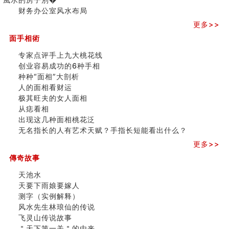
家居常見風水形煞及化解方法 (二)
三)
财务办公室风水布局
居家風水懶人包！房子煞氣怎麼看？風水禁忌有哪些？有
這樣風水的房子別�
更多>>
南半球的八字如何推排
面手相術
玄空本义(六)
专家点评手上九大桃花线
额相与命运
创业容易成功的6种手相
风水先生林琅仙的传说
种种“面相”大剖析
从痣看相
人的面相看财运
姓名陰陽配置的凶吉
极其旺夫的女人面相
六爻測住宅風水 (四)
从痣看相
玄空本义 (五)
出现这几种面相桃花泛
财务办公室风水布局
无名指长的人有艺术天赋？手指长短能看出什么？
精选1500个五行属木的字
玄空本义 (四)
更多>>
八字算命：女命八字里日坐伤官克夫？
傳奇故事
六爻算卦：我俩之间是否还命中有未尽的缘分？
订婚就是定结婚日子吗
天池水
清朝慈禧太后命造 (名人八字淺析七）
天要下雨娘要嫁人
玄空本义 (三)
测字（实例解释）
飞灵山传说故事
风水先生林琅仙的传说
命理解说：想请问什么时候能够遇到姻缘结婚？
飞灵山传说故事
商舖選址的風水講究 (下)
＂天下第一关＂的由来