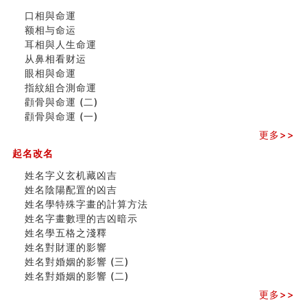
出现这几种面相桃花泛
口相與命運
寓意好的五行属水的汉字有哪些？五行属水的汉字大全
额相与命运
玄空本义 (一)
耳相與人生命運
＂天下第一关＂的由来
从鼻相看财运
无名指长的人有艺术天赋？手指长短能看出什么？
眼相與命運
六爻測住宅風水 (三)
指紋組合測命運
別再一知半解！正解住宅風水十大禁忌
顴骨與命運 (二)
《盲派命理》 ( 十六）
顴骨與命運 (一)
姓名學特殊字畫的計算方法
風水辟邪大全
更多>>
八字天干合化详解
起名改名
六爻空亡有哪些种类分类？空而有用和空而无用什么意
姓名字义玄机藏凶吉
思？
姓名陰陽配置的凶吉
八字铁口直断经验总结五十条
姓名學特殊字畫的計算方法
《高岛易断》(四)
姓名字畫數理的吉凶暗示
民間風水知識九十四條
姓名學五格之淺釋
马斯克八字分析
姓名對財運的影響
饭店餐馆风水布局知识
姓名對婚姻的影響 (三)
六爻占卜中如何预测官运、事业运？
姓名對婚姻的影響 (二)
《高岛易断》(三)
专家点评手上九大桃花线
更多>>
四柱八字快速直断技法