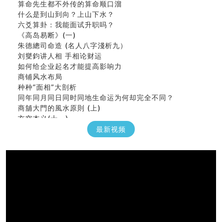
什么是到山到向？上山下水？
六爻算卦：我能面试升职吗？
《高岛易断》(一)
朱德總司命造 (名⼈⼋字淺析九）
刘燮鈞讲人相 手相论财运
如何给企业起名才能提高影响力
商铺风水布局
种种“面相”大剖析
同年同月同日同时同地生命运为何却完全不同？
商舖大門的風水原則 (上)
玄空本义(十一)
家居常見風水形煞及化解方法 (三)
最新视频
天要下雨娘要嫁人
预测开店怎么样
口相與命運
六爻測住宅風水 (五)
一篇文章解答八字命理所有困惑
汽车风水
姓名字义玄机藏凶吉
玄空本义(十)
六爻占卜预测考试结果