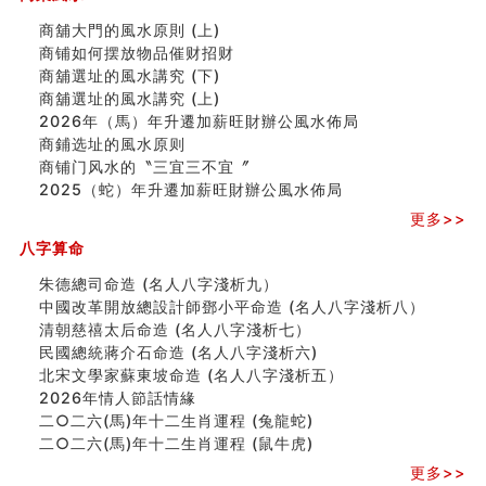
玄空本义(六)
额相与命运
商舖大門的風水原則 (上)
风水先生林琅仙的传说
商铺如何摆放物品催财招财
从痣看相
商舖選址的風水講究 (下)
姓名陰陽配置的凶吉
商舖選址的風水講究 (上)
六爻測住宅風水 (四)
2026年（馬）年升遷加薪旺財辦公風水佈局
玄空本义 (五)
商鋪选址的風水原则
财务办公室风水布局
商铺门风水的〝三宜三不宜〞
精选1500个五行属木的字
2025（蛇）年升遷加薪旺財辦公風水佈局
玄空本义 (四)
更多>>
八字算命：女命八字里日坐伤官克夫？
八字算命
六爻算卦：我俩之间是否还命中有未尽的缘分？
订婚就是定结婚日子吗
朱德總司命造 (名⼈⼋字淺析九）
清朝慈禧太后命造 (名人八字淺析七）
中國改革開放總設計師鄧小平命造 (名人八字淺析八）
玄空本义 (三)
清朝慈禧太后命造 (名人八字淺析七）
飞灵山传说故事
民國總統蔣介石命造 (名人八字淺析六)
命理解说：想请问什么时候能够遇到姻缘结婚？
北宋文學家蘇東坡命造 (名人八字淺析五）
商舖選址的風水講究 (下)
2026年情人節話情緣
吉凶神跳上大运时的断法【四柱技巧】
二○二六(馬)年十二生肖運程 (兔龍蛇)
家居常見風水形煞及化解方法 (一)
二○二六(馬)年十二生肖運程 (鼠牛虎)
刘燮鈞讲人相 手纹与命运(一)
更多>>
玄空本义 (二)