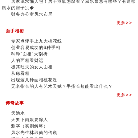
居家風水懶人包！房子煞氣怎麼看？風水禁忌有哪些？有這樣
极其旺夫的女人面相
之
風水的房子別�
家居常見風水形煞及化解方法 (二)
三)
财务办公室风水布局
居家風水懶人包！房子煞氣怎麼看？風水禁忌有哪些？有
更多>>
這樣風水的房子別�
面手相術
南半球的八字如何推排
玄空本义(六)
专家点评手上九大桃花线
额相与命运
创业容易成功的6种手相
风水先生林琅仙的传说
种种“面相”大剖析
从痣看相
人的面相看财运
姓名陰陽配置的凶吉
极其旺夫的女人面相
六爻測住宅風水 (四)
从痣看相
玄空本义 (五)
出现这几种面相桃花泛
财务办公室风水布局
无名指长的人有艺术天赋？手指长短能看出什么？
精选1500个五行属木的字
更多>>
玄空本义 (四)
八字算命：女命八字里日坐伤官克夫？
傳奇故事
六爻算卦：我俩之间是否还命中有未尽的缘分？
天池水
订婚就是定结婚日子吗
天要下雨娘要嫁人
清朝慈禧太后命造 (名人八字淺析七）
测字（实例解释）
玄空本义 (三)
风水先生林琅仙的传说
飞灵山传说故事