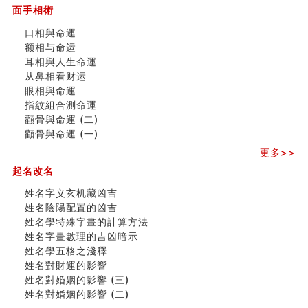
面手相術
大門風水五大禁忌！大門風水擺設？門中門風水解方？
出现这几种面相桃花泛
口相與命運
寓意好的五行属水的汉字有哪些？五行属水的汉字大全
额相与命运
玄空本义 (一)
耳相與人生命運
＂天下第一关＂的由来
从鼻相看财运
无名指长的人有艺术天赋？手指长短能看出什么？
眼相與命運
六爻測住宅風水 (三)
指紋組合測命運
別再一知半解！正解住宅風水十大禁忌
顴骨與命運 (二)
《盲派命理》 ( 十六）
顴骨與命運 (一)
姓名學特殊字畫的計算方法
更多>>
風水辟邪大全
起名改名
八字天干合化详解
六爻空亡有哪些种类分类？空而有用和空而无用什么意
姓名字义玄机藏凶吉
思？
姓名陰陽配置的凶吉
八字铁口直断经验总结五十条
姓名學特殊字畫的計算方法
《高岛易断》(四)
姓名字畫數理的吉凶暗示
民間風水知識九十四條
姓名學五格之淺釋
马斯克八字分析
姓名對財運的影響
饭店餐馆风水布局知识
姓名對婚姻的影響 (三)
六爻占卜中如何预测官运、事业运？
姓名對婚姻的影響 (二)
《高岛易断》(三)