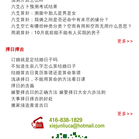
六爻占卜预测考试结果
六爻算卦：测腹中胎儿是男是女
六爻算卦：我俩之间是否还命中有未尽的缘分？
六爻空亡有哪些种类分类？空而有用和空而无用什么意思？
周易算卦：10月底前能不能有人买我的房子
更多>>
擇日擇吉
订婚就是定结婚日子吗
不知道生辰八字怎么算结婚日子
结婚算吉日黄历靠谱还是算命靠谱
浅谈择日，不能用算命的方法看日课
擇日的含義
嫁娶择吉日的正确方法 嫁娶择日大全六步法则
大事择日择吉的好处
搬家须选黄道吉日
更多>>