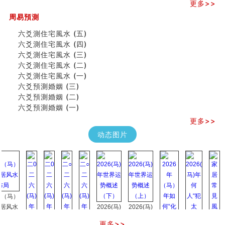
更多>>
专家点评手上九大桃花线
四柱八字快速直断技法
周易預測
天池水
六爻測住宅風水 (五)
《高岛易断》(二)
六爻測住宅風水 (四)
创业容易成功的6种手相
六爻測住宅風水 (三)
算命先生都不外传的算命顺口溜
六爻測住宅風水 (二)
什么是到山到向？上山下水？
六爻測住宅風水 (一)
六爻算卦：我能面试升职吗？
六爻預測婚姻 (三)
《高岛易断》(一)
六爻預測婚姻 (二)
朱德總司命造 (名⼈⼋字淺析九）
六爻預測婚姻 (一)
刘燮鈞讲人相 手相论财运
更多>>
如何给企业起名才能提高影响力
商铺风水布局
动态图片
种种“面相”大剖析
同年同月同日同时同地生命运为何却完全不同？
商舖大門的風水原則 (上)
玄空本义(十一)
家居常見風水形煞及化解方法 (三)
天要下雨娘要嫁人
）
预测开店怎么样
水
2026(马)
2026(马)
口相與命運
年世界运
年世界运
更多>>