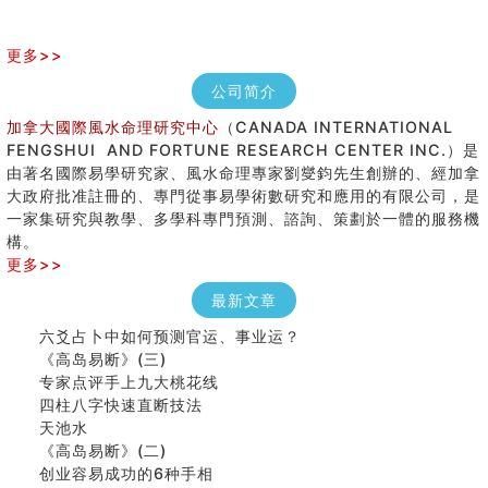
更多>>
公司简介
加拿大國際風水命理研究中心
（CANADA INTERNATIONAL
FENGSHUI AND FORTUNE RESEARCH CENTER INC.）是
由著名國際易學研究家、風水命理專家劉燮鈞先生創辦的、經加拿
大政府批准註冊的、專門從事易學術數研究和應用的有限公司，是
八字铁口直断经验总结五十条
一家集研究與教學、多學科專門預測、諮詢、策劃於一體的服務機
《高岛易断》(四)
構。
民間風水知識九十四條
更多>>
马斯克八字分析
最新文章
饭店餐馆风水布局知识
六爻占卜中如何预测官运、事业运？
《高岛易断》(三)
专家点评手上九大桃花线
四柱八字快速直断技法
天池水
《高岛易断》(二)
创业容易成功的6种手相
算命先生都不外传的算命顺口溜