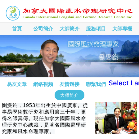
首頁
公司簡介
大師簡介
服務項目
大師專欄
Select L
易友文章
網络視頻
友情鏈接
聯繫我們
大师简介
劉燮鈞，1953年出生於中國廣東。從
事易學術數研究和應用逾三十年，更
得名師真傳。現任加拿大國際風水命
理研究中心總裁，是著名國際易學研
究家和風水命理專家。