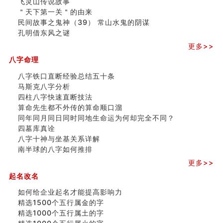
飞灵山传说故事
命理解说：想请问什么时候能够遇到姻缘结婚？
＂天下第一关＂的由来
商舖選址的風水講究 (下)
民间故事之鬼神（39） 常山水鬼的阴谋
吉凶神跳上大运时的断法【四柱技巧】
孔明借东风之谜
家居常見風水形煞及化解方法 (一)
更多>>
刘燮鈞讲人相 手纹与命运(一)
玄空本义 (二)
八字命理
大門風水五大禁忌！大門風水擺設？門中門風水解方？
八字铁口直断经验总结五十条
出现这几种面相桃花泛
马斯克八字分析
寓意好的五行属水的汉字有哪些？五行属水的汉字大全
四柱八字快速直断技法
玄空本义 (一)
算命先生都不外传的算命顺口溜
＂天下第一关＂的由来
同年同月同日同时同地生命运为何却完全不同？
无名指长的人有艺术天赋？手指长短能看出什么？
四墓库真诠
六爻測住宅風水 (三)
八字十神与坐基关系详解
別再一知半解！正解住宅風水十大禁忌
南半球的八字如何推排
《盲派命理》 ( 十六）
姓名學特殊字畫的計算方法
更多>>
風水辟邪大全
起名改名
八字天干合化详解
如何给企业起名才能提高影响力
六爻空亡有哪些种类分类？空而有用和空而无用什么意
精选1500个五行属金的字
思？
精选1000个五行属土的字