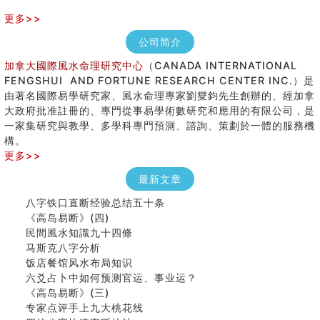
更多>>
公司简介
加拿大國際風水命理研究中心
（CANADA INTERNATIONAL
FENGSHUI AND FORTUNE RESEARCH CENTER INC.）是
由著名國際易學研究家、風水命理專家劉燮鈞先生創辦的、經加拿
大政府批准註冊的、專門從事易學術數研究和應用的有限公司，是
一家集研究與教學、多學科專門預測、諮詢、策劃於一體的服務機
構。
更多>>
最新文章
八字铁口直断经验总结五十条
《高岛易断》(四)
民間風水知識九十四條
马斯克八字分析
饭店餐馆风水布局知识
六爻占卜中如何预测官运、事业运？
《高岛易断》(三)
专家点评手上九大桃花线