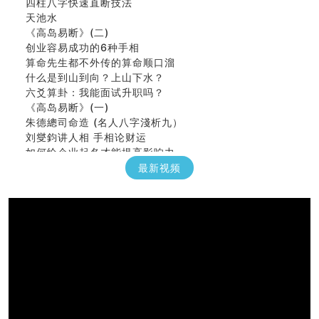
四柱八字快速直断技法
天池水
《高岛易断》(二)
创业容易成功的6种手相
算命先生都不外传的算命顺口溜
什么是到山到向？上山下水？
六爻算卦：我能面试升职吗？
《高岛易断》(一)
朱德總司命造 (名⼈⼋字淺析九）
刘燮鈞讲人相 手相论财运
如何给企业起名才能提高影响力
商铺风水布局
最新视频
种种“面相”大剖析
同年同月同日同时同地生命运为何却完全不同？
商舖大門的風水原則 (上)
玄空本义(十一)
家居常見風水形煞及化解方法 (三)
天要下雨娘要嫁人
预测开店怎么样
口相與命運
六爻測住宅風水 (五)
一篇文章解答八字命理所有困惑