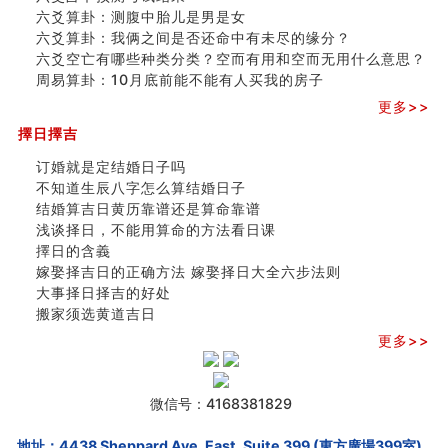
六爻算卦：测腹中胎儿是男是女
六爻算卦：我俩之间是否还命中有未尽的缘分？
六爻空亡有哪些种类分类？空而有用和空而无用什么意思？
周易算卦：10月底前能不能有人买我的房子
更多>>
擇日擇吉
订婚就是定结婚日子吗
不知道生辰八字怎么算结婚日子
结婚算吉日黄历靠谱还是算命靠谱
浅谈择日，不能用算命的方法看日课
擇日的含義
嫁娶择吉日的正确方法 嫁娶择日大全六步法则
大事择日择吉的好处
搬家须选黄道吉日
更多>>
微信号：4168381829
地址：4438 Sheppard Ave. East, Suite 399 (東方廣場399室),