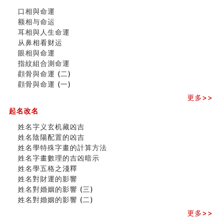
商舖選址的風水講究 (下)
口相與命運
吉凶神跳上大运时的断法【四柱技巧】
额相与命运
家居常見風水形煞及化解方法 (一)
耳相與人生命運
刘燮鈞讲人相 手纹与命运(一)
从鼻相看财运
玄空本义 (二)
眼相與命運
大門風水五大禁忌！大門風水擺設？門中門風水解方？
指紋組合測命運
出现这几种面相桃花泛
顴骨與命運 (二)
寓意好的五行属水的汉字有哪些？五行属水的汉字大全
顴骨與命運 (一)
玄空本义 (一)
＂天下第一关＂的由来
更多>>
无名指长的人有艺术天赋？手指长短能看出什么？
起名改名
六爻測住宅風水 (三)
別再一知半解！正解住宅風水十大禁忌
姓名字义玄机藏凶吉
《盲派命理》 ( 十六）
姓名陰陽配置的凶吉
姓名學特殊字畫的計算方法
姓名學特殊字畫的計算方法
風水辟邪大全
姓名字畫數理的吉凶暗示
八字天干合化详解
姓名學五格之淺釋
六爻空亡有哪些种类分类？空而有用和空而无用什么意
姓名對財運的影響
思？
姓名對婚姻的影響 (三)
姓名對婚姻的影響 (二)
更多>>