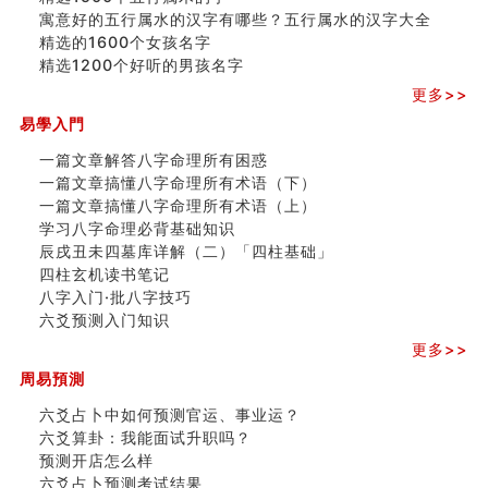
寓意好的五行属水的汉字有哪些？五行属水的汉字大全
精选的1600个女孩名字
精选1200个好听的男孩名字
更多>>
易學入門
一篇文章解答八字命理所有困惑
一篇文章搞懂八字命理所有术语（下）
一篇文章搞懂八字命理所有术语（上）
学习八字命理必背基础知识
辰戌丑未四墓库详解（二）「四柱基础」
四柱玄机读书笔记
八字入门·批八字技巧
六爻预测入门知识
更多>>
周易預測
六爻占卜中如何预测官运、事业运？
六爻算卦：我能面试升职吗？
预测开店怎么样
六爻占卜预测考试结果