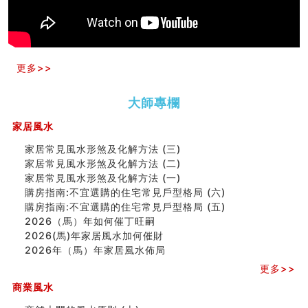
汽车风水
姓名字义玄机藏凶吉
玄空本义(十)
六爻占卜预测考试结果
更多>>
四墓库真诠
套房風水怎麼看？ 租屋風水禁忌有哪些？搬家禁忌要注
意！
大師專欄
精选1500个五行属金的字
家居風水
玄空本义(九)
八字十神与坐基关系详解
家居常見風水形煞及化解方法 (三)
精选1000个五行属土的字
家居常見風水形煞及化解方法 (二)
人的面相看财运
家居常見風水形煞及化解方法 (一)
玄空本义(八)
購房指南:不宜選購的住宅常見戶型格局 (六)
六爻算卦：测腹中胎儿是男是女
購房指南:不宜選購的住宅常見戶型格局 (五)
中國改革開放總設計師鄧小平命造 (名人八字淺析八）
2026（馬）年如何催丁旺嗣
测字（实例解释）
2026(馬)年家居風水加何催財
精选1000个五行属火的字
2026年（馬）年家居風水佈局
玄空本义(七)
更多>>
刘燮鈞讲人相 手纹与命运(二)
商铺如何摆放物品催财招财
商業風水
极其旺夫的女人面相