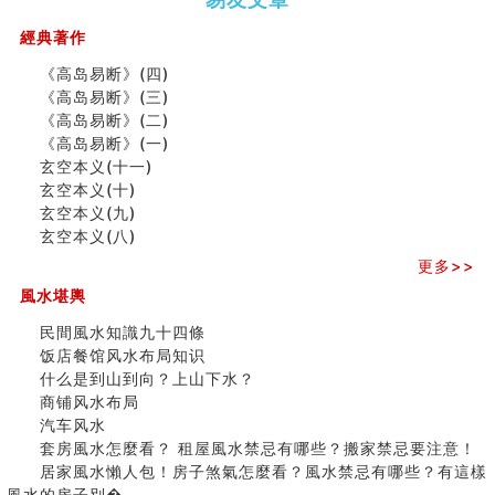
（下）
（上）
年
马)年
（马）
何
經典著作
年如
人“犯
《高岛易断》(四)
何“化
太
《高岛易断》(三)
太岁”
岁”？
《高岛易断》(二)
《高岛易断》(一)
玄空本义(十一)
二0
二0
二○
二○
家
玄空本义(十)
二
二
二
二
居
九
玄空本义(九)
六
六
六
六
常
运
玄空本义(八)
(马)
(马)
(马)
(马)
見
二
年
年
年
年
風
⼗
更多>>
十
十
十
十
水
四
風水堪輿
二
二
二
二
形
山
生
生
生
生
煞
飞
民間風水知識九十四條
肖
肖
肖
肖
及
星
饭店餐馆风水布局知识
运
运
运
运
化
宅
什么是到山到向？上山下水？
程
程
程
程
解
局
商铺风水布局
(兔
(鼠
(鸡
(马
方
浅
汽车风水
龙
牛
狗
羊
法
析
套房風水怎麼看？ 租屋風水禁忌有哪些？搬家禁忌要注意！
蛇)
虎)
猪)
猴)
(一)
(
居家風水懶人包！房子煞氣怎麼看？風水禁忌有哪些？有這樣
之
風水的房子別�