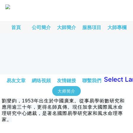
首頁
公司簡介
大師簡介
服務項目
大師專欄
Select L
易友文章
網络視頻
友情鏈接
聯繫我們
大师简介
劉燮鈞，1953年出生於中國廣東。從事易學術數研究和
應用逾三十年，更得名師真傳。現任加拿大國際風水命
理研究中心總裁，是著名國際易學研究家和風水命理專
家。