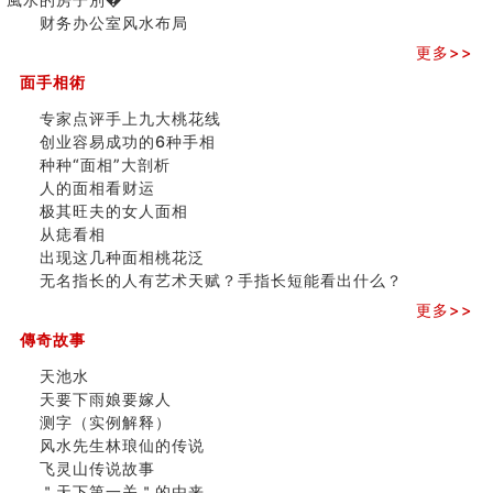
三)
财务办公室风水布局
更多>>
面手相術
专家点评手上九大桃花线
创业容易成功的6种手相
种种“面相”大剖析
人的面相看财运
极其旺夫的女人面相
从痣看相
出现这几种面相桃花泛
无名指长的人有艺术天赋？手指长短能看出什么？
更多>>
傳奇故事
天池水
天要下雨娘要嫁人
测字（实例解释）
风水先生林琅仙的传说
飞灵山传说故事
＂天下第一关＂的由来