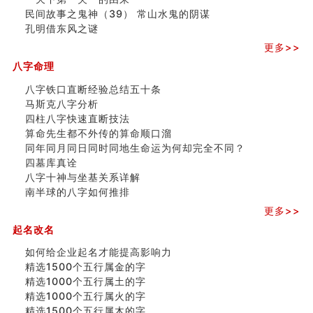
民间故事之鬼神（39） 常山水鬼的阴谋
孔明借东风之谜
更多>>
八字命理
八字铁口直断经验总结五十条
马斯克八字分析
四柱八字快速直断技法
算命先生都不外传的算命顺口溜
同年同月同日同时同地生命运为何却完全不同？
四墓库真诠
八字十神与坐基关系详解
南半球的八字如何推排
更多>>
起名改名
如何给企业起名才能提高影响力
精选1500个五行属金的字
精选1000个五行属土的字
精选1000个五行属火的字
精选1500个五行属木的字