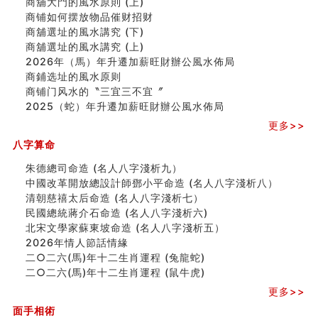
商舖大門的風水原則 (上)
家居常見風水形煞及化解方法 (二)
商铺如何摆放物品催财招财
居家風水懶人包！房子煞氣怎麼看？風水禁忌有哪些？有
商舖選址的風水講究 (下)
這樣風水的房子別�
商舖選址的風水講究 (上)
南半球的八字如何推排
2026年（馬）年升遷加薪旺財辦公風水佈局
玄空本义(六)
商鋪选址的風水原则
额相与命运
商铺门风水的〝三宜三不宜〞
风水先生林琅仙的传说
2025（蛇）年升遷加薪旺財辦公風水佈局
从痣看相
更多>>
姓名陰陽配置的凶吉
六爻測住宅風水 (四)
八字算命
玄空本义 (五)
朱德總司命造 (名⼈⼋字淺析九）
财务办公室风水布局
中國改革開放總設計師鄧小平命造 (名人八字淺析八）
精选1500个五行属木的字
清朝慈禧太后命造 (名人八字淺析七）
玄空本义 (四)
民國總統蔣介石命造 (名人八字淺析六)
八字算命：女命八字里日坐伤官克夫？
北宋文學家蘇東坡命造 (名人八字淺析五）
六爻算卦：我俩之间是否还命中有未尽的缘分？
2026年情人節話情緣
订婚就是定结婚日子吗
二○二六(馬)年十二生肖運程 (兔龍蛇)
清朝慈禧太后命造 (名人八字淺析七）
二○二六(馬)年十二生肖運程 (鼠牛虎)
玄空本义 (三)
飞灵山传说故事
更多>>
命理解说：想请问什么时候能够遇到姻缘结婚？
面手相術