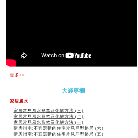
家居常見風水形煞及化解方法 (三)
天要下雨娘要嫁人
预测开店怎么样
口相與命運
六爻測住宅風水 (五)
一篇文章解答八字命理所有困惑
汽车风水
姓名字义玄机藏凶吉
玄空本义(十)
六爻占卜预测考试结果
四墓库真诠
套房風水怎麼看？ 租屋風水禁忌有哪些？搬家禁忌要注
意！
更多>>
精选1500个五行属金的字
玄空本义(九)
大師專欄
八字十神与坐基关系详解
精选1000个五行属土的字
家居風水
人的面相看财运
玄空本义(八)
家居常見風水形煞及化解方法 (三)
六爻算卦：测腹中胎儿是男是女
家居常見風水形煞及化解方法 (二)
中國改革開放總設計師鄧小平命造 (名人八字淺析八）
家居常見風水形煞及化解方法 (一)
测字（实例解释）
購房指南:不宜選購的住宅常見戶型格局 (六)
精选1000个五行属火的字
購房指南:不宜選購的住宅常見戶型格局 (五)
玄空本义(七)