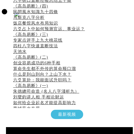
八字铁口直断经验总结五十条
《高岛易断》(四)
民間風水知識九十四條
马斯克八字分析
饭店餐馆风水布局知识
六爻占卜中如何预测官运、事业运？
《高岛易断》(三)
专家点评手上九大桃花线
四柱八字快速直断技法
天池水
《高岛易断》(二)
创业容易成功的6种手相
算命先生都不外传的算命顺口溜
什么是到山到向？上山下水？
六爻算卦：我能面试升职吗？
《高岛易断》(一)
朱德總司命造 (名⼈⼋字淺析九）
刘燮鈞讲人相 手相论财运
如何给企业起名才能提高影响力
商铺风水布局
种种“面相”大剖析
最新视频
同年同月同日同时同地生命运为何却完全不同？
商舖大門的風水原則 (上)
玄空本义(十一)