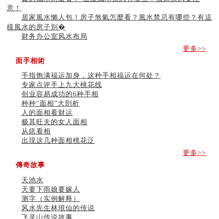
意！
居家風水懶人包！房子煞氣怎麼看？風水禁忌有哪些？有這
樣風水的房子別�
财务办公室风水布局
更多>>
面手相術
手指饱满福运加身，这种手相福运在何处？
专家点评手上九大桃花线
创业容易成功的6种手相
种种“面相”大剖析
人的面相看财运
极其旺夫的女人面相
从痣看相
出现这几种面相桃花泛
更多>>
傳奇故事
天池水
天要下雨娘要嫁人
测字（实例解释）
风水先生林琅仙的传说
飞灵山传说故事