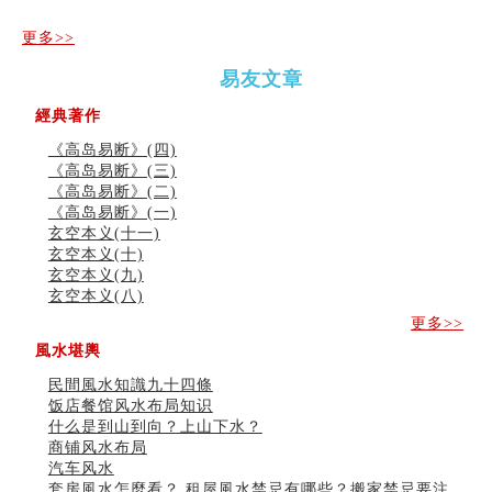
（马）
何
年如
人“犯
更多>>
何“化
太
太岁”
岁”？
易友文章
經典著作
二0
二0
二○
二○
家
九
二
二
二
二
居
《高岛易断》(四)
运
六
六
六
六
常
《高岛易断》(三)
二
(马)
(马)
(马)
(马)
見
《高岛易断》(二)
⼗
年
年
年
年
風
《高岛易断》(一)
四
十
十
十
十
水
玄空本义(十一)
山
二
二
二
二
形
玄空本义(十)
飞
生
生
生
生
煞
星
玄空本义(九)
肖
肖
肖
肖
及
宅
玄空本义(八)
运
运
运
运
化
局
程
程
程
程
解
更多>>
浅
(兔
(鼠
(鸡
(马
方
析
風水堪輿
龙
牛
狗
羊
法
(
(
蛇)
虎)
猪)
猴)
(一)
二
之
民間風水知識九十四條
三)
饭店餐馆风水布局知识
什么是到山到向？上山下水？
商铺风水布局
汽车风水
套房風水怎麼看？ 租屋風水禁忌有哪些？搬家禁忌要注