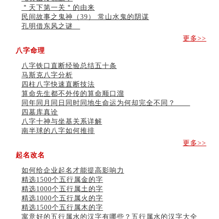
＂天下第一关＂的由来
民间故事之鬼神（39） 常山水鬼的阴谋
孔明借东风之谜
更多>>
八字命理
八字铁口直断经验总结五十条
马斯克八字分析
四柱八字快速直断技法
算命先生都不外传的算命顺口溜
同年同月同日同时同地生命运为何却完全不同？
四墓库真诠
八字十神与坐基关系详解
南半球的八字如何推排
更多>>
起名改名
如何给企业起名才能提高影响力
精选1500个五行属金的字
精选1000个五行属土的字
精选1000个五行属火的字
精选1500个五行属木的字
寓意好的五行属水的汉字有哪些？五行属水的汉字大全