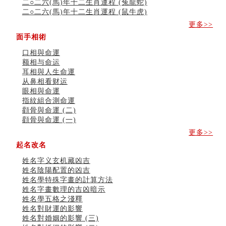
二○二六(馬)年十二生肖運程 (兔龍蛇)
命理解说：想请问什么时候能够遇到姻缘结婚？
二○二六(馬)年十二生肖運程 (鼠牛虎)
商舖選址的風水講究 (下)
吉凶神跳上大运时的断法【四柱技巧】
更多>>
家居常見風水形煞及化解方法 (一)
面手相術
刘燮鈞讲人相 手纹与命运(一)
玄空本义 (二)
口相與命運
大門風水五大禁忌！大門風水擺設？門中門風水解方？
额相与命运
出现这几种面相桃花泛
耳相與人生命運
寓意好的五行属水的汉字有哪些？五行属水的汉字大全
从鼻相看财运
玄空本义 (一)
眼相與命運
＂天下第一关＂的由来
指紋組合測命運
无名指长的人有艺术天赋？手指长短能看出什么？
顴骨與命運 (二)
六爻測住宅風水 (三)
顴骨與命運 (一)
別再一知半解！正解住宅風水十大禁忌
更多>>
《盲派命理》 ( 十六）
起名改名
姓名學特殊字畫的計算方法
風水辟邪大全
姓名字义玄机藏凶吉
八字天干合化详解
姓名陰陽配置的凶吉
姓名學特殊字畫的計算方法
姓名字畫數理的吉凶暗示
姓名學五格之淺釋
姓名對財運的影響
姓名對婚姻的影響 (三)