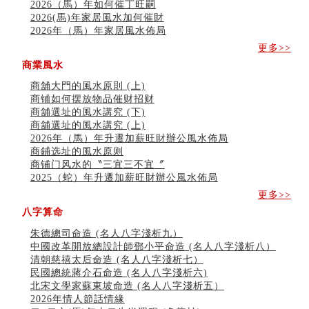
2026（馬）年如何催丁旺嗣
刘燮鈞讲人相 手纹与命运(二)
2026(馬)年家居風水加何催財
商铺如何摆放物品催财招财
2026年（馬）年家居風水佈局
极其旺夫的女人面相
更多>>
家居常見風水形煞及化解方法 (二)
居家風水懶人包！房子煞氣怎麼看？風水禁忌有哪些？有
商業風水
這樣風水的房子別�
商舖大門的風水原則 (上)
南半球的八字如何推排
商铺如何摆放物品催财招财
玄空本义(六)
商舖選址的風水講究 (下)
额相与命运
商舖選址的風水講究 (上)
风水先生林琅仙的传说
2026年（馬）年升遷加薪旺財辦公風水佈局
从痣看相
商鋪选址的風水原则
姓名陰陽配置的凶吉
商铺门风水的〝三宜三不宜〞
六爻測住宅風水 (四)
2025（蛇）年升遷加薪旺財辦公風水佈局
玄空本义 (五)
更多>>
财务办公室风水布局
精选1500个五行属木的字
八字算命
玄空本义 (四)
朱德總司命造 (名⼈⼋字淺析九）
八字算命：女命八字里日坐伤官克夫？
中國改革開放總設計師鄧小平命造 (名人八字淺析八）
六爻算卦：我俩之间是否还命中有未尽的缘分？
清朝慈禧太后命造 (名人八字淺析七）
订婚就是定结婚日子吗
民國總統蔣介石命造 (名人八字淺析六)
清朝慈禧太后命造 (名人八字淺析七）
北宋文學家蘇東坡命造 (名人八字淺析五）
玄空本义 (三)
2026年情人節話情緣
飞灵山传说故事