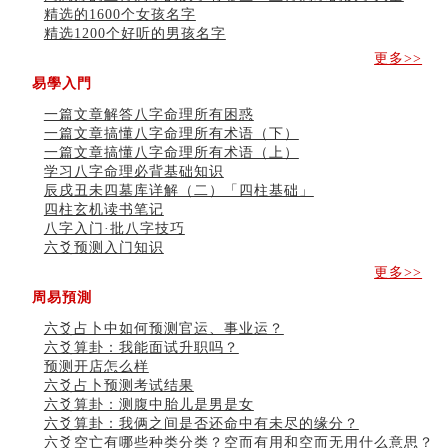
精选的1600个女孩名字
精选1200个好听的男孩名字
更多>>
易學入門
一篇文章解答八字命理所有困惑
一篇文章搞懂八字命理所有术语（下）
一篇文章搞懂八字命理所有术语（上）
学习八字命理必背基础知识
辰戌丑未四墓库详解（二）「四柱基础」
四柱玄机读书笔记
八字入门·批八字技巧
六爻预测入门知识
更多>>
周易預測
六爻占卜中如何预测官运、事业运？
六爻算卦：我能面试升职吗？
预测开店怎么样
六爻占卜预测考试结果
六爻算卦：测腹中胎儿是男是女
六爻算卦：我俩之间是否还命中有未尽的缘分？
六爻空亡有哪些种类分类？空而有用和空而无用什么意思？