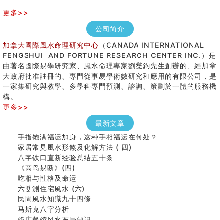
更多>>
公司简介
加拿大國際風水命理研究中心
（CANADA INTERNATIONAL
FENGSHUI AND FORTUNE RESEARCH CENTER INC.）是
由著名國際易學研究家、風水命理專家劉燮鈞先生創辦的、經加拿
大政府批准註冊的、專門從事易學術數研究和應用的有限公司，是
女性起名的用字講究
一家集研究與教學、多學科專門預測、諮詢、策劃於一體的服務機
香港巨富霍英東命造 (名人八字淺析十）
構。
購房十大風水原則 (上)
更多>>
七夕节 我国唯一一个以女性为主角传统节日
商舖大門的風水原則 (下)
最新文章
手指饱满福运加身，这种手相福运在何处？
家居常見風水形煞及化解方法 ( 四)
八字铁口直断经验总结五十条
《高岛易断》(四)
吃相与性格及命运
六爻測住宅風水 (六)
民間風水知識九十四條
马斯克八字分析
饭店餐馆风水布局知识