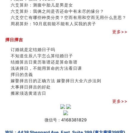
六爻算卦：测腹中胎儿是男是女
六爻算卦：我俩之间是否还命中有未尽的缘分？
六爻空亡有哪些种类分类？空而有用和空而无用什么意思？
周易算卦：10月底前能不能有人买我的房子
更多>>
擇日擇吉
订婚就是定结婚日子吗
不知道生辰八字怎么算结婚日子
结婚算吉日黄历靠谱还是算命靠谱
浅谈择日，不能用算命的方法看日课
擇日的含義
嫁娶择吉日的正确方法 嫁娶择日大全六步法则
大事择日择吉的好处
搬家须选黄道吉日
更多>>
微信号：4168381829
地址：4438 Sheppard Ave. East, Suite 399 (東方廣場399室),