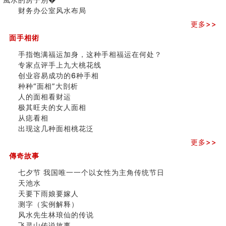
六爻算卦：测腹中胎儿是男是女
三)
财务办公室风水布局
中國改革開放總設計師鄧小平命造 (名人八字淺析八）
更多>>
测字（实例解释）
精选1000个五行属火的字
面手相術
玄空本义(七)
手指饱满福运加身，这种手相福运在何处？
刘燮鈞讲人相 手纹与命运(二)
专家点评手上九大桃花线
商铺如何摆放物品催财招财
创业容易成功的6种手相
极其旺夫的女人面相
种种“面相”大剖析
家居常見風水形煞及化解方法 (二)
人的面相看财运
居家風水懶人包！房子煞氣怎麼看？風水禁忌有哪些？有
极其旺夫的女人面相
這樣風水的房子別�
从痣看相
南半球的八字如何推排
出现这几种面相桃花泛
玄空本义(六)
更多>>
额相与命运
风水先生林琅仙的传说
傳奇故事
从痣看相
七夕节 我国唯一一个以女性为主角传统节日
姓名陰陽配置的凶吉
天池水
六爻測住宅風水 (四)
天要下雨娘要嫁人
玄空本义 (五)
测字（实例解释）
财务办公室风水布局
风水先生林琅仙的传说
精选1500个五行属木的字
飞灵山传说故事