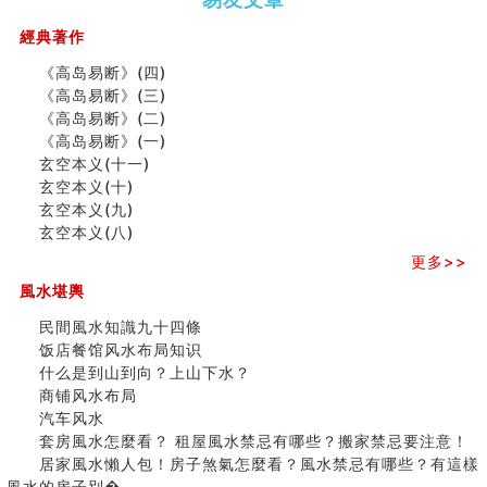
（下）
（上）
年
马)年
商舖大門的風水原則 (上)
（马）
何
經典著作
玄空本义(十一)
年如
人“犯
家居常見風水形煞及化解方法 (三)
《高岛易断》(四)
何“化
太
天要下雨娘要嫁人
《高岛易断》(三)
太岁”
岁”？
预测开店怎么样
《高岛易断》(二)
口相與命運
《高岛易断》(一)
六爻測住宅風水 (五)
玄空本义(十一)
二0
二0
二○
二○
家
一篇文章解答八字命理所有困惑
玄空本义(十)
二
二
二
二
居
九
汽车风水
玄空本义(九)
六
六
六
六
常
运
姓名字义玄机藏凶吉
玄空本义(八)
(马)
(马)
(马)
(马)
見
二
玄空本义(十)
年
年
年
年
風
⼗
更多>>
六爻占卜预测考试结果
十
十
十
十
水
四
風水堪輿
四墓库真诠
二
二
二
二
形
山
套房風水怎麼看？ 租屋風水禁忌有哪些？搬家禁忌要注
生
生
生
生
煞
飞
民間風水知識九十四條
意！
肖
肖
肖
肖
及
星
饭店餐馆风水布局知识
精选1500个五行属金的字
运
运
运
运
化
宅
什么是到山到向？上山下水？
玄空本义(九)
程
程
程
程
解
局
商铺风水布局
八字十神与坐基关系详解
(兔
(鼠
(鸡
(马
方
浅
汽车风水
精选1000个五行属土的字
龙
牛
狗
羊
法
析
套房風水怎麼看？ 租屋風水禁忌有哪些？搬家禁忌要注意！
人的面相看财运
蛇)
虎)
猪)
猴)
(一)
(
居家風水懶人包！房子煞氣怎麼看？風水禁忌有哪些？有這樣
玄空本义(八)
之
風水的房子別�