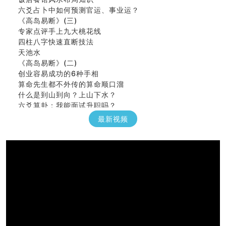
六爻占卜中如何预测官运、事业运？
《高岛易断》(三)
专家点评手上九大桃花线
四柱八字快速直断技法
天池水
《高岛易断》(二)
创业容易成功的6种手相
算命先生都不外传的算命顺口溜
什么是到山到向？上山下水？
六爻算卦：我能面试升职吗？
《高岛易断》(一)
最新视频
朱德總司命造 (名⼈⼋字淺析九）
刘燮鈞讲人相 手相论财运
如何给企业起名才能提高影响力
商铺风水布局
种种“面相”大剖析
同年同月同日同时同地生命运为何却完全不同？
商舖大門的風水原則 (上)
玄空本义(十一)
家居常見風水形煞及化解方法 (三)
天要下雨娘要嫁人