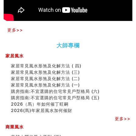
预测开店怎么样
口相與命運
六爻測住宅風水 (五)
一篇文章解答八字命理所有困惑
汽车风水
更多>>
姓名字义玄机藏凶吉
玄空本义(十)
大師專欄
六爻占卜预测考试结果
四墓库真诠
家居風水
套房風水怎麼看？ 租屋風水禁忌有哪些？搬家禁忌要注
意！
家居常見風水形煞及化解方法 ( 四)
精选1500个五行属金的字
家居常見風水形煞及化解方法 (三)
玄空本义(九)
家居常見風水形煞及化解方法 (二)
八字十神与坐基关系详解
家居常見風水形煞及化解方法 (一)
精选1000个五行属土的字
購房指南:不宜選購的住宅常見戶型格局 (六)
人的面相看财运
購房指南:不宜選購的住宅常見戶型格局 (五)
玄空本义(八)
2026（馬）年如何催丁旺嗣
六爻算卦：测腹中胎儿是男是女
2026(馬)年家居風水加何催財
中國改革開放總設計師鄧小平命造 (名人八字淺析八）
更多>>
测字（实例解释）
商業風水
精选1000个五行属火的字
玄空本义(七)