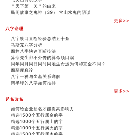
玄空本义 (四)
＂天下第一关＂的由来
八字算命：女命八字里日坐伤官克夫？
民间故事之鬼神（39） 常山水鬼的阴谋
六爻算卦：我俩之间是否还命中有未尽的缘分？
订婚就是定结婚日子吗
更多>>
清朝慈禧太后命造 (名人八字淺析七）
八字命理
玄空本义 (三)
八字铁口直断经验总结五十条
飞灵山传说故事
马斯克八字分析
命理解说：想请问什么时候能够遇到姻缘结婚？
四柱八字快速直断技法
商舖選址的風水講究 (下)
算命先生都不外传的算命顺口溜
吉凶神跳上大运时的断法【四柱技巧】
同年同月同日同时同地生命运为何却完全不同？
家居常見風水形煞及化解方法 (一)
四墓库真诠
刘燮鈞讲人相 手纹与命运(一)
八字十神与坐基关系详解
玄空本义 (二)
南半球的八字如何推排
大門風水五大禁忌！大門風水擺設？門中門風水解方？
出现这几种面相桃花泛
更多>>
寓意好的五行属水的汉字有哪些？五行属水的汉字大全
起名改名
玄空本义 (一)
如何给企业起名才能提高影响力
精选1500个五行属金的字
精选1000个五行属土的字
精选1000个五行属火的字
精选1500个五行属木的字