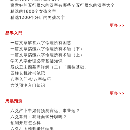
寓意好的五行属水的汉字有哪些？五行属水的汉字大全
精选的1600个女孩名字
精选1200个好听的男孩名字
更多>>
易學入門
一篇文章解答八字命理所有困惑
一篇文章搞懂八字命理所有术语（下）
一篇文章搞懂八字命理所有术语（上）
学习八字命理必背基础知识
辰戌丑未四墓库详解（二）「四柱基础」
四柱玄机读书笔记
八字入门·批八字技巧
六爻预测入门知识
更多>>
周易預測
六爻占卜中如何预测官运、事业运？
六爻算卦：我能面试升职吗？
预测开店怎么样
六爻占卜预测考试结果