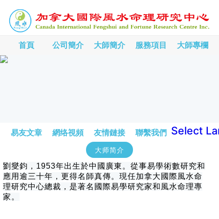
首頁
公司簡介
大師簡介
服務項目
大師專欄
Select L
易友文章
網络視頻
友情鏈接
聯繫我們
大师简介
劉燮鈞，1953年出生於中國廣東。從事易學術數研究和
應用逾三十年，更得名師真傳。現任加拿大國際風水命
理研究中心總裁，是著名國際易學研究家和風水命理專
家。