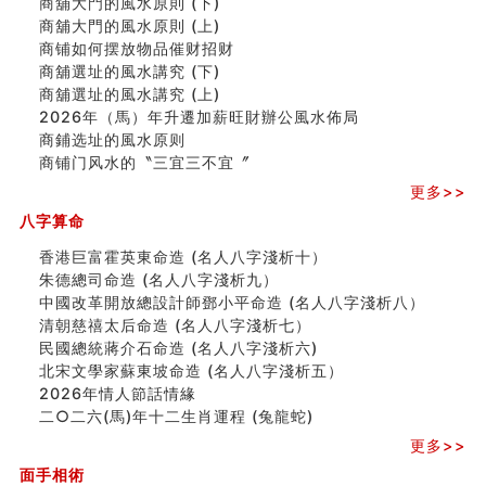
商舖大門的風水原則 (下)
刘燮鈞讲人相 手纹与命运(二)
商舖大門的風水原則 (上)
商铺如何摆放物品催财招财
商铺如何摆放物品催财招财
极其旺夫的女人面相
商舖選址的風水講究 (下)
家居常見風水形煞及化解方法 (二)
商舖選址的風水講究 (上)
居家風水懶人包！房子煞氣怎麼看？風水禁忌有哪些？有
2026年（馬）年升遷加薪旺財辦公風水佈局
這樣風水的房子別�
商鋪选址的風水原则
南半球的八字如何推排
商铺门风水的〝三宜三不宜〞
玄空本义(六)
更多>>
额相与命运
八字算命
风水先生林琅仙的传说
从痣看相
香港巨富霍英東命造 (名人八字淺析十）
姓名陰陽配置的凶吉
朱德總司命造 (名⼈⼋字淺析九）
六爻測住宅風水 (四)
中國改革開放總設計師鄧小平命造 (名人八字淺析八）
玄空本义 (五)
清朝慈禧太后命造 (名人八字淺析七）
财务办公室风水布局
民國總統蔣介石命造 (名人八字淺析六)
精选1500个五行属木的字
北宋文學家蘇東坡命造 (名人八字淺析五）
玄空本义 (四)
2026年情人節話情緣
八字算命：女命八字里日坐伤官克夫？
二○二六(馬)年十二生肖運程 (兔龍蛇)
六爻算卦：我俩之间是否还命中有未尽的缘分？
更多>>
订婚就是定结婚日子吗
清朝慈禧太后命造 (名人八字淺析七）
面手相術