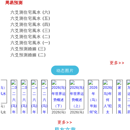
吃相与性格及命运
周易預測
六爻測住宅風水 (六)
六爻測住宅風水 (六)
民間風水知識九十四條
六爻測住宅風水 (五)
马斯克八字分析
六爻測住宅風水 (四)
饭店餐馆风水布局知识
六爻測住宅風水 (三)
六爻占卜中如何预测官运、事业运？
六爻測住宅風水 (二)
《高岛易断》(三)
六爻測住宅風水 (一)
专家点评手上九大桃花线
六爻預測婚姻 (三)
四柱八字快速直断技法
六爻預測婚姻 (二)
天池水
《高岛易断》(二)
更多>>
创业容易成功的6种手相
动态图片
算命先生都不外传的算命顺口溜
什么是到山到向？上山下水？
六爻算卦：我能面试升职吗？
《高岛易断》(一)
朱德總司命造 (名⼈⼋字淺析九）
刘燮鈞讲人相 手相论财运
如何给企业起名才能提高影响力
2026(马)
2026(马)
商铺风水布局
年世界运
年世界运
更多>>
种种“面相”大剖析
势概述
势概述
2026
2026(
同年同月同日同时同地生命运为何却完全不同？
易友文章