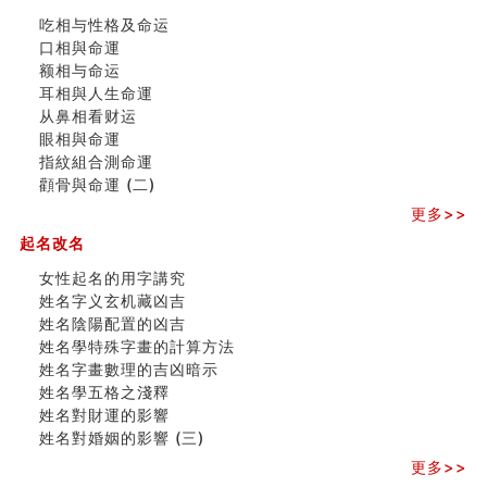
玄空本义 (三)
吃相与性格及命运
飞灵山传说故事
口相與命運
命理解说：想请问什么时候能够遇到姻缘结婚？
额相与命运
商舖選址的風水講究 (下)
耳相與人生命運
吉凶神跳上大运时的断法【四柱技巧】
从鼻相看财运
家居常見風水形煞及化解方法 (一)
眼相與命運
刘燮鈞讲人相 手纹与命运(一)
指紋組合測命運
玄空本义 (二)
顴骨與命運 (二)
大門風水五大禁忌！大門風水擺設？門中門風水解方？
更多>>
出现这几种面相桃花泛
寓意好的五行属水的汉字有哪些？五行属水的汉字大全
起名改名
玄空本义 (一)
女性起名的用字講究
女性起名的用字講究
姓名字义玄机藏凶吉
香港巨富霍英東命造 (名人八字淺析十）
姓名陰陽配置的凶吉
購房十大風水原則 (上)
姓名學特殊字畫的計算方法
七夕节 我国唯一一个以女性为主角传统节日
姓名字畫數理的吉凶暗示
商舖大門的風水原則 (下)
姓名學五格之淺釋
手指饱满福运加身，这种手相福运在何处？
姓名對財運的影響
家居常見風水形煞及化解方法 ( 四)
姓名對婚姻的影響 (三)
八字铁口直断经验总结五十条
更多>>
《高岛易断》(四)