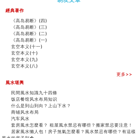
（下）
（上）
年
马)年
同年同月同日同时同地生命运为何却完全不同？
（马）
何
經典著作
商舖大門的風水原則 (上)
年如
人“犯
玄空本义(十一)
《高岛易断》(四)
何“化
太
家居常見風水形煞及化解方法 (三)
《高岛易断》(三)
太岁”
岁”？
天要下雨娘要嫁人
《高岛易断》(二)
预测开店怎么样
《高岛易断》(一)
口相與命運
玄空本义(十一)
二0
二0
二○
二○
家
六爻測住宅風水 (五)
玄空本义(十)
二
二
二
二
居
九
一篇文章解答八字命理所有困惑
玄空本义(九)
六
六
六
六
常
运
汽车风水
玄空本义(八)
(马)
(马)
(马)
(马)
見
二
姓名字义玄机藏凶吉
年
年
年
年
風
⼗
更多>>
玄空本义(十)
十
十
十
十
水
四
風水堪輿
六爻占卜预测考试结果
二
二
二
二
形
山
四墓库真诠
生
生
生
生
煞
飞
民間風水知識九十四條
套房風水怎麼看？ 租屋風水禁忌有哪些？搬家禁忌要注
肖
肖
肖
肖
及
星
饭店餐馆风水布局知识
意！
运
运
运
运
化
宅
什么是到山到向？上山下水？
精选1500个五行属金的字
程
程
程
程
解
局
商铺风水布局
玄空本义(九)
(兔
(鼠
(鸡
(马
方
浅
汽车风水
八字十神与坐基关系详解
龙
牛
狗
羊
法
析
套房風水怎麼看？ 租屋風水禁忌有哪些？搬家禁忌要注意！
精选1000个五行属土的字
蛇)
虎)
猪)
猴)
(一)
(
居家風水懶人包！房子煞氣怎麼看？風水禁忌有哪些？有這樣
人的面相看财运
之
風水的房子別�