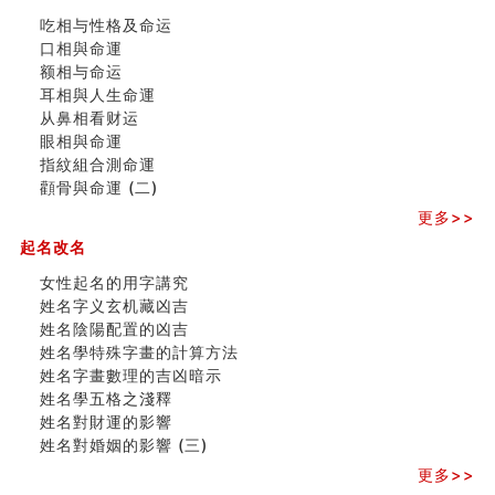
清朝慈禧太后命造 (名人八字淺析七）
吃相与性格及命运
玄空本义 (三)
口相與命運
飞灵山传说故事
额相与命运
命理解说：想请问什么时候能够遇到姻缘结婚？
耳相與人生命運
商舖選址的風水講究 (下)
从鼻相看财运
吉凶神跳上大运时的断法【四柱技巧】
眼相與命運
家居常見風水形煞及化解方法 (一)
指紋組合測命運
刘燮鈞讲人相 手纹与命运(一)
顴骨與命運 (二)
玄空本义 (二)
更多>>
大門風水五大禁忌！大門風水擺設？門中門風水解方？
出现这几种面相桃花泛
起名改名
寓意好的五行属水的汉字有哪些？五行属水的汉字大全
女性起名的用字講究
女性起名的用字講究
姓名字义玄机藏凶吉
香港巨富霍英東命造 (名人八字淺析十）
姓名陰陽配置的凶吉
購房十大風水原則 (上)
姓名學特殊字畫的計算方法
看字形结构推算出吉凶
姓名字畫數理的吉凶暗示
七夕节 我国唯一一个以女性为主角传统节日
姓名學五格之淺釋
商舖大門的風水原則 (下)
姓名對財運的影響
手指饱满福运加身，这种手相福运在何处？
姓名對婚姻的影響 (三)
家居常見風水形煞及化解方法 ( 四)
更多>>
八字铁口直断经验总结五十条