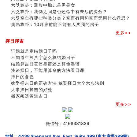
六爻算卦：测腹中胎儿是男是女
六爻算卦：我俩之间是否还命中有未尽的缘分？
六爻空亡有哪些种类分类？空而有用和空而无用什么意思？
周易算卦：10月底前能不能有人买我的房子
更多>>
擇日擇吉
订婚就是定结婚日子吗
不知道生辰八字怎么算结婚日子
结婚算吉日黄历靠谱还是算命靠谱
浅谈择日，不能用算命的方法看日课
擇日的含義
嫁娶择吉日的正确方法 嫁娶择日大全六步法则
大事择日择吉的好处
搬家须选黄道吉日
更多>>
微信号：4168381829
地址：4438 Sheppard Ave. East, Suite 399 (東方廣場399室),