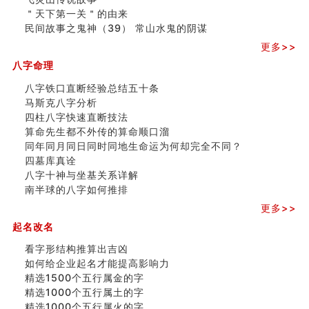
精选1500个五行属木的字
＂天下第一关＂的由来
玄空本义 (四)
民间故事之鬼神（39） 常山水鬼的阴谋
八字算命：女命八字里日坐伤官克夫？
六爻算卦：我俩之间是否还命中有未尽的缘分？
更多>>
订婚就是定结婚日子吗
八字命理
清朝慈禧太后命造 (名人八字淺析七）
八字铁口直断经验总结五十条
玄空本义 (三)
马斯克八字分析
飞灵山传说故事
四柱八字快速直断技法
命理解说：想请问什么时候能够遇到姻缘结婚？
算命先生都不外传的算命顺口溜
商舖選址的風水講究 (下)
同年同月同日同时同地生命运为何却完全不同？
吉凶神跳上大运时的断法【四柱技巧】
四墓库真诠
家居常見風水形煞及化解方法 (一)
八字十神与坐基关系详解
刘燮鈞讲人相 手纹与命运(一)
南半球的八字如何推排
玄空本义 (二)
大門風水五大禁忌！大門風水擺設？門中門風水解方？
更多>>
出现这几种面相桃花泛
起名改名
寓意好的五行属水的汉字有哪些？五行属水的汉字大全
看字形结构推算出吉凶
如何给企业起名才能提高影响力
精选1500个五行属金的字
精选1000个五行属土的字
精选1000个五行属火的字