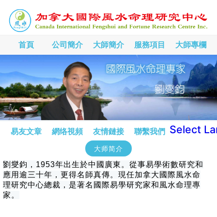
首頁
公司簡介
大師簡介
服務項目
大師專欄
Select L
易友文章
網络視頻
友情鏈接
聯繫我們
大师简介
劉燮鈞，1953年出生於中國廣東。從事易學術數研究和
應用逾三十年，更得名師真傳。現任加拿大國際風水命
理研究中心總裁，是著名國際易學研究家和風水命理專
家。