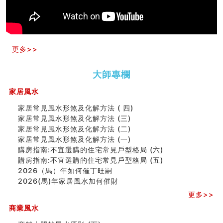
天要下雨娘要嫁人
预测开店怎么样
口相與命運
六爻測住宅風水 (五)
一篇文章解答八字命理所有困惑
更多>>
汽车风水
姓名字义玄机藏凶吉
大師專欄
玄空本义(十)
六爻占卜预测考试结果
家居風水
四墓库真诠
套房風水怎麼看？ 租屋風水禁忌有哪些？搬家禁忌要注
家居常見風水形煞及化解方法 ( 四)
意！
家居常見風水形煞及化解方法 (三)
精选1500个五行属金的字
家居常見風水形煞及化解方法 (二)
玄空本义(九)
家居常見風水形煞及化解方法 (一)
八字十神与坐基关系详解
購房指南:不宜選購的住宅常見戶型格局 (六)
精选1000个五行属土的字
購房指南:不宜選購的住宅常見戶型格局 (五)
人的面相看财运
2026（馬）年如何催丁旺嗣
玄空本义(八)
2026(馬)年家居風水加何催財
六爻算卦：测腹中胎儿是男是女
更多>>
中國改革開放總設計師鄧小平命造 (名人八字淺析八）
商業風水
测字（实例解释）
精选1000个五行属火的字