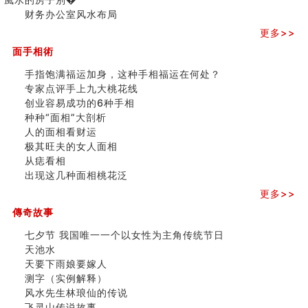
玄空本义(八)
三)
财务办公室风水布局
六爻算卦：测腹中胎儿是男是女
更多>>
中國改革開放總設計師鄧小平命造 (名人八字淺析八）
测字（实例解释）
面手相術
精选1000个五行属火的字
手指饱满福运加身，这种手相福运在何处？
玄空本义(七)
专家点评手上九大桃花线
刘燮鈞讲人相 手纹与命运(二)
创业容易成功的6种手相
商铺如何摆放物品催财招财
种种“面相”大剖析
极其旺夫的女人面相
人的面相看财运
家居常見風水形煞及化解方法 (二)
极其旺夫的女人面相
居家風水懶人包！房子煞氣怎麼看？風水禁忌有哪些？有
从痣看相
這樣風水的房子別�
出现这几种面相桃花泛
南半球的八字如何推排
更多>>
玄空本义(六)
额相与命运
傳奇故事
风水先生林琅仙的传说
七夕节 我国唯一一个以女性为主角传统节日
从痣看相
天池水
姓名陰陽配置的凶吉
天要下雨娘要嫁人
六爻測住宅風水 (四)
测字（实例解释）
玄空本义 (五)
风水先生林琅仙的传说
财务办公室风水布局
飞灵山传说故事