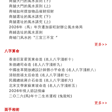
商舖大門的風水原則 (下)
玄空本义(七)
商舖大門的風水原則 (上)
刘燮鈞讲人相 手纹与命运(二)
商铺如何摆放物品催财招财
商铺如何摆放物品催财招财
商舖選址的風水講究 (下)
极其旺夫的女人面相
商舖選址的風水講究 (上)
家居常見風水形煞及化解方法 (二)
2026年（馬）年升遷加薪旺財辦公風水佈局
居家風水懶人包！房子煞氣怎麼看？風水禁忌有哪些？有
商鋪选址的風水原则
這樣風水的房子別�
商铺门风水的〝三宜三不宜〞
南半球的八字如何推排
更多>>
玄空本义(六)
八字算命
额相与命运
风水先生林琅仙的传说
香港巨富霍英東命造 (名人八字淺析十）
从痣看相
朱德總司命造 (名⼈⼋字淺析九）
姓名陰陽配置的凶吉
中國改革開放總設計師鄧小平命造 (名人八字淺析八）
六爻測住宅風水 (四)
清朝慈禧太后命造 (名人八字淺析七）
玄空本义 (五)
民國總統蔣介石命造 (名人八字淺析六)
财务办公室风水布局
北宋文學家蘇東坡命造 (名人八字淺析五）
精选1500个五行属木的字
2026年情人節話情緣
玄空本义 (四)
二○二六(馬)年十二生肖運程 (兔龍蛇)
八字算命：女命八字里日坐伤官克夫？
更多>>
六爻算卦：我俩之间是否还命中有未尽的缘分？
面手相術
订婚就是定结婚日子吗