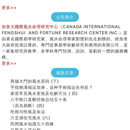
更多>>
公司简介
加拿大國際風水命理研究中心
（CANADA INTERNATIONAL
FENGSHUI AND FORTUNE RESEARCH CENTER INC.）是
由著名國際易學研究家、風水命理專家劉燮鈞先生創辦的、經加拿
大政府批准註冊的、專門從事易學術數研究和應用的有限公司，是
女性起名的用字講究
一家集研究與教學、多學科專門預測、諮詢、策劃於一體的服務機
香港巨富霍英東命造 (名人八字淺析十）
構。
購房十大風水原則 (上)
更多>>
看字形结构推算出吉凶
七夕节 我国唯一一个以女性为主角传统节日
最新文章
商舖大門的風水原則 (下)
手指饱满福运加身，这种手相福运在何处？
家居常見風水形煞及化解方法 ( 四)
八字铁口直断经验总结五十条
《高岛易断》(四)
吃相与性格及命运
六爻測住宅風水 (六)
民間風水知識九十四條
马斯克八字分析