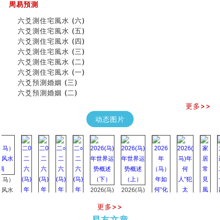
《高岛易断》(四)
周易預測
吃相与性格及命运
六爻測住宅風水 (六)
六爻測住宅風水 (六)
六爻測住宅風水 (五)
民間風水知識九十四條
六爻測住宅風水 (四)
马斯克八字分析
六爻測住宅風水 (三)
饭店餐馆风水布局知识
六爻測住宅風水 (二)
六爻占卜中如何预测官运、事业运？
六爻測住宅風水 (一)
《高岛易断》(三)
六爻預測婚姻 (三)
专家点评手上九大桃花线
六爻預測婚姻 (二)
四柱八字快速直断技法
天池水
更多>>
《高岛易断》(二)
动态图片
创业容易成功的6种手相
算命先生都不外传的算命顺口溜
什么是到山到向？上山下水？
六爻算卦：我能面试升职吗？
《高岛易断》(一)
朱德總司命造 (名⼈⼋字淺析九）
）
刘燮鈞讲人相 手相论财运
2026(马)
2026(马)
如何给企业起名才能提高影响力
年世界运
年世界运
更多>>
商铺风水布局
势概述
势概述
2026
2026(
种种“面相”大剖析
易友文章