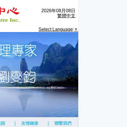
2026年08月08日
繁體中文
Select Language
▼
視頻
|
友情鏈接
|
聯繫我們