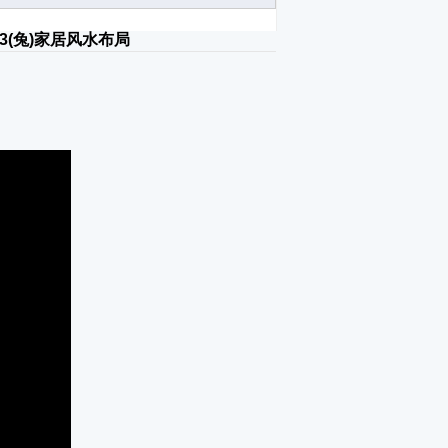
3(兔)家居风水布局