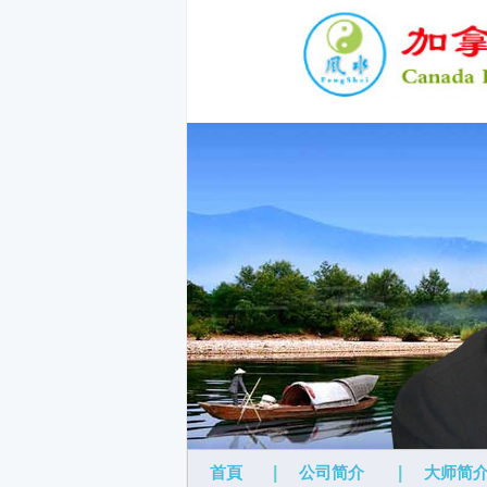
首頁
|
公司简介
|
大师简