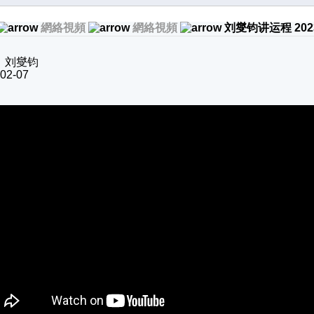
網絡視頻
網絡視頻
刘燮钧讲运程 202
：刘燮钧
02-07