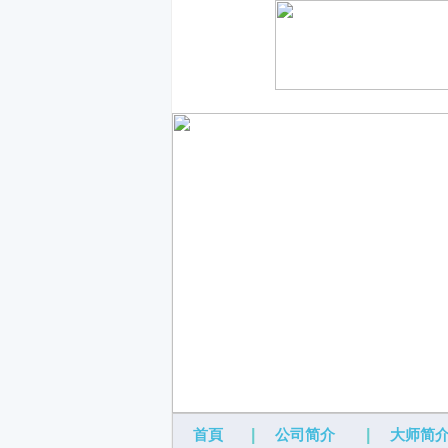
首頁
|
公司简介
|
大师简