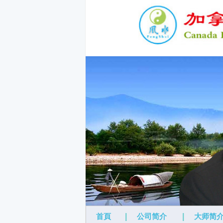
首頁
|
公司简介
|
大师简