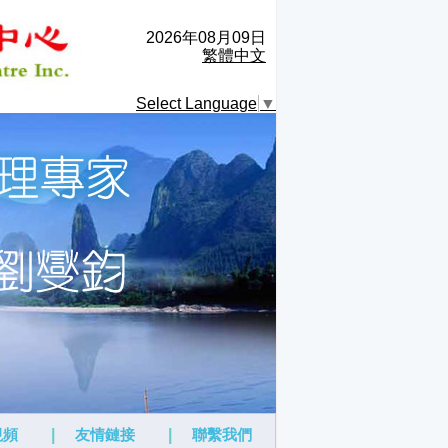
2026年08月09日
繁體中文
Select Language
▼
視頻
|
友情鏈接
|
聯繫我們