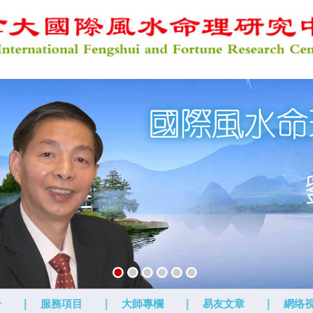
介
|
服務項目
|
大師專欄
|
易友文章
|
網络