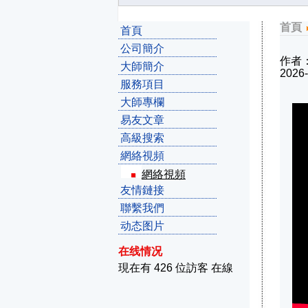
首頁
首頁
公司簡介
作者
大師簡介
2026-
服務項目
大師專欄
易友文章
高級搜索
網絡視頻
網絡視頻
友情鏈接
聯繫我們
动态图片
在线情况
現在有 426 位訪客 在線