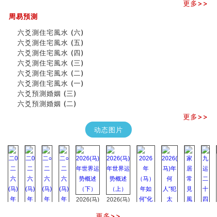
更多>>
《高岛易断》(四)
周易預測
吃相与性格及命运
六爻測住宅風水 (六)
六爻測住宅風水 (六)
民間風水知識九十四條
六爻測住宅風水 (五)
马斯克八字分析
六爻測住宅風水 (四)
饭店餐馆风水布局知识
六爻測住宅風水 (三)
六爻占卜中如何预测官运、事业运？
六爻測住宅風水 (二)
《高岛易断》(三)
六爻測住宅風水 (一)
专家点评手上九大桃花线
六爻預測婚姻 (三)
四柱八字快速直断技法
六爻預測婚姻 (二)
天池水
更多>>
《高岛易断》(二)
动态图片
创业容易成功的6种手相
算命先生都不外传的算命顺口溜
什么是到山到向？上山下水？
六爻算卦：我能面试升职吗？
《高岛易断》(一)
朱德總司命造 (名⼈⼋字淺析九）
刘燮鈞讲人相 手相论财运
2026(马)
2026(马)
如何给企业起名才能提高影响力
年世界运
年世界运
商铺风水布局
更多>>