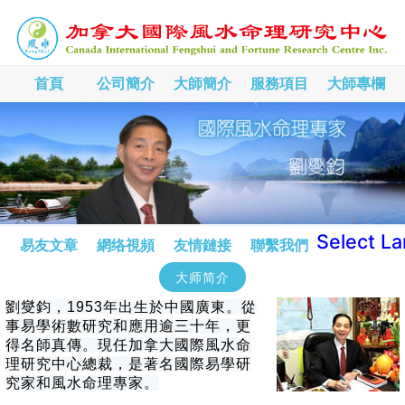
首頁
公司簡介
大師簡介
服務項目
大師專欄
Select L
易友文章
網络視頻
友情鏈接
聯繫我們
大师简介
劉燮鈞，1953年出生於中國廣東。從
事易學術數研究和應用逾三十年，更
得名師真傳。現任加拿大國際風水命
理研究中心總裁，是著名國際易學研
究家和風水命理專家。