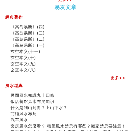
势概述
势概述
2026
2026(
种种“面相”大剖析
易友文章
（下）
（上）
年
马)年
同年同月同日同时同地生命运为何却完全不同？
（马）
何
商舖大門的風水原則 (上)
經典著作
年如
人“犯
玄空本义(十一)
《高岛易断》(四)
何“化
太
家居常見風水形煞及化解方法 (三)
《高岛易断》(三)
太岁”
岁”？
天要下雨娘要嫁人
《高岛易断》(二)
预测开店怎么样
《高岛易断》(一)
口相與命運
玄空本义(十一)
0
二0
二○
二○
家
九
六爻測住宅風水 (五)
玄空本义(十)
二
二
二
二
居
九
运
一篇文章解答八字命理所有困惑
玄空本义(九)
六
六
六
六
常
运
二
汽车风水
玄空本义(八)
马)
(马)
(马)
(马)
見
二
⼗
姓名字义玄机藏凶吉
年
年
年
年
風
⼗
四
玄空本义(十)
更多>>
十
十
十
十
水
四
山
六爻占卜预测考试结果
風水堪輿
二
二
二
二
形
山
飞
四墓库真诠
生
生
生
生
煞
飞
星
民間風水知識九十四條
套房風水怎麼看？ 租屋風水禁忌有哪些？搬家禁忌要注
肖
肖
肖
肖
及
星
宅
饭店餐馆风水布局知识
意！
运
运
运
运
化
宅
局
什么是到山到向？上山下水？
精选1500个五行属金的字
程
程
程
程
解
局
浅
商铺风水布局
玄空本义(九)
兔
(鼠
(鸡
(马
方
浅
析
汽车风水
八字十神与坐基关系详解
龙
牛
狗
羊
法
析
(之
套房風水怎麼看？ 租屋風水禁忌有哪些？搬家禁忌要注意！
精选1000个五行属土的字
)
虎)
猪)
猴)
(一)
(
二)