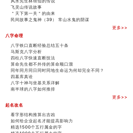
风水先生林琅仙的传说
精选1500个五行属木的字
飞灵山传说故事
玄空本义 (四)
＂天下第一关＂的由来
八字算命：女命八字里日坐伤官克夫？
民间故事之鬼神（39） 常山水鬼的阴谋
六爻算卦：我俩之间是否还命中有未尽的缘分？
更多>>
订婚就是定结婚日子吗
八字命理
清朝慈禧太后命造 (名人八字淺析七）
玄空本义 (三)
八字铁口直断经验总结五十条
飞灵山传说故事
马斯克八字分析
命理解说：想请问什么时候能够遇到姻缘结婚？
四柱八字快速直断技法
商舖選址的風水講究 (下)
算命先生都不外传的算命顺口溜
吉凶神跳上大运时的断法【四柱技巧】
同年同月同日同时同地生命运为何却完全不同？
家居常見風水形煞及化解方法 (一)
四墓库真诠
刘燮鈞讲人相 手纹与命运(一)
八字十神与坐基关系详解
玄空本义 (二)
南半球的八字如何推排
大門風水五大禁忌！大門風水擺設？門中門風水解方？
更多>>
出现这几种面相桃花泛
起名改名
寓意好的五行属水的汉字有哪些？五行属水的汉字大全
看字形结构推算出吉凶
如何给企业起名才能提高影响力
精选1500个五行属金的字