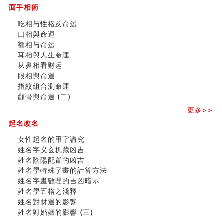
订婚就是定结婚日子吗
面手相術
清朝慈禧太后命造 (名人八字淺析七）
吃相与性格及命运
玄空本义 (三)
口相與命運
飞灵山传说故事
额相与命运
命理解说：想请问什么时候能够遇到姻缘结婚？
耳相與人生命運
商舖選址的風水講究 (下)
从鼻相看财运
吉凶神跳上大运时的断法【四柱技巧】
眼相與命運
家居常見風水形煞及化解方法 (一)
指紋組合測命運
刘燮鈞讲人相 手纹与命运(一)
顴骨與命運 (二)
玄空本义 (二)
大門風水五大禁忌！大門風水擺設？門中門風水解方？
更多>>
出现这几种面相桃花泛
起名改名
寓意好的五行属水的汉字有哪些？五行属水的汉字大全
女性起名的用字講究
女性起名的用字講究
香港巨富霍英東命造 (名人八字淺析十）
姓名字义玄机藏凶吉
購房十大風水原則 (上)
姓名陰陽配置的凶吉
看字形结构推算出吉凶
姓名學特殊字畫的計算方法
七夕节 我国唯一一个以女性为主角传统节日
姓名字畫數理的吉凶暗示
商舖大門的風水原則 (下)
姓名學五格之淺釋
手指饱满福运加身，这种手相福运在何处？
姓名對財運的影響
家居常見風水形煞及化解方法 ( 四)
姓名對婚姻的影響 (三)
八字铁口直断经验总结五十条