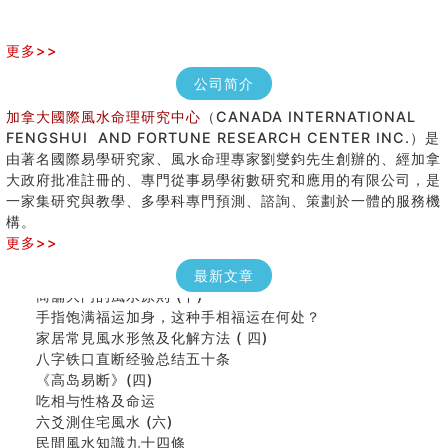
更多>>
公司简介
加拿大國際風水命理研究中心
（CANADA INTERNATIONAL
FENGSHUI AND FORTUNE RESEARCH CENTER INC.）是
由著名國際易學研究家、風水命理專家劉燮鈞先生創辦的、經加拿
大政府批准註冊的、專門從事易學術數研究和應用的有限公司，是
女性起名的用字講究
一家集研究與教學、多學科專門預測、諮詢、策劃於一體的服務機
香港巨富霍英東命造 (名人八字淺析十）
構。
購房十大風水原則 (上)
更多>>
看字形结构推算出吉凶
七夕节 我国唯一一个以女性为主角传统节日
最新文章
商舖大門的風水原則 (下)
手指饱满福运加身，这种手相福运在何处？
家居常見風水形煞及化解方法 ( 四)
八字铁口直断经验总结五十条
《高岛易断》(四)
吃相与性格及命运
六爻測住宅風水 (六)
民間風水知識九十四條