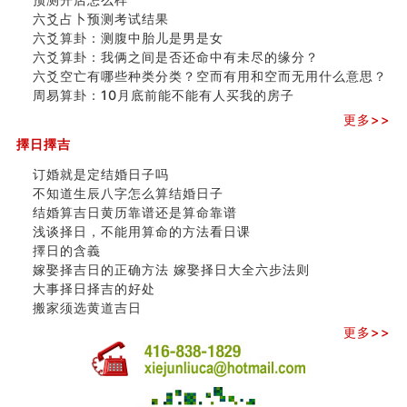
六爻占卜预测考试结果
六爻算卦：测腹中胎儿是男是女
六爻算卦：我俩之间是否还命中有未尽的缘分？
六爻空亡有哪些种类分类？空而有用和空而无用什么意思？
周易算卦：10月底前能不能有人买我的房子
更多>>
擇日擇吉
订婚就是定结婚日子吗
不知道生辰八字怎么算结婚日子
结婚算吉日黄历靠谱还是算命靠谱
浅谈择日，不能用算命的方法看日课
擇日的含義
嫁娶择吉日的正确方法 嫁娶择日大全六步法则
大事择日择吉的好处
搬家须选黄道吉日
更多>>