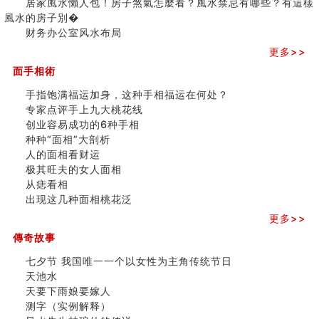
居家風水懶人包！房子煞氣怎麼看？風水禁忌有哪些？有這樣
人的面相看财运
之
風水的房子別�
玄空本义(八)
三)
财务办公室风水布局
六爻算卦：测腹中胎儿是男是女
中國改革開放總設計師鄧小平命造 (名人八字淺析八）
更多>>
测字（实例解释）
面手相術
精选1000个五行属火的字
玄空本义(七)
手指饱满福运加身，这种手相福运在何处？
刘燮鈞讲人相 手纹与命运(二)
专家点评手上九大桃花线
商铺如何摆放物品催财招财
创业容易成功的6种手相
极其旺夫的女人面相
种种“面相”大剖析
家居常見風水形煞及化解方法 (二)
人的面相看财运
居家風水懶人包！房子煞氣怎麼看？風水禁忌有哪些？有
极其旺夫的女人面相
這樣風水的房子別�
从痣看相
南半球的八字如何推排
出现这几种面相桃花泛
玄空本义(六)
更多>>
额相与命运
傳奇故事
风水先生林琅仙的传说
从痣看相
七夕节 我国唯一一个以女性为主角传统节日
姓名陰陽配置的凶吉
天池水
六爻測住宅風水 (四)
天要下雨娘要嫁人
玄空本义 (五)
测字（实例解释）
财务办公室风水布局