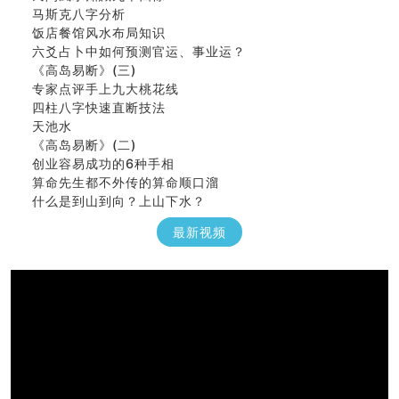
马斯克八字分析
饭店餐馆风水布局知识
六爻占卜中如何预测官运、事业运？
《高岛易断》(三)
专家点评手上九大桃花线
四柱八字快速直断技法
天池水
《高岛易断》(二)
创业容易成功的6种手相
算命先生都不外传的算命顺口溜
什么是到山到向？上山下水？
六爻算卦：我能面试升职吗？
《高岛易断》(一)
最新视频
朱德總司命造 (名⼈⼋字淺析九）
刘燮鈞讲人相 手相论财运
如何给企业起名才能提高影响力
商铺风水布局
种种“面相”大剖析
同年同月同日同时同地生命运为何却完全不同？
商舖大門的風水原則 (上)
玄空本义(十一)
家居常見風水形煞及化解方法 (三)