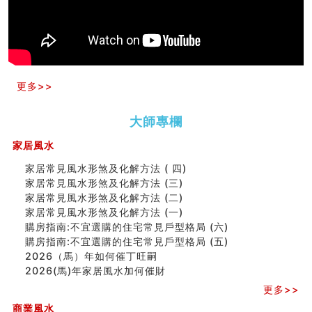
天要下雨娘要嫁人
预测开店怎么样
口相與命運
六爻測住宅風水 (五)
一篇文章解答八字命理所有困惑
更多>>
汽车风水
姓名字义玄机藏凶吉
玄空本义(十)
大師專欄
六爻占卜预测考试结果
家居風水
四墓库真诠
套房風水怎麼看？ 租屋風水禁忌有哪些？搬家禁忌要注
家居常見風水形煞及化解方法 ( 四)
意！
家居常見風水形煞及化解方法 (三)
精选1500个五行属金的字
家居常見風水形煞及化解方法 (二)
玄空本义(九)
家居常見風水形煞及化解方法 (一)
八字十神与坐基关系详解
購房指南:不宜選購的住宅常見戶型格局 (六)
精选1000个五行属土的字
購房指南:不宜選購的住宅常見戶型格局 (五)
人的面相看财运
2026（馬）年如何催丁旺嗣
玄空本义(八)
2026(馬)年家居風水加何催財
六爻算卦：测腹中胎儿是男是女
更多>>
中國改革開放總設計師鄧小平命造 (名人八字淺析八）
测字（实例解释）
商業風水