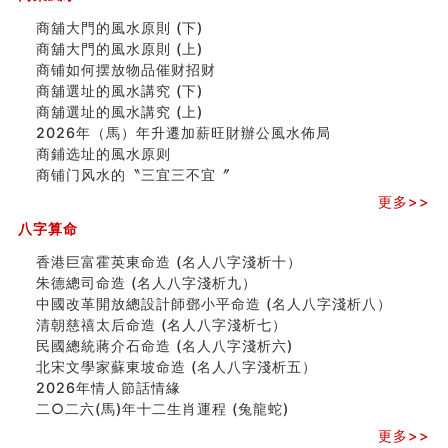
精选1000个五行属火的字
商舖大門的風水原則 (下)
玄空本义(七)
商舖大門的風水原則 (上)
刘燮鈞讲人相 手纹与命运(二)
商铺如何摆放物品催财招财
商铺如何摆放物品催财招财
商舖選址的風水講究 (下)
极其旺夫的女人面相
商舖選址的風水講究 (上)
家居常見風水形煞及化解方法 (二)
2026年（馬）年升遷加薪旺財辦公風水佈局
居家風水懶人包！房子煞氣怎麼看？風水禁忌有哪些？有
商鋪选址的風水原则
這樣風水的房子別�
商铺门风水的〝三宜三不宜〞
南半球的八字如何推排
更多>>
玄空本义(六)
额相与命运
八字算命
风水先生林琅仙的传说
香港巨富霍英東命造 (名人八字淺析十）
从痣看相
朱德總司命造 (名⼈⼋字淺析九）
姓名陰陽配置的凶吉
中國改革開放總設計師鄧小平命造 (名人八字淺析八）
六爻測住宅風水 (四)
清朝慈禧太后命造 (名人八字淺析七）
玄空本义 (五)
民國總統蔣介石命造 (名人八字淺析六)
财务办公室风水布局
北宋文學家蘇東坡命造 (名人八字淺析五）
精选1500个五行属木的字
2026年情人節話情緣
玄空本义 (四)
二○二六(馬)年十二生肖運程 (兔龍蛇)
八字算命：女命八字里日坐伤官克夫？
六爻算卦：我俩之间是否还命中有未尽的缘分？
更多>>