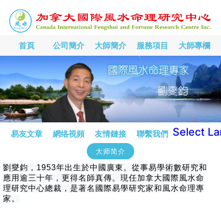
首頁
公司簡介
大師簡介
服務項目
大師專欄
Select L
易友文章
網络視頻
友情鏈接
聯繫我們
大师简介
劉燮鈞，1953年出生於中國廣東。從事易學術數研究和
應用逾三十年，更得名師真傳。現任加拿大國際風水命
理研究中心總裁，是著名國際易學研究家和風水命理專
家。