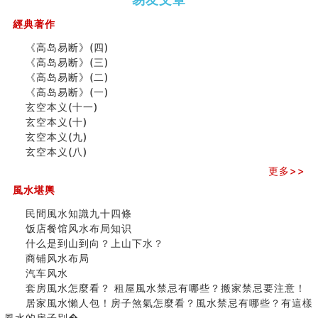
（下）
（上）
年
马)年
汽车风水
（马）
何
經典著作
姓名字义玄机藏凶吉
年如
人“犯
玄空本义(十)
《高岛易断》(四)
何“化
太
六爻占卜预测考试结果
《高岛易断》(三)
太岁”
岁”？
四墓库真诠
《高岛易断》(二)
套房風水怎麼看？ 租屋風水禁忌有哪些？搬家禁忌要注
《高岛易断》(一)
意！
玄空本义(十一)
二0
二0
二○
二○
家
九
精选1500个五行属金的字
玄空本义(十)
二
二
二
二
居
九
运
玄空本义(九)
玄空本义(九)
六
六
六
六
常
运
二
八字十神与坐基关系详解
玄空本义(八)
(马)
(马)
(马)
(马)
見
二
⼗
精选1000个五行属土的字
年
年
年
年
風
⼗
四
更多>>
人的面相看财运
十
十
十
十
水
四
山
玄空本义(八)
風水堪輿
二
二
二
二
形
山
飞
六爻算卦：测腹中胎儿是男是女
生
生
生
生
煞
飞
星
民間風水知識九十四條
中國改革開放總設計師鄧小平命造 (名人八字淺析八）
肖
肖
肖
肖
及
星
宅
饭店餐馆风水布局知识
测字（实例解释）
运
运
运
运
化
宅
局
什么是到山到向？上山下水？
精选1000个五行属火的字
程
程
程
程
解
局
浅
商铺风水布局
玄空本义(七)
(兔
(鼠
(鸡
(马
方
浅
析
汽车风水
刘燮鈞讲人相 手纹与命运(二)
龙
牛
狗
羊
法
析
(之
套房風水怎麼看？ 租屋風水禁忌有哪些？搬家禁忌要注意！
商铺如何摆放物品催财招财
蛇)
虎)
猪)
猴)
(一)
(
二)
居家風水懶人包！房子煞氣怎麼看？風水禁忌有哪些？有這樣
极其旺夫的女人面相
之
風水的房子別�