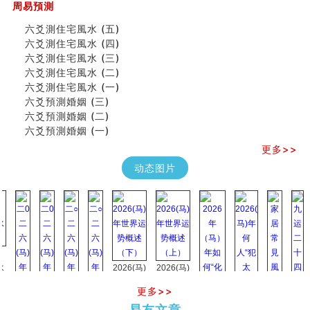
四柱八字快速直断技法
周易預測
天池水
六爻測住宅風水 (五)
《高岛易断》(二)
六爻測住宅風水 (四)
创业容易成功的6种手相
六爻測住宅風水 (三)
算命先生都不外传的算命顺口溜
六爻測住宅風水 (二)
什么是到山到向？上山下水？
六爻測住宅風水 (一)
六爻算卦：我能面试升职吗？
六爻預測婚姻 (三)
《高岛易断》(一)
六爻預測婚姻 (二)
朱德總司命造 (名⼈⼋字淺析九）
六爻預測婚姻 (一)
刘燮鈞讲人相 手相论财运
如何给企业起名才能提高影响力
更多>>
商铺风水布局
动态图片
种种“面相”大剖析
同年同月同日同时同地生命运为何却完全不同？
商舖大門的風水原則 (上)
玄空本义(十一)
家居常見風水形煞及化解方法 (三)
天要下雨娘要嫁人
预测开店怎么样
2026(马)
2026(马)
口相與命運
年世界运
年世界运
六爻測住宅風水 (五)
更多>>
势概述
势概述
2026
2026(
一篇文章解答八字命理所有困惑
易友文章