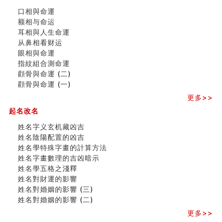
大門風水五大禁忌！大門風水擺設？門中門風水解方？
口相與命運
出现这几种面相桃花泛
额相与命运
寓意好的五行属水的汉字有哪些？五行属水的汉字大全
耳相與人生命運
玄空本义 (一)
从鼻相看财运
＂天下第一关＂的由来
眼相與命運
无名指长的人有艺术天赋？手指长短能看出什么？
指紋組合測命運
六爻測住宅風水 (三)
顴骨與命運 (二)
別再一知半解！正解住宅風水十大禁忌
顴骨與命運 (一)
《盲派命理》 ( 十六）
姓名學特殊字畫的計算方法
更多>>
風水辟邪大全
起名改名
八字天干合化详解
姓名字义玄机藏凶吉
手指饱满福运加身，这种手相福运在何处？
姓名陰陽配置的凶吉
八字铁口直断经验总结五十条
姓名學特殊字畫的計算方法
《高岛易断》(四)
姓名字畫數理的吉凶暗示
民間風水知識九十四條
姓名學五格之淺釋
马斯克八字分析
姓名對財運的影響
饭店餐馆风水布局知识
姓名對婚姻的影響 (三)
六爻占卜中如何预测官运、事业运？
姓名對婚姻的影響 (二)
《高岛易断》(三)
专家点评手上九大桃花线
更多>>