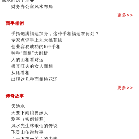
家居常見風水形煞及化解方法 (二)
三)
财务办公室风水布局
居家風水懶人包！房子煞氣怎麼看？風水禁忌有哪些？有
更多>>
這樣風水的房子別�
南半球的八字如何推排
面手相術
玄空本义(六)
手指饱满福运加身，这种手相福运在何处？
额相与命运
专家点评手上九大桃花线
风水先生林琅仙的传说
创业容易成功的6种手相
从痣看相
种种“面相”大剖析
姓名陰陽配置的凶吉
人的面相看财运
六爻測住宅風水 (四)
极其旺夫的女人面相
玄空本义 (五)
从痣看相
财务办公室风水布局
出现这几种面相桃花泛
精选1500个五行属木的字
玄空本义 (四)
更多>>
八字算命：女命八字里日坐伤官克夫？
傳奇故事
六爻算卦：我俩之间是否还命中有未尽的缘分？
天池水
订婚就是定结婚日子吗
天要下雨娘要嫁人
清朝慈禧太后命造 (名人八字淺析七）
测字（实例解释）
玄空本义 (三)
风水先生林琅仙的传说
飞灵山传说故事
飞灵山传说故事
命理解说：想请问什么时候能够遇到姻缘结婚？
＂天下第一关＂的由来