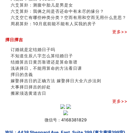
六爻算卦：测腹中胎儿是男是女
六爻算卦：我俩之间是否还命中有未尽的缘分？
六爻空亡有哪些种类分类？空而有用和空而无用什么意思？
周易算卦：10月底前能不能有人买我的房子
更多>>
擇日擇吉
订婚就是定结婚日子吗
不知道生辰八字怎么算结婚日子
结婚算吉日黄历靠谱还是算命靠谱
浅谈择日，不能用算命的方法看日课
擇日的含義
嫁娶择吉日的正确方法 嫁娶择日大全六步法则
大事择日择吉的好处
搬家须选黄道吉日
更多>>
微信号：4168381829
地址：4438 Sheppard Ave. East, Suite 399 (東方廣場399室),