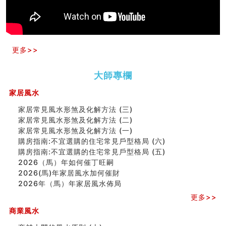
四墓库真诠
套房風水怎麼看？ 租屋風水禁忌有哪些？搬家禁忌要注
意！
精选1500个五行属金的字
玄空本义(九)
更多>>
八字十神与坐基关系详解
精选1000个五行属土的字
人的面相看财运
大師專欄
玄空本义(八)
家居風水
六爻算卦：测腹中胎儿是男是女
中國改革開放總設計師鄧小平命造 (名人八字淺析八）
家居常見風水形煞及化解方法 (三)
测字（实例解释）
家居常見風水形煞及化解方法 (二)
精选1000个五行属火的字
家居常見風水形煞及化解方法 (一)
玄空本义(七)
購房指南:不宜選購的住宅常見戶型格局 (六)
刘燮鈞讲人相 手纹与命运(二)
購房指南:不宜選購的住宅常見戶型格局 (五)
商铺如何摆放物品催财招财
2026（馬）年如何催丁旺嗣
极其旺夫的女人面相
2026(馬)年家居風水加何催財
家居常見風水形煞及化解方法 (二)
2026年（馬）年家居風水佈局
居家風水懶人包！房子煞氣怎麼看？風水禁忌有哪些？有
更多>>
這樣風水的房子別�
商業風水
南半球的八字如何推排
玄空本义(六)