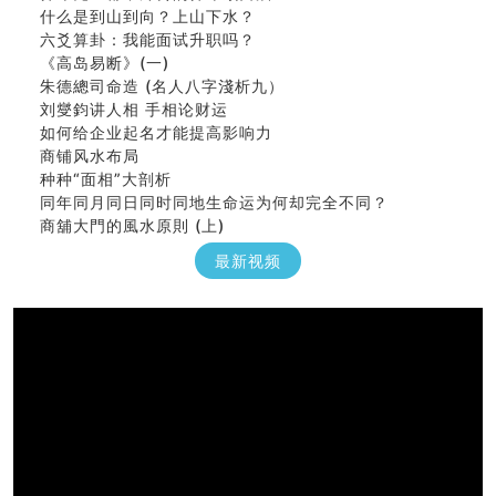
什么是到山到向？上山下水？
六爻算卦：我能面试升职吗？
《高岛易断》(一)
朱德總司命造 (名⼈⼋字淺析九）
刘燮鈞讲人相 手相论财运
如何给企业起名才能提高影响力
商铺风水布局
种种“面相”大剖析
同年同月同日同时同地生命运为何却完全不同？
商舖大門的風水原則 (上)
玄空本义(十一)
最新视频
家居常見風水形煞及化解方法 (三)
天要下雨娘要嫁人
预测开店怎么样
口相與命運
六爻測住宅風水 (五)
一篇文章解答八字命理所有困惑
汽车风水
姓名字义玄机藏凶吉
玄空本义(十)
六爻占卜预测考试结果