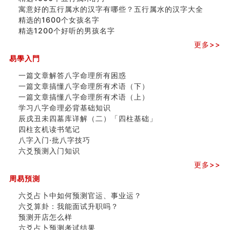
寓意好的五行属水的汉字有哪些？五行属水的汉字大全
精选的1600个女孩名字
精选1200个好听的男孩名字
更多>>
易學入門
一篇文章解答八字命理所有困惑
一篇文章搞懂八字命理所有术语（下）
一篇文章搞懂八字命理所有术语（上）
学习八字命理必背基础知识
辰戌丑未四墓库详解（二）「四柱基础」
四柱玄机读书笔记
八字入门·批八字技巧
六爻预测入门知识
更多>>
周易預測
六爻占卜中如何预测官运、事业运？
六爻算卦：我能面试升职吗？
预测开店怎么样
六爻占卜预测考试结果