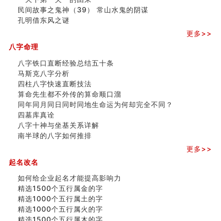
商舖選址的風水講究 (下)
民间故事之鬼神（39） 常山水鬼的阴谋
吉凶神跳上大运时的断法【四柱技巧】
孔明借东风之谜
家居常見風水形煞及化解方法 (一)
刘燮鈞讲人相 手纹与命运(一)
更多>>
玄空本义 (二)
八字命理
大門風水五大禁忌！大門風水擺設？門中門風水解方？
出现这几种面相桃花泛
八字铁口直断经验总结五十条
寓意好的五行属水的汉字有哪些？五行属水的汉字大全
马斯克八字分析
玄空本义 (一)
四柱八字快速直断技法
＂天下第一关＂的由来
算命先生都不外传的算命顺口溜
无名指长的人有艺术天赋？手指长短能看出什么？
同年同月同日同时同地生命运为何却完全不同？
六爻測住宅風水 (三)
四墓库真诠
別再一知半解！正解住宅風水十大禁忌
八字十神与坐基关系详解
《盲派命理》 ( 十六）
南半球的八字如何推排
姓名學特殊字畫的計算方法
更多>>
風水辟邪大全
起名改名
八字天干合化详解
如何给企业起名才能提高影响力
精选1500个五行属金的字
精选1000个五行属土的字
精选1000个五行属火的字
精选1500个五行属木的字