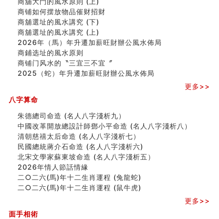
商舖大門的風水原則 (上)
额相与命运
商铺如何摆放物品催财招财
风水先生林琅仙的传说
商舖選址的風水講究 (下)
从痣看相
商舖選址的風水講究 (上)
姓名陰陽配置的凶吉
2026年（馬）年升遷加薪旺財辦公風水佈局
六爻測住宅風水 (四)
商鋪选址的風水原则
玄空本义 (五)
商铺门风水的〝三宜三不宜〞
财务办公室风水布局
2025（蛇）年升遷加薪旺財辦公風水佈局
精选1500个五行属木的字
更多>>
玄空本义 (四)
八字算命：女命八字里日坐伤官克夫？
八字算命
六爻算卦：我俩之间是否还命中有未尽的缘分？
朱德總司命造 (名⼈⼋字淺析九）
订婚就是定结婚日子吗
中國改革開放總設計師鄧小平命造 (名人八字淺析八）
清朝慈禧太后命造 (名人八字淺析七）
清朝慈禧太后命造 (名人八字淺析七）
玄空本义 (三)
民國總統蔣介石命造 (名人八字淺析六)
飞灵山传说故事
北宋文學家蘇東坡命造 (名人八字淺析五）
命理解说：想请问什么时候能够遇到姻缘结婚？
2026年情人節話情緣
商舖選址的風水講究 (下)
二○二六(馬)年十二生肖運程 (兔龍蛇)
吉凶神跳上大运时的断法【四柱技巧】
二○二六(馬)年十二生肖運程 (鼠牛虎)
家居常見風水形煞及化解方法 (一)
更多>>
刘燮鈞讲人相 手纹与命运(一)
玄空本义 (二)
面手相術