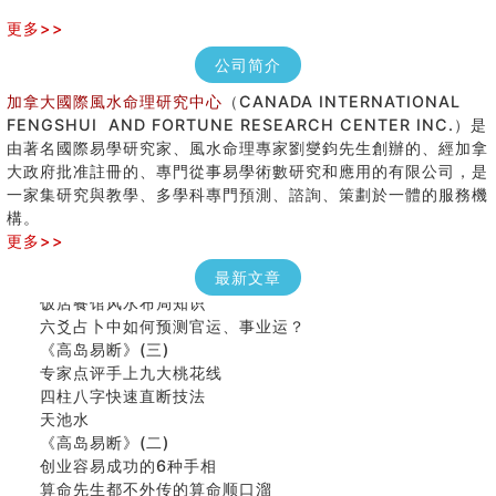
更多>>
公司简介
加拿大國際風水命理研究中心
（CANADA INTERNATIONAL
FENGSHUI AND FORTUNE RESEARCH CENTER INC.）是
由著名國際易學研究家、風水命理專家劉燮鈞先生創辦的、經加拿
大政府批准註冊的、專門從事易學術數研究和應用的有限公司，是
手指饱满福运加身，这种手相福运在何处？
一家集研究與教學、多學科專門預測、諮詢、策劃於一體的服務機
八字铁口直断经验总结五十条
構。
《高岛易断》(四)
更多>>
民間風水知識九十四條
马斯克八字分析
最新文章
饭店餐馆风水布局知识
六爻占卜中如何预测官运、事业运？
《高岛易断》(三)
专家点评手上九大桃花线
四柱八字快速直断技法
天池水
《高岛易断》(二)
创业容易成功的6种手相
算命先生都不外传的算命顺口溜