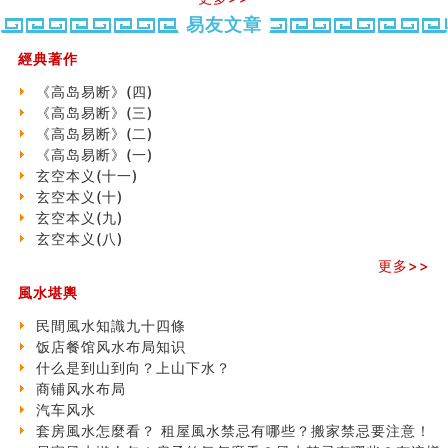
口相與命運
易友文章
六爻測住宅風水 (五)
一篇文章解答八字命理所有困惑
經典著作
汽车风水
姓名字义玄机藏凶吉
《高岛易断》(四)
玄空本义(十)
《高岛易断》(三)
六爻占卜预测考试结果
《高岛易断》(二)
四墓库真诠
《高岛易断》(一)
套房風水怎麼看？ 租屋風水禁忌有哪些？搬家禁忌要注
玄空本义(十一)
意！
玄空本义(十)
精选1500个五行属金的字
玄空本义(九)
玄空本义(九)
玄空本义(八)
八字十神与坐基关系详解
更多>>
精选1000个五行属土的字
風水堪輿
人的面相看财运
玄空本义(八)
民間風水知識九十四條
六爻算卦：测腹中胎儿是男是女
饭店餐馆风水布局知识
中國改革開放總設計師鄧小平命造 (名人八字淺析八）
什么是到山到向？上山下水？
测字（实例解释）
商铺风水布局
精选1000个五行属火的字
汽车风水
玄空本义(七)
套房風水怎麼看？ 租屋風水禁忌有哪些？搬家禁忌要注意！
刘燮鈞讲人相 手纹与命运(二)