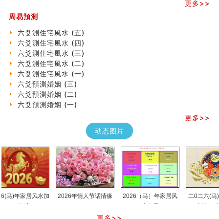
更多>>
《高岛易断》(三)
专家点评手上九大桃花线
周易預測
四柱八字快速直断技法
六爻測住宅風水 (五)
天池水
六爻測住宅風水 (四)
《高岛易断》(二)
六爻測住宅風水 (三)
创业容易成功的6种手相
六爻測住宅風水 (二)
算命先生都不外传的算命顺口溜
六爻測住宅風水 (一)
什么是到山到向？上山下水？
六爻預測婚姻 (三)
六爻算卦：我能面试升职吗？
六爻預測婚姻 (二)
《高岛易断》(一)
六爻預測婚姻 (一)
朱德總司命造 (名⼈⼋字淺析九）
更多>>
刘燮鈞讲人相 手相论财运
如何给企业起名才能提高影响力
动态图片
商铺风水布局
种种“面相”大剖析
同年同月同日同时同地生命运为何却完全不同？
商舖大門的風水原則 (上)
玄空本义(十一)
家居常見風水形煞及化解方法 (三)
马)年家居风水加
2026年情人节话情缘
2026（马）年家居风
二0二六(马)年十
天要下雨娘要嫁人
何催财
水布局
肖运程(兔龙蛇
预测开店怎么样
更多>>