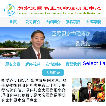
首頁
公司簡介
大師簡介
服務項目
大師專欄
Select L
易友文章
網络視頻
友情鏈接
聯繫我們
大师简介
劉燮鈞，1953年出生於中國廣東。從
事易學術數研究和應用逾三十年，更
得名師真傳。現任加拿大國際風水命
理研究中心總裁，是著名國際易學研
究家和風水命理專家。