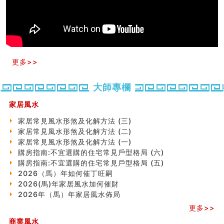
玄空本义(十)
六爻占卜预测考试结果
四墓库真诠
套房風水怎麼看？ 租屋風水禁忌有哪些？搬家禁忌要注
意！
精选1500个五行属金的字
更多>>
玄空本义(九)
八字十神与坐基关系详解
大師專欄
精选1000个五行属土的字
人的面相看财运
家居風水
玄空本义(八)
家居常見風水形煞及化解方法 (三)
六爻算卦：测腹中胎儿是男是女
家居常見風水形煞及化解方法 (二)
中國改革開放總設計師鄧小平命造 (名人八字淺析八）
家居常見風水形煞及化解方法 (一)
测字（实例解释）
購房指南:不宜選購的住宅常見戶型格局 (六)
精选1000个五行属火的字
購房指南:不宜選購的住宅常見戶型格局 (五)
玄空本义(七)
2026（馬）年如何催丁旺嗣
刘燮鈞讲人相 手纹与命运(二)
2026(馬)年家居風水加何催財
商铺如何摆放物品催财招财
2026年（馬）年家居風水佈局
极其旺夫的女人面相
家居常見風水形煞及化解方法 (二)
更多>>
居家風水懶人包！房子煞氣怎麼看？風水禁忌有哪些？有
商業風水