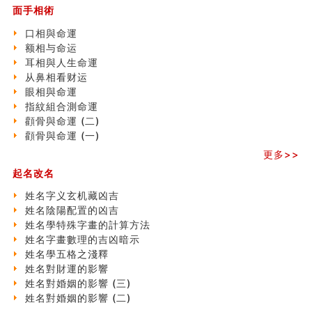
面手相術
刘燮鈞讲人相 手纹与命运(一)
玄空本义 (二)
口相與命運
大門風水五大禁忌！大門風水擺設？門中門風水解方？
额相与命运
出现这几种面相桃花泛
耳相與人生命運
寓意好的五行属水的汉字有哪些？五行属水的汉字大全
从鼻相看财运
玄空本义 (一)
眼相與命運
＂天下第一关＂的由来
指紋組合測命運
无名指长的人有艺术天赋？手指长短能看出什么？
顴骨與命運 (二)
六爻測住宅風水 (三)
顴骨與命運 (一)
別再一知半解！正解住宅風水十大禁忌
更多>>
《盲派命理》 ( 十六）
起名改名
姓名學特殊字畫的計算方法
風水辟邪大全
姓名字义玄机藏凶吉
七夕节 我国唯一一个以女性为主角传统节日
姓名陰陽配置的凶吉
手指饱满福运加身，这种手相福运在何处？
姓名學特殊字畫的計算方法
八字铁口直断经验总结五十条
姓名字畫數理的吉凶暗示
《高岛易断》(四)
姓名學五格之淺釋
民間風水知識九十四條
姓名對財運的影響
马斯克八字分析
姓名對婚姻的影響 (三)
饭店餐馆风水布局知识
姓名對婚姻的影響 (二)
六爻占卜中如何预测官运、事业运？