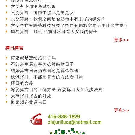
六爻占卜预测考试结果
六爻算卦：测腹中胎儿是男是女
六爻算卦：我俩之间是否还命中有未尽的缘分？
六爻空亡有哪些种类分类？空而有用和空而无用什么意思？
周易算卦：10月底前能不能有人买我的房子
更多>>
擇日擇吉
订婚就是定结婚日子吗
不知道生辰八字怎么算结婚日子
结婚算吉日黄历靠谱还是算命靠谱
浅谈择日，不能用算命的方法看日课
擇日的含義
嫁娶择吉日的正确方法 嫁娶择日大全六步法则
大事择日择吉的好处
搬家须选黄道吉日
更多>>