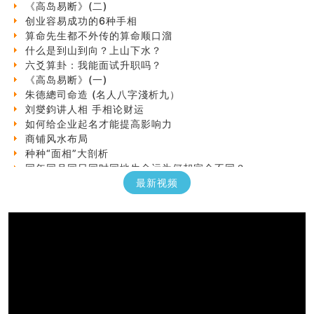
创业容易成功的6种手相
算命先生都不外传的算命顺口溜
什么是到山到向？上山下水？
六爻算卦：我能面试升职吗？
《高岛易断》(一)
朱德總司命造 (名⼈⼋字淺析九）
刘燮鈞讲人相 手相论财运
如何给企业起名才能提高影响力
商铺风水布局
种种“面相”大剖析
同年同月同日同时同地生命运为何却完全不同？
商舖大門的風水原則 (上)
最新视频
玄空本义(十一)
家居常見風水形煞及化解方法 (三)
天要下雨娘要嫁人
预测开店怎么样
口相與命運
六爻測住宅風水 (五)
一篇文章解答八字命理所有困惑
汽车风水
姓名字义玄机藏凶吉