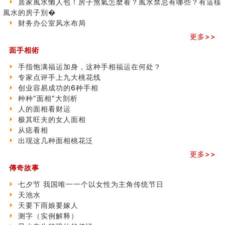
居家風水懶人包！房子煞氣怎麼看？風水禁忌有哪些？有這樣
商铺如何摆放物品催财招财
風水的房子別�
极其旺夫的女人面相
财务办公室风水布局
家居常見風水形煞及化解方法 (二)
更多>>
居家風水懶人包！房子煞氣怎麼看？風水禁忌有哪些？有
面手相術
這樣風水的房子別�
南半球的八字如何推排
手指饱满福运加身，这种手相福运在何处？
玄空本义(六)
专家点评手上九大桃花线
额相与命运
创业容易成功的6种手相
风水先生林琅仙的传说
种种“面相”大剖析
从痣看相
人的面相看财运
姓名陰陽配置的凶吉
极其旺夫的女人面相
六爻測住宅風水 (四)
从痣看相
玄空本义 (五)
出现这几种面相桃花泛
财务办公室风水布局
更多>>
精选1500个五行属木的字
傳奇故事
玄空本义 (四)
八字算命：女命八字里日坐伤官克夫？
七夕节 我国唯一一个以女性为主角传统节日
六爻算卦：我俩之间是否还命中有未尽的缘分？
天池水
订婚就是定结婚日子吗
天要下雨娘要嫁人
清朝慈禧太后命造 (名人八字淺析七）
测字（实例解释）
玄空本义 (三)