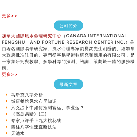
更多>>
公司简介
加拿大國際風水命理研究中心
（CANADA INTERNATIONAL
FENGSHUI AND FORTUNE RESEARCH CENTER INC.）是
由著名國際易學研究家、風水命理專家劉燮鈞先生創辦的、經加拿
大政府批准註冊的、專門從事易學術數研究和應用的有限公司，是
七夕节 我国唯一一个以女性为主角传统节日
一家集研究與教學、多學科專門預測、諮詢、策劃於一體的服務機
手指饱满福运加身，这种手相福运在何处？
構。
八字铁口直断经验总结五十条
更多>>
《高岛易断》(四)
最新文章
民間風水知識九十四條
马斯克八字分析
饭店餐馆风水布局知识
六爻占卜中如何预测官运、事业运？
《高岛易断》(三)
专家点评手上九大桃花线
四柱八字快速直断技法
天池水
《高岛易断》(二)