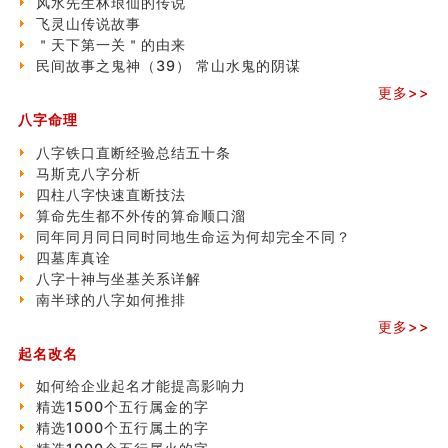
风水先生林琅仙的传说
飞灵山传说故事
飞灵山传说故事
命理解说：想请问什么时候能够遇到姻缘结婚？
＂天下第一关＂的由来
商舖選址的風水講究 (下)
民间故事之鬼神（39） 常山水鬼的阴谋
吉凶神跳上大运时的断法【四柱技巧】
更多>>
家居常見風水形煞及化解方法 (一)
刘燮鈞讲人相 手纹与命运(一)
八字命理
玄空本义 (二)
八字铁口直断经验总结五十条
大門風水五大禁忌！大門風水擺設？門中門風水解方？
马斯克八字分析
出现这几种面相桃花泛
四柱八字快速直断技法
寓意好的五行属水的汉字有哪些？五行属水的汉字大全
算命先生都不外传的算命顺口溜
玄空本义 (一)
同年同月同日同时同地生命运为何却完全不同？
＂天下第一关＂的由来
四墓库真诠
无名指长的人有艺术天赋？手指长短能看出什么？
八字十神与坐基关系详解
六爻測住宅風水 (三)
南半球的八字如何推排
別再一知半解！正解住宅風水十大禁忌
更多>>
《盲派命理》 ( 十六）
姓名學特殊字畫的計算方法
起名改名
風水辟邪大全
如何给企业起名才能提高影响力
精选1500个五行属金的字
精选1000个五行属土的字