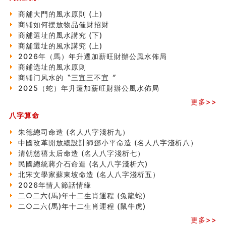
這樣風水的房子別�
南半球的八字如何推排
商舖大門的風水原則 (上)
玄空本义(六)
商铺如何摆放物品催财招财
额相与命运
商舖選址的風水講究 (下)
风水先生林琅仙的传说
商舖選址的風水講究 (上)
从痣看相
2026年（馬）年升遷加薪旺財辦公風水佈局
姓名陰陽配置的凶吉
商鋪选址的風水原则
六爻測住宅風水 (四)
商铺门风水的〝三宜三不宜〞
玄空本义 (五)
2025（蛇）年升遷加薪旺財辦公風水佈局
财务办公室风水布局
更多>>
精选1500个五行属木的字
八字算命
玄空本义 (四)
八字算命：女命八字里日坐伤官克夫？
朱德總司命造 (名⼈⼋字淺析九）
六爻算卦：我俩之间是否还命中有未尽的缘分？
中國改革開放總設計師鄧小平命造 (名人八字淺析八）
订婚就是定结婚日子吗
清朝慈禧太后命造 (名人八字淺析七）
清朝慈禧太后命造 (名人八字淺析七）
民國總統蔣介石命造 (名人八字淺析六)
玄空本义 (三)
北宋文學家蘇東坡命造 (名人八字淺析五）
飞灵山传说故事
2026年情人節話情緣
命理解说：想请问什么时候能够遇到姻缘结婚？
二○二六(馬)年十二生肖運程 (兔龍蛇)
商舖選址的風水講究 (下)
二○二六(馬)年十二生肖運程 (鼠牛虎)
吉凶神跳上大运时的断法【四柱技巧】
更多>>
家居常見風水形煞及化解方法 (一)