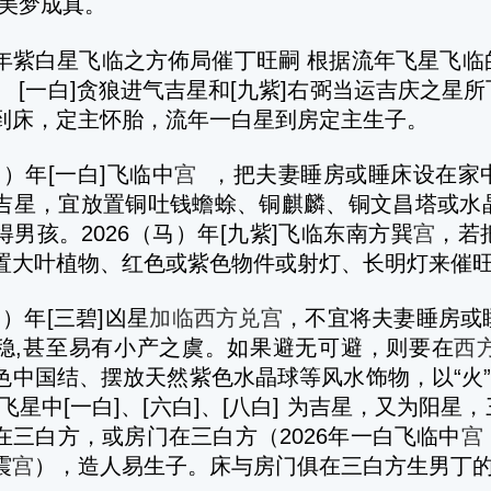
之美梦成真。
年紫白星飞临之方佈局催丁旺嗣 根据流年飞星飞临
。 [一白]贪狼进气吉星和[九紫]右弼当运吉庆之星
到床，定主怀胎，流年一白星到房定主生子。
马）年[一白]飞临中
宫
，把夫妻睡房或睡床设在家
吉星，宜放置铜吐钱蟾蜍、铜麒麟、铜文昌塔或水
得男孩。2026（马）年[九紫]飞临东南方巽
宫
，若
置大叶植物、红色或紫色物件或射灯、长明灯来催旺
马）年[三碧]凶星
加临西方兑宫
，不宜将夫妻睡房或
稳,甚至易有小产之虞。如果避无可避，则要在
西
色中国结、摆放天然紫色水晶球等风水饰物，以“火”
飞星中[一白]、[六白]、[八白] 为吉星，又为阳
在三白方，或房门在三白方（2026年一白飞临中
宫
震
宫
），造人易生子。床与房门俱在三白方生男丁