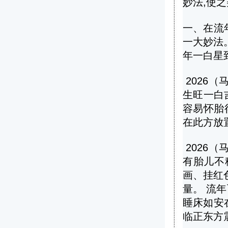
妙法,使
一、在流
一大妙法
年一白星
2026（
生旺一白
容易怀胎
在此方放
2026（
有胎儿不
画、挂红
量。 流年
睡床如安
临正东方