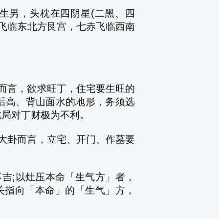
生男，头枕在四阴星(二黑、四
飞临东北方艮
宫
，七赤飞临西南
而言，欲求旺丁，住宅要生旺的
后高、背山面水的地形，务须选
此局对丁财极为不利。
大卦而言，立宅、开门、作墓要
吉;以灶压本命「生气方」者，
关指向「本命」的「生气」方，