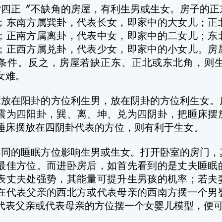
〝四正〞不缺角的房屋，有利生男或生女。房子的正
；东南方属巽卦，代表长女，即家中的大女儿；正
；正南方属离卦，代表中女，即家中的二女儿；东
；正西方属兑卦，代表少女，即家中的小女儿。房
条件。反之，房屋若缺正东、正北或东北角，则
女难。
床放在阳卦的方位利生男，放在阴卦的方位利生女。
震为四阳卦，巽、离、坤、兑为四阴卦，把睡床摆
睡床摆放在四阴卦代表的方位，则有利于生女。
不同的睡眠方位影响生男或生女。打开卧室的房门，
最佳方位。而进卧房后，如首先看到的是丈夫睡眠
表丈夫处强势，其能量可提升生男孩的机率；若夫
在代表父亲的西北方或代表母亲的西南方摆一个男
代表父亲或代表母亲的方位摆一个女婴儿模型，便