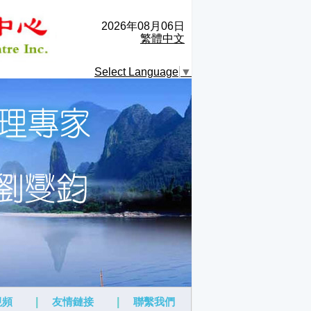
2026年08月06日
繁體中文
Select Language
▼
視頻
|
友情鏈接
|
聯繫我們