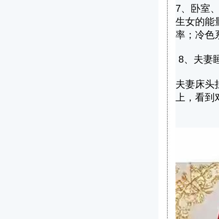
7、卧室
生女的能
率；冷色
8、夫妻
夫妻床头
上，看到