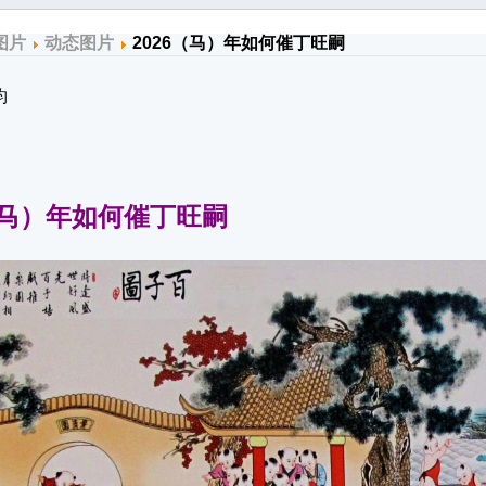
图片
动态图片
2026（马）年如何催丁旺嗣
钧
6（马）年如何催丁旺嗣