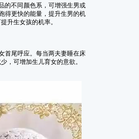
品的不同颜色系，可增强生男或
跑得更快的能量，提升生男的机
可提升生女孩的机率。
育女首尾呼应。每当两夫妻睡在床
减少，可增加生儿育女的意欲。