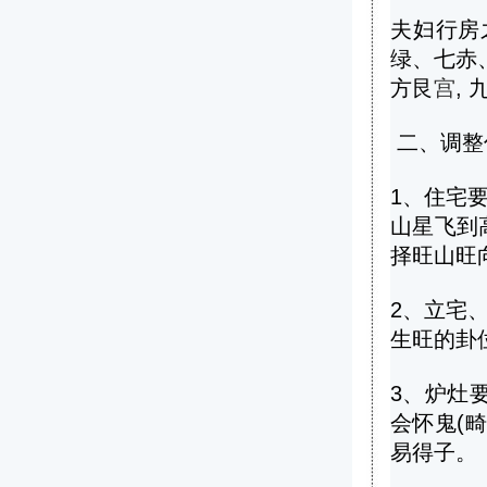
夫妇行房
绿、七赤
方艮
宫
,
二、调整
1、住宅
山星飞到
择旺山旺
2、立宅
生旺的卦
3、炉灶
会怀鬼(
易得子。