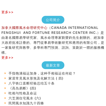
更多>>
公司简介
加拿大國際風水命理研究中心
（CANADA INTERNATIONAL
FENGSHUI AND FORTUNE RESEARCH CENTER INC.）是
由著名國際易學研究家、風水命理專家劉燮鈞先生創辦的、經加拿
大政府批准註冊的、專門從事易學術數研究和應用的有限公司，是
女性起名的用字講究
一家集研究與教學、多學科專門預測、諮詢、策劃於一體的服務機
香港巨富霍英東命造 (名人八字淺析十）
構。
購房十大風水原則 (上)
更多>>
七夕节 我国唯一一个以女性为主角传统节日
最新文章
商舖大門的風水原則 (下)
手指饱满福运加身，这种手相福运在何处？
家居常見風水形煞及化解方法 ( 四)
八字铁口直断经验总结五十条
《高岛易断》(四)
吃相与性格及命运
六爻測住宅風水 (六)
民間風水知識九十四條
马斯克八字分析