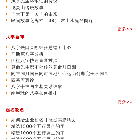
风水先生林琅仙的传说
精选1500个五行属木的字
飞灵山传说故事
玄空本义 (四)
＂天下第一关＂的由来
八字算命：女命八字里日坐伤官克夫？
民间故事之鬼神（39） 常山水鬼的阴谋
六爻算卦：我俩之间是否还命中有未尽的缘分？
更多>>
订婚就是定结婚日子吗
清朝慈禧太后命造 (名人八字淺析七）
八字命理
玄空本义 (三)
八字铁口直断经验总结五十条
飞灵山传说故事
马斯克八字分析
命理解说：想请问什么时候能够遇到姻缘结婚？
四柱八字快速直断技法
商舖選址的風水講究 (下)
算命先生都不外传的算命顺口溜
吉凶神跳上大运时的断法【四柱技巧】
同年同月同日同时同地生命运为何却完全不同？
家居常見風水形煞及化解方法 (一)
四墓库真诠
刘燮鈞讲人相 手纹与命运(一)
八字十神与坐基关系详解
玄空本义 (二)
南半球的八字如何推排
大門風水五大禁忌！大門風水擺設？門中門風水解方？
更多>>
出现这几种面相桃花泛
寓意好的五行属水的汉字有哪些？五行属水的汉字大全
起名改名
玄空本义 (一)
如何给企业起名才能提高影响力
精选1500个五行属金的字
精选1000个五行属土的字