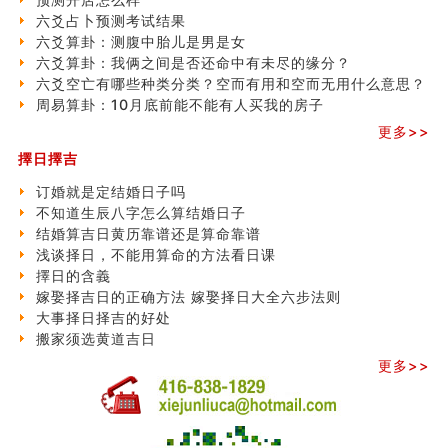
六爻占卜预测考试结果
六爻算卦：测腹中胎儿是男是女
六爻算卦：我俩之间是否还命中有未尽的缘分？
六爻空亡有哪些种类分类？空而有用和空而无用什么意思？
周易算卦：10月底前能不能有人买我的房子
更多>>
擇日擇吉
订婚就是定结婚日子吗
不知道生辰八字怎么算结婚日子
结婚算吉日黄历靠谱还是算命靠谱
浅谈择日，不能用算命的方法看日课
擇日的含義
嫁娶择吉日的正确方法 嫁娶择日大全六步法则
大事择日择吉的好处
搬家须选黄道吉日
更多>>