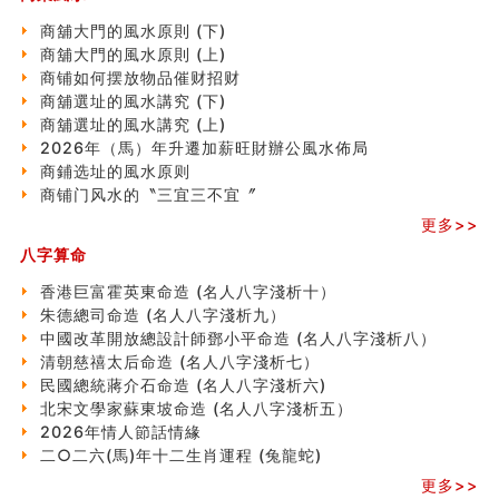
精选1000个五行属火的字
玄空本义(七)
商舖大門的風水原則 (下)
刘燮鈞讲人相 手纹与命运(二)
商舖大門的風水原則 (上)
商铺如何摆放物品催财招财
商铺如何摆放物品催财招财
极其旺夫的女人面相
商舖選址的風水講究 (下)
家居常見風水形煞及化解方法 (二)
商舖選址的風水講究 (上)
居家風水懶人包！房子煞氣怎麼看？風水禁忌有哪些？有
2026年（馬）年升遷加薪旺財辦公風水佈局
這樣風水的房子別�
商鋪选址的風水原则
南半球的八字如何推排
商铺门风水的〝三宜三不宜〞
玄空本义(六)
更多>>
额相与命运
八字算命
风水先生林琅仙的传说
从痣看相
香港巨富霍英東命造 (名人八字淺析十）
姓名陰陽配置的凶吉
朱德總司命造 (名⼈⼋字淺析九）
六爻測住宅風水 (四)
中國改革開放總設計師鄧小平命造 (名人八字淺析八）
玄空本义 (五)
清朝慈禧太后命造 (名人八字淺析七）
财务办公室风水布局
民國總統蔣介石命造 (名人八字淺析六)
精选1500个五行属木的字
北宋文學家蘇東坡命造 (名人八字淺析五）
玄空本义 (四)
2026年情人節話情緣
八字算命：女命八字里日坐伤官克夫？
二○二六(馬)年十二生肖運程 (兔龍蛇)
六爻算卦：我俩之间是否还命中有未尽的缘分？
更多>>
订婚就是定结婚日子吗