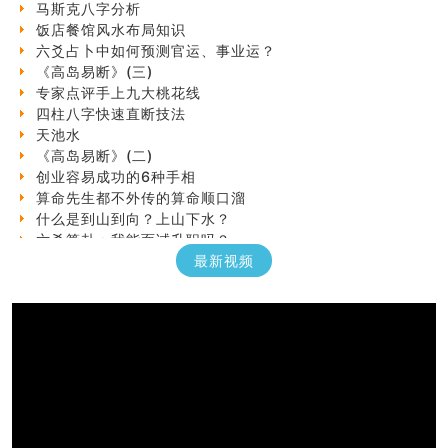
饭店餐馆风水布局知识
六爻占卜中如何预测官运、事业运？
《高岛易断》(三)
专家点评手上九大桃花线
四柱八字快速直断技法
天池水
《高岛易断》(二)
创业容易成功的6种手相
算命先生都不外传的算命顺口溜
什么是到山到向？上山下水？
六爻算卦：我能面试升职吗？
《高岛易断》(一)
最新视频
朱德總司命造 (名⼈⼋字淺析九）
刘燮鈞讲人相 手相论财运
如何给企业起名才能提高影响力
商铺风水布局
种种“面相”大剖析
同年同月同日同时同地生命运为何却完全不同？
商舖大門的風水原則 (上)
玄空本义(十一)
家居常見風水形煞及化解方法 (三)