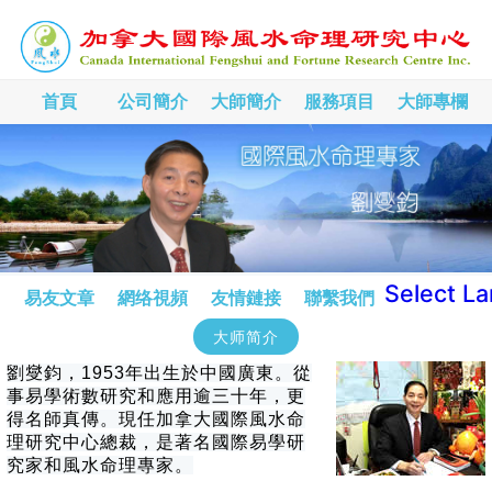
首頁
公司簡介
大師簡介
服務項目
大師專欄
Select L
易友文章
網络視頻
友情鏈接
聯繫我們
大师简介
劉燮鈞，1953年出生於中國廣東。從
事易學術數研究和應用逾三十年，更
得名師真傳。現任加拿大國際風水命
理研究中心總裁，是著名國際易學研
究家和風水命理專家。