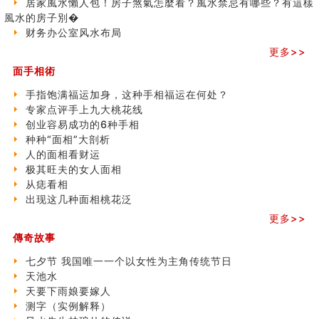
居家風水懶人包！房子煞氣怎麼看？風水禁忌有哪些？有這樣
玄空本义(八)
之
風水的房子別�
六爻算卦：测腹中胎儿是男是女
三)
财务办公室风水布局
中國改革開放總設計師鄧小平命造 (名人八字淺析八）
更多>>
测字（实例解释）
面手相術
精选1000个五行属火的字
玄空本义(七)
手指饱满福运加身，这种手相福运在何处？
刘燮鈞讲人相 手纹与命运(二)
专家点评手上九大桃花线
商铺如何摆放物品催财招财
创业容易成功的6种手相
极其旺夫的女人面相
种种“面相”大剖析
家居常見風水形煞及化解方法 (二)
人的面相看财运
居家風水懶人包！房子煞氣怎麼看？風水禁忌有哪些？有
极其旺夫的女人面相
這樣風水的房子別�
从痣看相
南半球的八字如何推排
出现这几种面相桃花泛
玄空本义(六)
更多>>
额相与命运
傳奇故事
风水先生林琅仙的传说
从痣看相
七夕节 我国唯一一个以女性为主角传统节日
姓名陰陽配置的凶吉
天池水
六爻測住宅風水 (四)
天要下雨娘要嫁人
玄空本义 (五)
测字（实例解释）
财务办公室风水布局