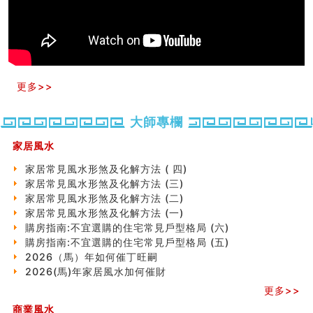
天要下雨娘要嫁人
预测开店怎么样
口相與命運
六爻測住宅風水 (五)
一篇文章解答八字命理所有困惑
汽车风水
更多>>
姓名字义玄机藏凶吉
玄空本义(十)
大師專欄
六爻占卜预测考试结果
四墓库真诠
家居風水
套房風水怎麼看？ 租屋風水禁忌有哪些？搬家禁忌要注
家居常見風水形煞及化解方法 ( 四)
意！
家居常見風水形煞及化解方法 (三)
精选1500个五行属金的字
家居常見風水形煞及化解方法 (二)
玄空本义(九)
家居常見風水形煞及化解方法 (一)
八字十神与坐基关系详解
購房指南:不宜選購的住宅常見戶型格局 (六)
精选1000个五行属土的字
購房指南:不宜選購的住宅常見戶型格局 (五)
人的面相看财运
2026（馬）年如何催丁旺嗣
玄空本义(八)
2026(馬)年家居風水加何催財
六爻算卦：测腹中胎儿是男是女
中國改革開放總設計師鄧小平命造 (名人八字淺析八）
更多>>
测字（实例解释）
商業風水