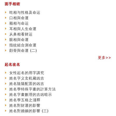
面手相術
清朝慈禧太后命造 (名人八字淺析七）
玄空本义 (三)
吃相与性格及命运
飞灵山传说故事
口相與命運
命理解说：想请问什么时候能够遇到姻缘结婚？
额相与命运
商舖選址的風水講究 (下)
耳相與人生命運
吉凶神跳上大运时的断法【四柱技巧】
从鼻相看财运
家居常見風水形煞及化解方法 (一)
眼相與命運
刘燮鈞讲人相 手纹与命运(一)
指紋組合測命運
玄空本义 (二)
顴骨與命運 (二)
大門風水五大禁忌！大門風水擺設？門中門風水解方？
更多>>
出现这几种面相桃花泛
起名改名
寓意好的五行属水的汉字有哪些？五行属水的汉字大全
玄空本义 (一)
女性起名的用字講究
女性起名的用字講究
姓名字义玄机藏凶吉
香港巨富霍英東命造 (名人八字淺析十）
姓名陰陽配置的凶吉
購房十大風水原則 (上)
姓名學特殊字畫的計算方法
七夕节 我国唯一一个以女性为主角传统节日
姓名字畫數理的吉凶暗示
商舖大門的風水原則 (下)
姓名學五格之淺釋
手指饱满福运加身，这种手相福运在何处？
姓名對財運的影響
家居常見風水形煞及化解方法 ( 四)
姓名對婚姻的影響 (三)
八字铁口直断经验总结五十条