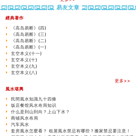
种种“面相”大剖析
势概述
势概述
2026
2026(
易友文章
同年同月同日同时同地生命运为何却完全不同？
（下）
（上）
年
马)年
商舖大門的風水原則 (上)
（马）
何
經典著作
玄空本义(十一)
年如
人“犯
家居常見風水形煞及化解方法 (三)
《高岛易断》(四)
何“化
太
天要下雨娘要嫁人
《高岛易断》(三)
太岁”
岁”？
预测开店怎么样
《高岛易断》(二)
口相與命運
《高岛易断》(一)
六爻測住宅風水 (五)
玄空本义(十一)
二0
二0
二○
二○
家
一篇文章解答八字命理所有困惑
玄空本义(十)
二
二
二
二
居
九
汽车风水
玄空本义(九)
六
六
六
六
常
运
姓名字义玄机藏凶吉
玄空本义(八)
(马)
(马)
(马)
(马)
見
二
玄空本义(十)
年
年
年
年
風
⼗
更多>>
六爻占卜预测考试结果
十
十
十
十
水
四
風水堪輿
四墓库真诠
二
二
二
二
形
山
套房風水怎麼看？ 租屋風水禁忌有哪些？搬家禁忌要注
生
生
生
生
煞
飞
民間風水知識九十四條
意！
肖
肖
肖
肖
及
星
饭店餐馆风水布局知识
精选1500个五行属金的字
运
运
运
运
化
宅
什么是到山到向？上山下水？
玄空本义(九)
程
程
程
程
解
局
商铺风水布局
八字十神与坐基关系详解
(兔
(鼠
(鸡
(马
方
浅
汽车风水
精选1000个五行属土的字
龙
牛
狗
羊
法
析
套房風水怎麼看？ 租屋風水禁忌有哪些？搬家禁忌要注意！
人的面相看财运
蛇)
虎)
猪)
猴)
(一)
(