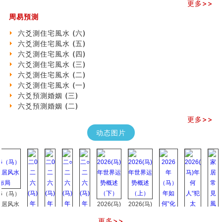
更多>>
《高岛易断》(四)
周易預測
吃相与性格及命运
六爻測住宅風水 (六)
六爻測住宅風水 (六)
民間風水知識九十四條
六爻測住宅風水 (五)
马斯克八字分析
六爻測住宅風水 (四)
饭店餐馆风水布局知识
六爻測住宅風水 (三)
六爻占卜中如何预测官运、事业运？
六爻測住宅風水 (二)
《高岛易断》(三)
六爻測住宅風水 (一)
专家点评手上九大桃花线
六爻預測婚姻 (三)
四柱八字快速直断技法
六爻預測婚姻 (二)
天池水
更多>>
《高岛易断》(二)
创业容易成功的6种手相
动态图片
算命先生都不外传的算命顺口溜
什么是到山到向？上山下水？
六爻算卦：我能面试升职吗？
《高岛易断》(一)
朱德總司命造 (名⼈⼋字淺析九）
刘燮鈞讲人相 手相论财运
马）
如何给企业起名才能提高影响力
水
2026(马)
2026(马)
商铺风水布局
年世界运
年世界运
更多>>