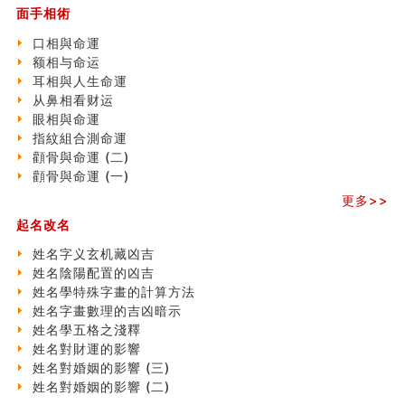
刘燮鈞讲人相 手纹与命运(一)
面手相術
玄空本义 (二)
大門風水五大禁忌！大門風水擺設？門中門風水解方？
口相與命運
出现这几种面相桃花泛
额相与命运
寓意好的五行属水的汉字有哪些？五行属水的汉字大全
耳相與人生命運
玄空本义 (一)
从鼻相看财运
＂天下第一关＂的由来
眼相與命運
无名指长的人有艺术天赋？手指长短能看出什么？
指紋組合測命運
六爻測住宅風水 (三)
顴骨與命運 (二)
別再一知半解！正解住宅風水十大禁忌
顴骨與命運 (一)
《盲派命理》 ( 十六）
更多>>
姓名學特殊字畫的計算方法
起名改名
風水辟邪大全
七夕节 我国唯一一个以女性为主角传统节日
姓名字义玄机藏凶吉
手指饱满福运加身，这种手相福运在何处？
姓名陰陽配置的凶吉
八字铁口直断经验总结五十条
姓名學特殊字畫的計算方法
《高岛易断》(四)
姓名字畫數理的吉凶暗示
民間風水知識九十四條
姓名學五格之淺釋
马斯克八字分析
姓名對財運的影響
饭店餐馆风水布局知识
姓名對婚姻的影響 (三)
六爻占卜中如何预测官运、事业运？
姓名對婚姻的影響 (二)
《高岛易断》(三)