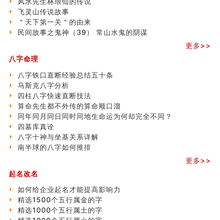
风水先生林琅仙的传说
命理解说：想请问什么时候能够遇到姻缘结婚？
飞灵山传说故事
商舖選址的風水講究 (下)
＂天下第一关＂的由来
吉凶神跳上大运时的断法【四柱技巧】
民间故事之鬼神（39） 常山水鬼的阴谋
家居常見風水形煞及化解方法 (一)
更多>>
刘燮鈞讲人相 手纹与命运(一)
八字命理
玄空本义 (二)
大門風水五大禁忌！大門風水擺設？門中門風水解方？
八字铁口直断经验总结五十条
出现这几种面相桃花泛
马斯克八字分析
寓意好的五行属水的汉字有哪些？五行属水的汉字大全
四柱八字快速直断技法
玄空本义 (一)
算命先生都不外传的算命顺口溜
＂天下第一关＂的由来
同年同月同日同时同地生命运为何却完全不同？
无名指长的人有艺术天赋？手指长短能看出什么？
四墓库真诠
六爻測住宅風水 (三)
八字十神与坐基关系详解
別再一知半解！正解住宅風水十大禁忌
南半球的八字如何推排
《盲派命理》 ( 十六）
更多>>
姓名學特殊字畫的計算方法
起名改名
風水辟邪大全
如何给企业起名才能提高影响力
精选1500个五行属金的字
精选1000个五行属土的字