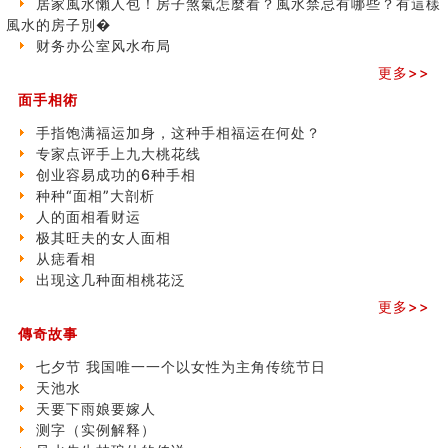
商铺如何摆放物品催财招财
居家風水懶人包！房子煞氣怎麼看？風水禁忌有哪些？有這樣
极其旺夫的女人面相
風水的房子別�
家居常見風水形煞及化解方法 (二)
财务办公室风水布局
居家風水懶人包！房子煞氣怎麼看？風水禁忌有哪些？有
更多>>
這樣風水的房子別�
面手相術
南半球的八字如何推排
玄空本义(六)
手指饱满福运加身，这种手相福运在何处？
额相与命运
专家点评手上九大桃花线
风水先生林琅仙的传说
创业容易成功的6种手相
从痣看相
种种“面相”大剖析
姓名陰陽配置的凶吉
人的面相看财运
六爻測住宅風水 (四)
极其旺夫的女人面相
玄空本义 (五)
从痣看相
财务办公室风水布局
出现这几种面相桃花泛
精选1500个五行属木的字
更多>>
玄空本义 (四)
傳奇故事
八字算命：女命八字里日坐伤官克夫？
六爻算卦：我俩之间是否还命中有未尽的缘分？
七夕节 我国唯一一个以女性为主角传统节日
订婚就是定结婚日子吗
天池水
清朝慈禧太后命造 (名人八字淺析七）
天要下雨娘要嫁人
玄空本义 (三)
测字（实例解释）
飞灵山传说故事