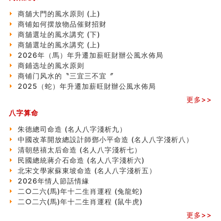
南半球的八字如何推排
商舖大門的風水原則 (上)
玄空本义(六)
商铺如何摆放物品催财招财
额相与命运
商舖選址的風水講究 (下)
风水先生林琅仙的传说
商舖選址的風水講究 (上)
从痣看相
2026年（馬）年升遷加薪旺財辦公風水佈局
姓名陰陽配置的凶吉
商鋪选址的風水原则
六爻測住宅風水 (四)
商铺门风水的〝三宜三不宜〞
玄空本义 (五)
2025（蛇）年升遷加薪旺財辦公風水佈局
财务办公室风水布局
精选1500个五行属木的字
更多>>
玄空本义 (四)
八字算命
八字算命：女命八字里日坐伤官克夫？
朱德總司命造 (名⼈⼋字淺析九）
六爻算卦：我俩之间是否还命中有未尽的缘分？
中國改革開放總設計師鄧小平命造 (名人八字淺析八）
订婚就是定结婚日子吗
清朝慈禧太后命造 (名人八字淺析七）
清朝慈禧太后命造 (名人八字淺析七）
民國總統蔣介石命造 (名人八字淺析六)
玄空本义 (三)
北宋文學家蘇東坡命造 (名人八字淺析五）
飞灵山传说故事
2026年情人節話情緣
命理解说：想请问什么时候能够遇到姻缘结婚？
二○二六(馬)年十二生肖運程 (兔龍蛇)
商舖選址的風水講究 (下)
二○二六(馬)年十二生肖運程 (鼠牛虎)
吉凶神跳上大运时的断法【四柱技巧】
家居常見風水形煞及化解方法 (一)
更多>>