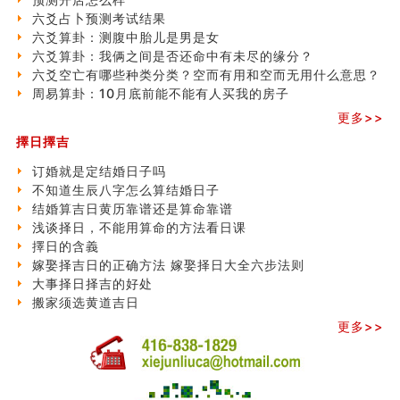
六爻占卜预测考试结果
六爻算卦：测腹中胎儿是男是女
六爻算卦：我俩之间是否还命中有未尽的缘分？
六爻空亡有哪些种类分类？空而有用和空而无用什么意思？
周易算卦：10月底前能不能有人买我的房子
更多>>
擇日擇吉
订婚就是定结婚日子吗
不知道生辰八字怎么算结婚日子
结婚算吉日黄历靠谱还是算命靠谱
浅谈择日，不能用算命的方法看日课
擇日的含義
嫁娶择吉日的正确方法 嫁娶择日大全六步法则
大事择日择吉的好处
搬家须选黄道吉日
更多>>