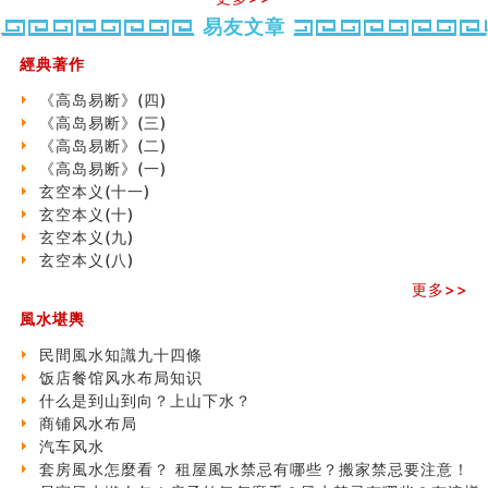
六爻測住宅風水 (五)
易友文章
一篇文章解答八字命理所有困惑
汽车风水
經典著作
姓名字义玄机藏凶吉
《高岛易断》(四)
玄空本义(十)
《高岛易断》(三)
六爻占卜预测考试结果
《高岛易断》(二)
四墓库真诠
《高岛易断》(一)
套房風水怎麼看？ 租屋風水禁忌有哪些？搬家禁忌要注
玄空本义(十一)
意！
玄空本义(十)
精选1500个五行属金的字
玄空本义(九)
玄空本义(九)
玄空本义(八)
八字十神与坐基关系详解
精选1000个五行属土的字
更多>>
人的面相看财运
風水堪輿
玄空本义(八)
六爻算卦：测腹中胎儿是男是女
民間風水知識九十四條
中國改革開放總設計師鄧小平命造 (名人八字淺析八）
饭店餐馆风水布局知识
测字（实例解释）
什么是到山到向？上山下水？
精选1000个五行属火的字
商铺风水布局
玄空本义(七)
汽车风水
刘燮鈞讲人相 手纹与命运(二)
套房風水怎麼看？ 租屋風水禁忌有哪些？搬家禁忌要注意！