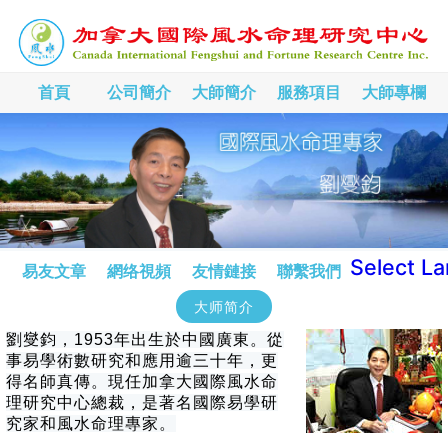
首頁
公司簡介
大師簡介
服務項目
大師專欄
Select L
易友文章
網络視頻
友情鏈接
聯繫我們
大师简介
劉燮鈞，1953年出生於中國廣東。從
事易學術數研究和應用逾三十年，更
得名師真傳。現任加拿大國際風水命
理研究中心總裁，是著名國際易學研
究家和風水命理專家。