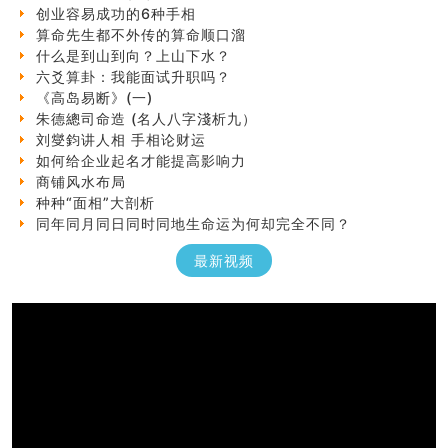
创业容易成功的6种手相
算命先生都不外传的算命顺口溜
什么是到山到向？上山下水？
六爻算卦：我能面试升职吗？
《高岛易断》(一)
朱德總司命造 (名⼈⼋字淺析九）
刘燮鈞讲人相 手相论财运
如何给企业起名才能提高影响力
商铺风水布局
种种“面相”大剖析
同年同月同日同时同地生命运为何却完全不同？
商舖大門的風水原則 (上)
玄空本义(十一)
最新视频
家居常見風水形煞及化解方法 (三)
天要下雨娘要嫁人
预测开店怎么样
口相與命運
六爻測住宅風水 (五)
一篇文章解答八字命理所有困惑
汽车风水
姓名字义玄机藏凶吉
玄空本义(十)