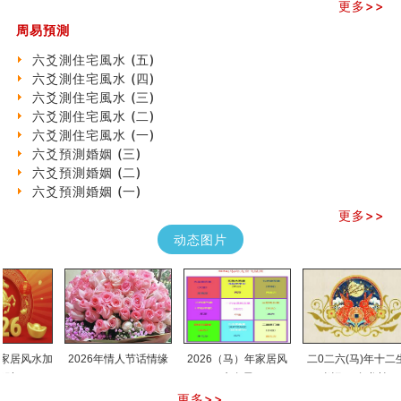
更多>>
专家点评手上九大桃花线
周易預測
四柱八字快速直断技法
天池水
六爻測住宅風水 (五)
《高岛易断》(二)
六爻測住宅風水 (四)
创业容易成功的6种手相
六爻測住宅風水 (三)
算命先生都不外传的算命顺口溜
六爻測住宅風水 (二)
什么是到山到向？上山下水？
六爻測住宅風水 (一)
六爻算卦：我能面试升职吗？
六爻預測婚姻 (三)
《高岛易断》(一)
六爻預測婚姻 (二)
朱德總司命造 (名⼈⼋字淺析九）
六爻預測婚姻 (一)
刘燮鈞讲人相 手相论财运
更多>>
如何给企业起名才能提高影响力
动态图片
商铺风水布局
种种“面相”大剖析
同年同月同日同时同地生命运为何却完全不同？
商舖大門的風水原則 (上)
玄空本义(十一)
家居常見風水形煞及化解方法 (三)
天要下雨娘要嫁人
居风水加
2026年情人节话情缘
2026（马）年家居风
二0二六(马)年十二生
预测开店怎么样
水布局
肖运程(兔龙蛇)
口相與命運
更多>>