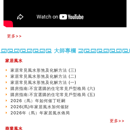
六爻占卜预测考试结果
四墓库真诠
套房風水怎麼看？ 租屋風水禁忌有哪些？搬家禁忌要注
意！
精选1500个五行属金的字
玄空本义(九)
更多>>
八字十神与坐基关系详解
精选1000个五行属土的字
大師專欄
人的面相看财运
玄空本义(八)
家居風水
六爻算卦：测腹中胎儿是男是女
家居常見風水形煞及化解方法 (三)
中國改革開放總設計師鄧小平命造 (名人八字淺析八）
家居常見風水形煞及化解方法 (二)
测字（实例解释）
家居常見風水形煞及化解方法 (一)
精选1000个五行属火的字
購房指南:不宜選購的住宅常見戶型格局 (六)
玄空本义(七)
購房指南:不宜選購的住宅常見戶型格局 (五)
刘燮鈞讲人相 手纹与命运(二)
2026（馬）年如何催丁旺嗣
商铺如何摆放物品催财招财
2026(馬)年家居風水加何催財
极其旺夫的女人面相
2026年（馬）年家居風水佈局
家居常見風水形煞及化解方法 (二)
更多>>
居家風水懶人包！房子煞氣怎麼看？風水禁忌有哪些？有
這樣風水的房子別�
商業風水