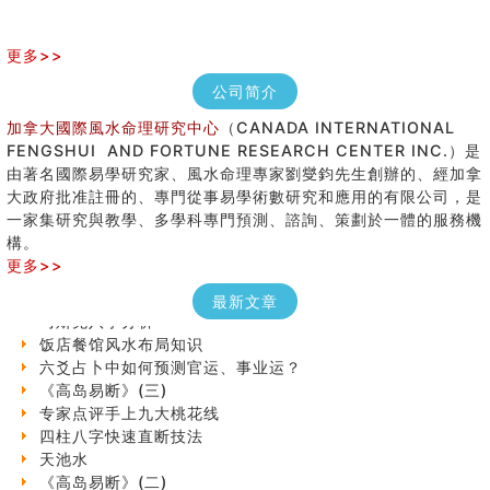
更多>>
公司简介
加拿大國際風水命理研究中心
（CANADA INTERNATIONAL
FENGSHUI AND FORTUNE RESEARCH CENTER INC.）是
由著名國際易學研究家、風水命理專家劉燮鈞先生創辦的、經加拿
七夕节 我国唯一一个以女性为主角传统节日
大政府批准註冊的、專門從事易學術數研究和應用的有限公司，是
手指饱满福运加身，这种手相福运在何处？
一家集研究與教學、多學科專門預測、諮詢、策劃於一體的服務機
八字铁口直断经验总结五十条
構。
《高岛易断》(四)
更多>>
民間風水知識九十四條
最新文章
马斯克八字分析
饭店餐馆风水布局知识
六爻占卜中如何预测官运、事业运？
《高岛易断》(三)
专家点评手上九大桃花线
四柱八字快速直断技法
天池水
《高岛易断》(二)