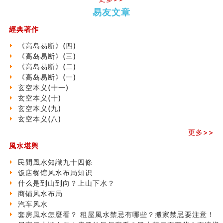
口相與命運
势概述
势概述
2026
2026(
六爻測住宅風水 (五)
易友文章
（下）
（上）
年
马)年
一篇文章解答八字命理所有困惑
（马）
何
經典著作
汽车风水
年如
人“犯
姓名字义玄机藏凶吉
《高岛易断》(四)
何“化
太
玄空本义(十)
《高岛易断》(三)
太岁”
岁”？
六爻占卜预测考试结果
《高岛易断》(二)
四墓库真诠
《高岛易断》(一)
套房風水怎麼看？ 租屋風水禁忌有哪些？搬家禁忌要注
玄空本义(十一)
二0
二0
二○
二○
家
意！
玄空本义(十)
二
二
二
二
居
九
精选1500个五行属金的字
玄空本义(九)
六
六
六
六
常
运
玄空本义(九)
玄空本义(八)
(马)
(马)
(马)
(马)
見
二
八字十神与坐基关系详解
年
年
年
年
風
⼗
更多>>
精选1000个五行属土的字
十
十
十
十
水
四
風水堪輿
人的面相看财运
二
二
二
二
形
山
玄空本义(八)
生
生
生
生
煞
飞
民間風水知識九十四條
六爻算卦：测腹中胎儿是男是女
肖
肖
肖
肖
及
星
饭店餐馆风水布局知识
中國改革開放總設計師鄧小平命造 (名人八字淺析八）
运
运
运
运
化
宅
什么是到山到向？上山下水？
测字（实例解释）
程
程
程
程
解
局
商铺风水布局
精选1000个五行属火的字
(兔
(鼠
(鸡
(马
方
浅
汽车风水
玄空本义(七)
龙
牛
狗
羊
法
析
套房風水怎麼看？ 租屋風水禁忌有哪些？搬家禁忌要注意！
刘燮鈞讲人相 手纹与命运(二)
蛇)
虎)
猪)
猴)
(一)
(