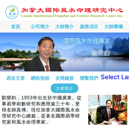
首頁
公司簡介
大師簡介
服務項目
大師專欄
Select L
易友文章
網络視頻
友情鏈接
聯繫我們
大师简介
劉燮鈞，1953年出生於中國廣東。從
事易學術數研究和應用逾三十年，更
得名師真傳。現任加拿大國際風水命
理研究中心總裁，是著名國際易學研
究家和風水命理專家。