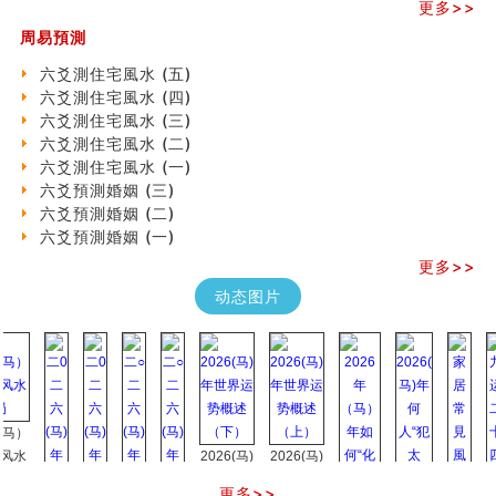
更多>>
《高岛易断》(三)
专家点评手上九大桃花线
周易預測
四柱八字快速直断技法
六爻測住宅風水 (五)
天池水
六爻測住宅風水 (四)
《高岛易断》(二)
六爻測住宅風水 (三)
创业容易成功的6种手相
六爻測住宅風水 (二)
算命先生都不外传的算命顺口溜
六爻測住宅風水 (一)
什么是到山到向？上山下水？
六爻預測婚姻 (三)
六爻算卦：我能面试升职吗？
六爻預測婚姻 (二)
《高岛易断》(一)
六爻預測婚姻 (一)
朱德總司命造 (名⼈⼋字淺析九）
刘燮鈞讲人相 手相论财运
更多>>
如何给企业起名才能提高影响力
动态图片
商铺风水布局
种种“面相”大剖析
同年同月同日同时同地生命运为何却完全不同？
商舖大門的風水原則 (上)
玄空本义(十一)
家居常見風水形煞及化解方法 (三)
天要下雨娘要嫁人
2026(马)
2026(马)
预测开店怎么样
年世界运
年世界运
更多>>