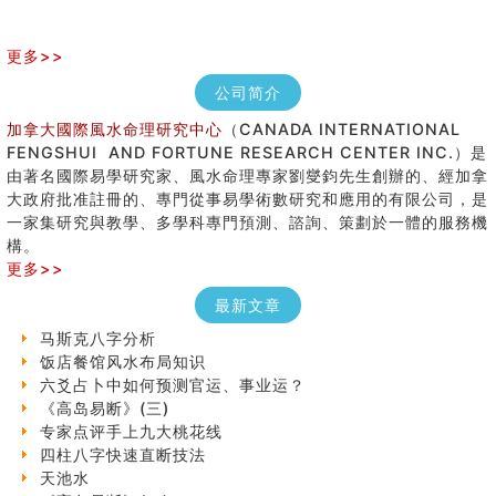
更多>>
公司简介
加拿大國際風水命理研究中心
（CANADA INTERNATIONAL
FENGSHUI AND FORTUNE RESEARCH CENTER INC.）是
由著名國際易學研究家、風水命理專家劉燮鈞先生創辦的、經加拿
大政府批准註冊的、專門從事易學術數研究和應用的有限公司，是
七夕节 我国唯一一个以女性为主角传统节日
一家集研究與教學、多學科專門預測、諮詢、策劃於一體的服務機
手指饱满福运加身，这种手相福运在何处？
構。
八字铁口直断经验总结五十条
更多>>
《高岛易断》(四)
民間風水知識九十四條
最新文章
马斯克八字分析
饭店餐馆风水布局知识
六爻占卜中如何预测官运、事业运？
《高岛易断》(三)
专家点评手上九大桃花线
四柱八字快速直断技法
天池水
《高岛易断》(二)