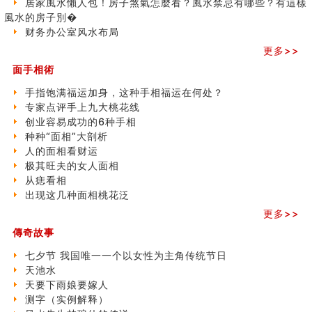
居家風水懶人包！房子煞氣怎麼看？風水禁忌有哪些？有這樣
商铺如何摆放物品催财招财
之
風水的房子別�
极其旺夫的女人面相
三)
财务办公室风水布局
家居常見風水形煞及化解方法 (二)
更多>>
居家風水懶人包！房子煞氣怎麼看？風水禁忌有哪些？有
這樣風水的房子別�
面手相術
南半球的八字如何推排
手指饱满福运加身，这种手相福运在何处？
玄空本义(六)
专家点评手上九大桃花线
额相与命运
创业容易成功的6种手相
风水先生林琅仙的传说
种种“面相”大剖析
从痣看相
人的面相看财运
姓名陰陽配置的凶吉
极其旺夫的女人面相
六爻測住宅風水 (四)
从痣看相
玄空本义 (五)
出现这几种面相桃花泛
财务办公室风水布局
更多>>
精选1500个五行属木的字
玄空本义 (四)
傳奇故事
八字算命：女命八字里日坐伤官克夫？
七夕节 我国唯一一个以女性为主角传统节日
六爻算卦：我俩之间是否还命中有未尽的缘分？
天池水
订婚就是定结婚日子吗
天要下雨娘要嫁人
清朝慈禧太后命造 (名人八字淺析七）
测字（实例解释）
玄空本义 (三)