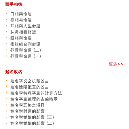
面手相術
刘燮鈞讲人相 手纹与命运(一)
玄空本义 (二)
口相與命運
大門風水五大禁忌！大門風水擺設？門中門風水解方？
额相与命运
出现这几种面相桃花泛
耳相與人生命運
寓意好的五行属水的汉字有哪些？五行属水的汉字大全
从鼻相看财运
玄空本义 (一)
眼相與命運
＂天下第一关＂的由来
指紋組合測命運
无名指长的人有艺术天赋？手指长短能看出什么？
顴骨與命運 (二)
六爻測住宅風水 (三)
顴骨與命運 (一)
別再一知半解！正解住宅風水十大禁忌
更多>>
《盲派命理》 ( 十六）
姓名學特殊字畫的計算方法
起名改名
風水辟邪大全
姓名字义玄机藏凶吉
七夕节 我国唯一一个以女性为主角传统节日
姓名陰陽配置的凶吉
手指饱满福运加身，这种手相福运在何处？
姓名學特殊字畫的計算方法
八字铁口直断经验总结五十条
姓名字畫數理的吉凶暗示
《高岛易断》(四)
姓名學五格之淺釋
民間風水知識九十四條
姓名對財運的影響
马斯克八字分析
姓名對婚姻的影響 (三)
饭店餐馆风水布局知识
姓名對婚姻的影響 (二)
六爻占卜中如何预测官运、事业运？