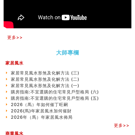
玄空本义(十)
六爻占卜预测考试结果
四墓库真诠
套房風水怎麼看？ 租屋風水禁忌有哪些？搬家禁忌要注
意！
精选1500个五行属金的字
更多>>
玄空本义(九)
八字十神与坐基关系详解
大師專欄
精选1000个五行属土的字
人的面相看财运
家居風水
玄空本义(八)
六爻算卦：测腹中胎儿是男是女
家居常見風水形煞及化解方法 (三)
中國改革開放總設計師鄧小平命造 (名人八字淺析八）
家居常見風水形煞及化解方法 (二)
测字（实例解释）
家居常見風水形煞及化解方法 (一)
精选1000个五行属火的字
購房指南:不宜選購的住宅常見戶型格局 (六)
玄空本义(七)
購房指南:不宜選購的住宅常見戶型格局 (五)
刘燮鈞讲人相 手纹与命运(二)
2026（馬）年如何催丁旺嗣
商铺如何摆放物品催财招财
2026(馬)年家居風水加何催財
极其旺夫的女人面相
2026年（馬）年家居風水佈局
家居常見風水形煞及化解方法 (二)
更多>>
居家風水懶人包！房子煞氣怎麼看？風水禁忌有哪些？有
商業風水