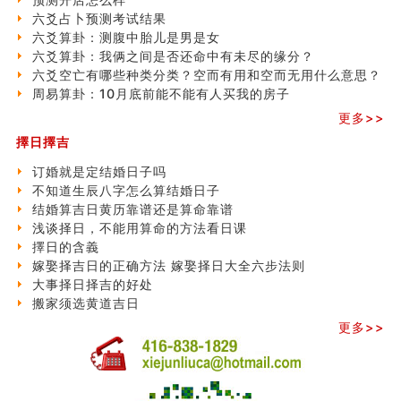
六爻占卜预测考试结果
六爻算卦：测腹中胎儿是男是女
六爻算卦：我俩之间是否还命中有未尽的缘分？
六爻空亡有哪些种类分类？空而有用和空而无用什么意思？
周易算卦：10月底前能不能有人买我的房子
更多>>
擇日擇吉
订婚就是定结婚日子吗
不知道生辰八字怎么算结婚日子
结婚算吉日黄历靠谱还是算命靠谱
浅谈择日，不能用算命的方法看日课
擇日的含義
嫁娶择吉日的正确方法 嫁娶择日大全六步法则
大事择日择吉的好处
搬家须选黄道吉日
更多>>