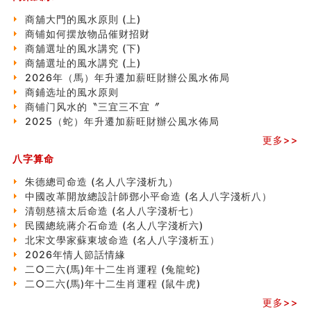
這樣風水的房子別�
南半球的八字如何推排
商舖大門的風水原則 (上)
玄空本义(六)
商铺如何摆放物品催财招财
额相与命运
商舖選址的風水講究 (下)
风水先生林琅仙的传说
商舖選址的風水講究 (上)
从痣看相
2026年（馬）年升遷加薪旺財辦公風水佈局
姓名陰陽配置的凶吉
商鋪选址的風水原则
六爻測住宅風水 (四)
商铺门风水的〝三宜三不宜〞
玄空本义 (五)
2025（蛇）年升遷加薪旺財辦公風水佈局
财务办公室风水布局
更多>>
精选1500个五行属木的字
八字算命
玄空本义 (四)
八字算命：女命八字里日坐伤官克夫？
朱德總司命造 (名⼈⼋字淺析九）
六爻算卦：我俩之间是否还命中有未尽的缘分？
中國改革開放總設計師鄧小平命造 (名人八字淺析八）
订婚就是定结婚日子吗
清朝慈禧太后命造 (名人八字淺析七）
清朝慈禧太后命造 (名人八字淺析七）
民國總統蔣介石命造 (名人八字淺析六)
玄空本义 (三)
北宋文學家蘇東坡命造 (名人八字淺析五）
飞灵山传说故事
2026年情人節話情緣
命理解说：想请问什么时候能够遇到姻缘结婚？
二○二六(馬)年十二生肖運程 (兔龍蛇)
商舖選址的風水講究 (下)
二○二六(馬)年十二生肖運程 (鼠牛虎)
吉凶神跳上大运时的断法【四柱技巧】
更多>>
家居常見風水形煞及化解方法 (一)