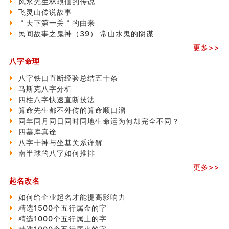
风水先生林琅仙的传说
飞灵山传说故事
飞灵山传说故事
命理解说：想请问什么时候能够遇到姻缘结婚？
＂天下第一关＂的由来
商舖選址的風水講究 (下)
民间故事之鬼神（39） 常山水鬼的阴谋
吉凶神跳上大运时的断法【四柱技巧】
家居常見風水形煞及化解方法 (一)
更多>>
刘燮鈞讲人相 手纹与命运(一)
八字命理
玄空本义 (二)
八字铁口直断经验总结五十条
大門風水五大禁忌！大門風水擺設？門中門風水解方？
马斯克八字分析
出现这几种面相桃花泛
四柱八字快速直断技法
寓意好的五行属水的汉字有哪些？五行属水的汉字大全
算命先生都不外传的算命顺口溜
玄空本义 (一)
同年同月同日同时同地生命运为何却完全不同？
＂天下第一关＂的由来
四墓库真诠
无名指长的人有艺术天赋？手指长短能看出什么？
八字十神与坐基关系详解
六爻測住宅風水 (三)
南半球的八字如何推排
別再一知半解！正解住宅風水十大禁忌
《盲派命理》 ( 十六）
更多>>
姓名學特殊字畫的計算方法
起名改名
風水辟邪大全
如何给企业起名才能提高影响力
精选1500个五行属金的字
精选1000个五行属土的字