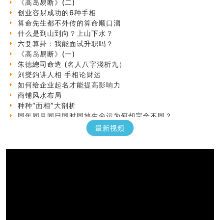
创业容易成功的6种手相
算命先生都不外传的算命顺口溜
什么是到山到向？上山下水？
六爻算卦：我能面试升职吗？
《高岛易断》(一)
朱德總司命造 (名⼈⼋字淺析九）
刘燮鈞讲人相 手相论财运
如何给企业起名才能提高影响力
商铺风水布局
种种“面相”大剖析
同年同月同日同时同地生命运为何却完全不同？
商舖大門的風水原則 (上)
最新视频
玄空本义(十一)
家居常見風水形煞及化解方法 (三)
天要下雨娘要嫁人
预测开店怎么样
口相與命運
六爻測住宅風水 (五)
一篇文章解答八字命理所有困惑
汽车风水
姓名字义玄机藏凶吉