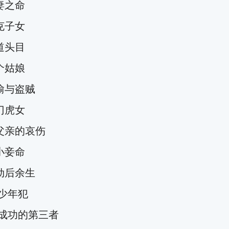
妻之命
克子女
道头目
个姑娘
偷与盗贼
门虎女
亲的哀伤
小妾命
劫后余生
少年犯
成功的第三者