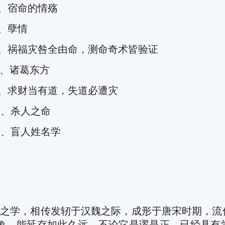
、宿命的情殇
、孽情
祸福灾咎全由命，测命奇术皆验证
、诸葛东方
求财当有道，失道必遭灾
、杀人之命
、盲人姓名学
，相传发轫于汉魏之际，成形于唐宋时期，流传
象，能延存如此久远，不论它是谬是正，已经具有