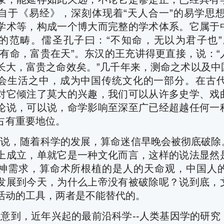
自于《易经》，深刻体现着
“
天人合一”的易学思
学术等，构成一个博大而完整的学术体系。它属于
的范畴。儒圣孔子曰：
“
不知命，无以为君子也
有命，富贵在天”。东汉的王充讲得更直接，说：
“
长大，富贵之命效矣。”几千年来，测命之术以及中
会生活之中，成为中国传统文化的一部分。在古
对它倾注了莫大的兴趣，我们可以从许多史学、戏
论说，可以说，命学影响至深至广已经超越任何一
占有重要地位。
随着科学的发展，算命迷信早晚会被彻底破除。
上成立，单就它是一种文化而言，这样的说法显然
神需求，算命术所根植的是人的天命观，中国人
发展到今天，为什么上帝没有被破除呢？说到底，
活动的工具，两者是不能替代的。
，近年兴起的最前沿科学--人类基因学的研究