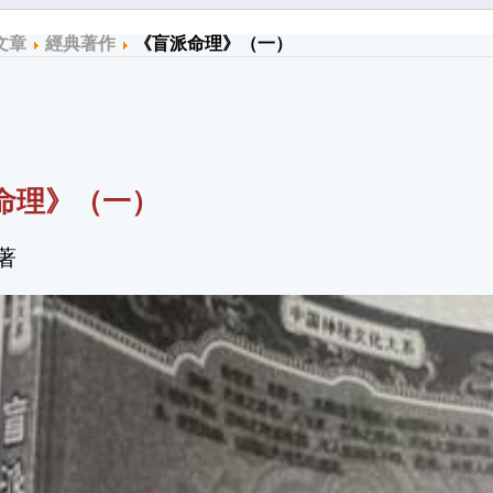
文章
經典著作
《盲派命理》（一）
命理》（
一
）
著