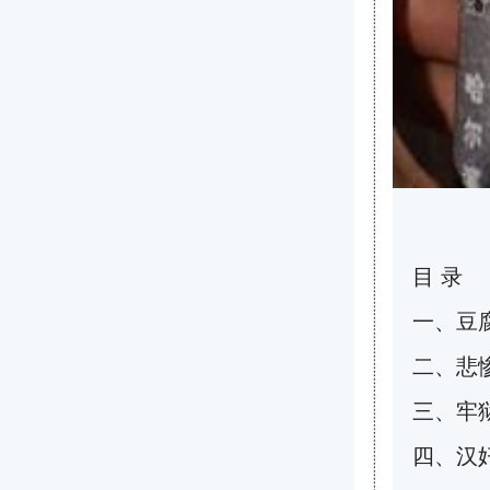
目 录
一、豆腐
二、悲
三、牢
四、汉