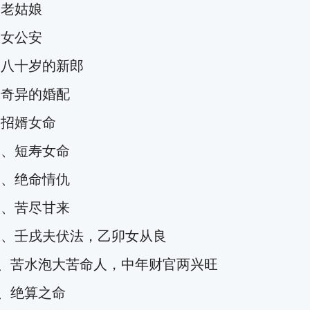
老姑娘
女公安
八十岁的新郎
奇异的婚配
、招婿女命
一、短寿女命
、绝命情仇
、苦尽甘来
壬戌夫伏法，乙卯女从良
苦水泡大苦命人，中年财官两兴旺
、绝算之命