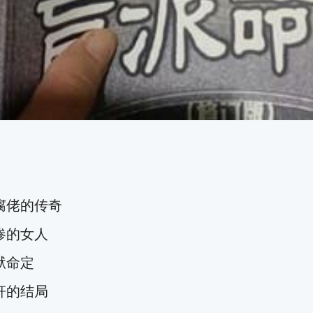
佬的传奇
惨的女人
狱命定
奸的结局