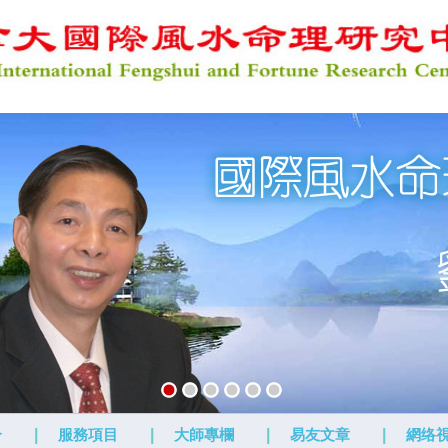
介
|
服務項目
|
大師專欄
|
易友文章
|
網络