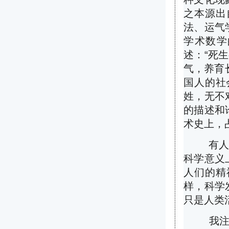
之本源出
法、运气
学术数学
述：
“
死生
气，养育
国人的社
姓，无不
的描述和
术史上，
有人说，
科学意义
人们的精
样，科学
只是人类
我注意到