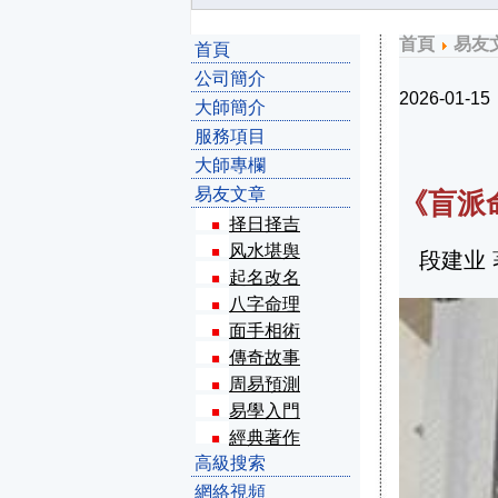
首頁
易友
首頁
公司簡介
2026-01-15
大師簡介
服務項目
大師專欄
易友文章
《盲派
择日择吉
风水堪舆
段建业 
起名改名
八字命理
面手相術
傳奇故事
周易預測
易學入門
經典著作
高級搜索
網絡視頻