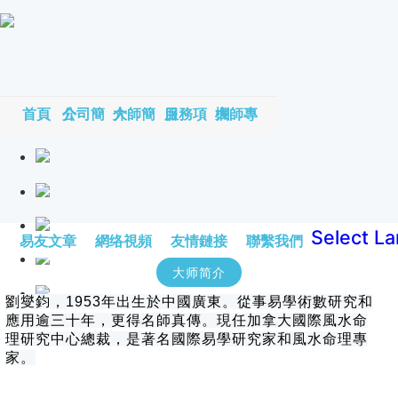
首頁
公司簡介
大師簡介
服務項目
大師專欄
Select L
易友文章
網络視頻
友情鏈接
聯繫我們
大师简介
劉燮鈞，1953年出生於中國廣東。從事易學術數研究和
應用逾三十年，更得名師真傳。現任加拿大國際風水命
理研究中心總裁，是著名國際易學研究家和風水命理專
家。