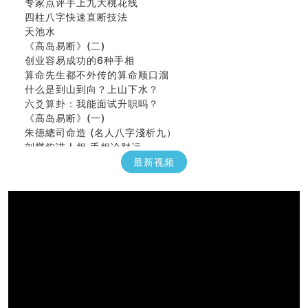
专家点评手上九大桃花线
四柱八字快速直断技法
天池水
《高岛易断》(二)
创业容易成功的6种手相
算命先生都不外传的算命顺口溜
什么是到山到向？上山下水？
六爻算卦：我能面试升职吗？
《高岛易断》(一)
朱德總司命造 (名⼈⼋字淺析九）
刘燮鈞讲人相 手相论财运
如何给企业起名才能提高影响力
最新视频
商铺风水布局
种种“面相”大剖析
同年同月同日同时同地生命运为何却完全不同？
商舖大門的風水原則 (上)
玄空本义(十一)
家居常見風水形煞及化解方法 (三)
天要下雨娘要嫁人
预测开店怎么样
口相與命運
六爻測住宅風水 (五)