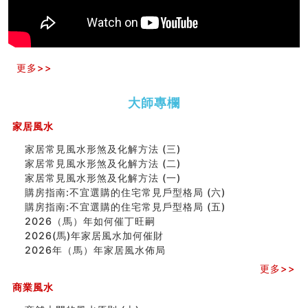
一篇文章解答八字命理所有困惑
汽车风水
姓名字义玄机藏凶吉
玄空本义(十)
更多>>
六爻占卜预测考试结果
四墓库真诠
套房風水怎麼看？ 租屋風水禁忌有哪些？搬家禁忌要注
大師專欄
意！
家居風水
精选1500个五行属金的字
玄空本义(九)
家居常見風水形煞及化解方法 (三)
八字十神与坐基关系详解
家居常見風水形煞及化解方法 (二)
精选1000个五行属土的字
家居常見風水形煞及化解方法 (一)
人的面相看财运
購房指南:不宜選購的住宅常見戶型格局 (六)
玄空本义(八)
購房指南:不宜選購的住宅常見戶型格局 (五)
六爻算卦：测腹中胎儿是男是女
2026（馬）年如何催丁旺嗣
中國改革開放總設計師鄧小平命造 (名人八字淺析八）
2026(馬)年家居風水加何催財
测字（实例解释）
2026年（馬）年家居風水佈局
精选1000个五行属火的字
更多>>
玄空本义(七)
刘燮鈞讲人相 手纹与命运(二)
商業風水
商铺如何摆放物品催财招财