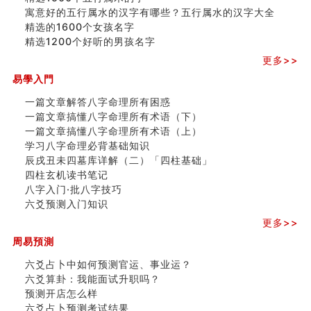
寓意好的五行属水的汉字有哪些？五行属水的汉字大全
精选的1600个女孩名字
精选1200个好听的男孩名字
更多>>
易學入門
一篇文章解答八字命理所有困惑
一篇文章搞懂八字命理所有术语（下）
一篇文章搞懂八字命理所有术语（上）
学习八字命理必背基础知识
辰戌丑未四墓库详解（二）「四柱基础」
四柱玄机读书笔记
八字入门·批八字技巧
六爻预测入门知识
更多>>
周易預測
六爻占卜中如何预测官运、事业运？
六爻算卦：我能面试升职吗？
预测开店怎么样
六爻占卜预测考试结果