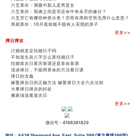
六爻算卦：测腹中胎儿是男是女
六爻算卦：我俩之间是否还命中有未尽的缘分？
六爻空亡有哪些种类分类？空而有用和空而无用什么意思？
周易算卦：10月底前能不能有人买我的房子
更多>>
擇日擇吉
订婚就是定结婚日子吗
不知道生辰八字怎么算结婚日子
结婚算吉日黄历靠谱还是算命靠谱
浅谈择日，不能用算命的方法看日课
擇日的含義
嫁娶择吉日的正确方法 嫁娶择日大全六步法则
大事择日择吉的好处
搬家须选黄道吉日
更多>>
微信号：4168381829
地址：4438 Sheppard Ave. East, Suite 399 (東方廣場399室),