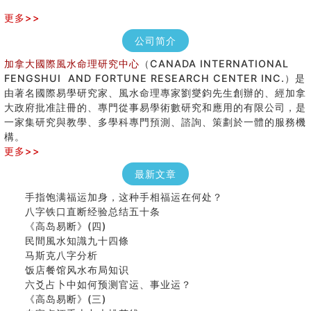
更多>>
公司简介
加拿大國際風水命理研究中心
（CANADA INTERNATIONAL
FENGSHUI AND FORTUNE RESEARCH CENTER INC.）是
由著名國際易學研究家、風水命理專家劉燮鈞先生創辦的、經加拿
大政府批准註冊的、專門從事易學術數研究和應用的有限公司，是
一家集研究與教學、多學科專門預測、諮詢、策劃於一體的服務機
構。
更多>>
最新文章
手指饱满福运加身，这种手相福运在何处？
八字铁口直断经验总结五十条
《高岛易断》(四)
民間風水知識九十四條
马斯克八字分析
饭店餐馆风水布局知识
六爻占卜中如何预测官运、事业运？
《高岛易断》(三)