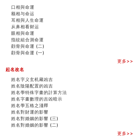
命理解说：想请问什么时候能够遇到姻缘结婚？
口相與命運
商舖選址的風水講究 (下)
额相与命运
吉凶神跳上大运时的断法【四柱技巧】
耳相與人生命運
家居常見風水形煞及化解方法 (一)
从鼻相看财运
刘燮鈞讲人相 手纹与命运(一)
眼相與命運
玄空本义 (二)
指紋組合測命運
大門風水五大禁忌！大門風水擺設？門中門風水解方？
顴骨與命運 (二)
出现这几种面相桃花泛
顴骨與命運 (一)
寓意好的五行属水的汉字有哪些？五行属水的汉字大全
玄空本义 (一)
更多>>
＂天下第一关＂的由来
起名改名
无名指长的人有艺术天赋？手指长短能看出什么？
六爻測住宅風水 (三)
姓名字义玄机藏凶吉
別再一知半解！正解住宅風水十大禁忌
姓名陰陽配置的凶吉
《盲派命理》 ( 十六）
姓名學特殊字畫的計算方法
姓名學特殊字畫的計算方法
姓名字畫數理的吉凶暗示
風水辟邪大全
姓名學五格之淺釋
八字天干合化详解
姓名對財運的影響
姓名對婚姻的影響 (三)
姓名對婚姻的影響 (二)
更多>>