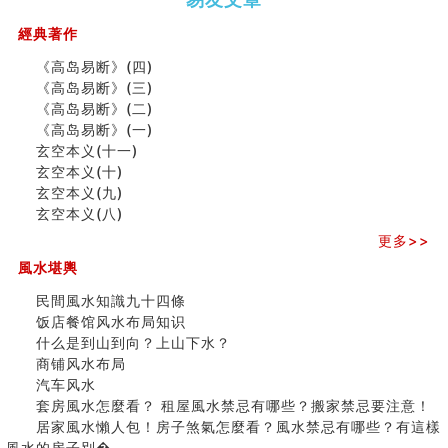
（下）
（上）
年
马)年
（马）
何
經典著作
年如
人“犯
《高岛易断》(四)
何“化
太
《高岛易断》(三)
太岁”
岁”？
《高岛易断》(二)
《高岛易断》(一)
玄空本义(十一)
二0
二0
二○
二○
家
玄空本义(十)
二
二
二
二
居
九
玄空本义(九)
六
六
六
六
常
运
玄空本义(八)
(马)
(马)
(马)
(马)
見
二
年
年
年
年
風
⼗
更多>>
十
十
十
十
水
四
風水堪輿
二
二
二
二
形
山
生
生
生
生
煞
飞
民間風水知識九十四條
肖
肖
肖
肖
及
星
饭店餐馆风水布局知识
运
运
运
运
化
宅
什么是到山到向？上山下水？
程
程
程
程
解
局
商铺风水布局
(兔
(鼠
(鸡
(马
方
浅
汽车风水
龙
牛
狗
羊
法
析
套房風水怎麼看？ 租屋風水禁忌有哪些？搬家禁忌要注意！
蛇)
虎)
猪)
猴)
(一)
(
居家風水懶人包！房子煞氣怎麼看？風水禁忌有哪些？有這樣
之
風水的房子別�