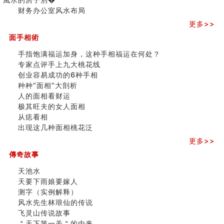
三)
财务办公室风水布局
更多>>
面手相術
手指饱满福运加身，这种手相福运在何处？
专家点评手上九大桃花线
创业容易成功的6种手相
种种“面相”大剖析
人的面相看财运
极其旺夫的女人面相
从痣看相
出现这几种面相桃花泛
更多>>
傳奇故事
天池水
天要下雨娘要嫁人
测字（实例解释）
风水先生林琅仙的传说
飞灵山传说故事
＂天下第一关＂的由来