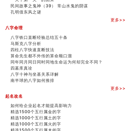
民间故事之鬼神（39） 常山水鬼的阴谋
孔明借东风之谜
更多>>
八字命理
八字铁口直断经验总结五十条
马斯克八字分析
四柱八字快速直断技法
算命先生都不外传的算命顺口溜
同年同月同日同时同地生命运为何却完全不同？
四墓库真诠
八字十神与坐基关系详解
南半球的八字如何推排
更多>>
起名改名
如何给企业起名才能提高影响力
精选1500个五行属金的字
精选1000个五行属土的字
精选1000个五行属火的字
精选1500个五行属木的字