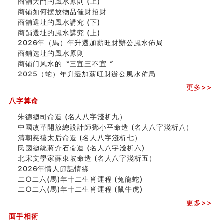
商舖大門的風水原則 (上)
极其旺夫的女人面相
商铺如何摆放物品催财招财
家居常見風水形煞及化解方法 (二)
商舖選址的風水講究 (下)
居家風水懶人包！房子煞氣怎麼看？風水禁忌有哪些？有
商舖選址的風水講究 (上)
這樣風水的房子別�
2026年（馬）年升遷加薪旺財辦公風水佈局
南半球的八字如何推排
商鋪选址的風水原则
玄空本义(六)
商铺门风水的〝三宜三不宜〞
额相与命运
2025（蛇）年升遷加薪旺財辦公風水佈局
风水先生林琅仙的传说
更多>>
从痣看相
姓名陰陽配置的凶吉
八字算命
六爻測住宅風水 (四)
朱德總司命造 (名⼈⼋字淺析九）
玄空本义 (五)
中國改革開放總設計師鄧小平命造 (名人八字淺析八）
财务办公室风水布局
清朝慈禧太后命造 (名人八字淺析七）
精选1500个五行属木的字
民國總統蔣介石命造 (名人八字淺析六)
玄空本义 (四)
北宋文學家蘇東坡命造 (名人八字淺析五）
八字算命：女命八字里日坐伤官克夫？
2026年情人節話情緣
六爻算卦：我俩之间是否还命中有未尽的缘分？
二○二六(馬)年十二生肖運程 (兔龍蛇)
订婚就是定结婚日子吗
二○二六(馬)年十二生肖運程 (鼠牛虎)
清朝慈禧太后命造 (名人八字淺析七）
玄空本义 (三)
更多>>
飞灵山传说故事
面手相術