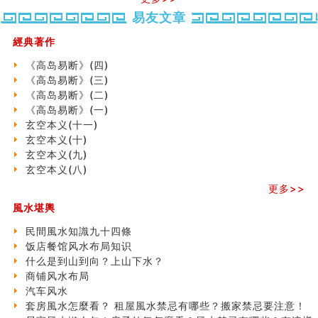
汽车风水
易友文章
姓名字义玄机藏凶吉
玄空本义(十)
經典著作
六爻占卜预测考试结果
《高岛易断》(四)
四墓库真诠
《高岛易断》(三)
套房風水怎麼看？ 租屋風水禁忌有哪些？搬家禁忌要注
《高岛易断》(二)
意！
《高岛易断》(一)
精选1500个五行属金的字
玄空本义(十一)
玄空本义(九)
玄空本义(十)
八字十神与坐基关系详解
玄空本义(九)
精选1000个五行属土的字
玄空本义(八)
人的面相看财运
玄空本义(八)
更多>>
六爻算卦：测腹中胎儿是男是女
風水堪輿
中國改革開放總設計師鄧小平命造 (名人八字淺析八）
民間風水知識九十四條
测字（实例解释）
饭店餐馆风水布局知识
精选1000个五行属火的字
什么是到山到向？上山下水？
玄空本义(七)
商铺风水布局
刘燮鈞讲人相 手纹与命运(二)
汽车风水
商铺如何摆放物品催财招财
套房風水怎麼看？ 租屋風水禁忌有哪些？搬家禁忌要注意！
极其旺夫的女人面相