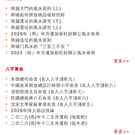
额相与命运
商舖大門的風水原則 (上)
风水先生林琅仙的传说
商铺如何摆放物品催财招财
从痣看相
商舖選址的風水講究 (下)
姓名陰陽配置的凶吉
商舖選址的風水講究 (上)
六爻測住宅風水 (四)
2026年（馬）年升遷加薪旺財辦公風水佈局
玄空本义 (五)
商鋪选址的風水原则
财务办公室风水布局
商铺门风水的〝三宜三不宜〞
精选1500个五行属木的字
2025（蛇）年升遷加薪旺財辦公風水佈局
玄空本义 (四)
八字算命：女命八字里日坐伤官克夫？
更多>>
六爻算卦：我俩之间是否还命中有未尽的缘分？
八字算命
订婚就是定结婚日子吗
朱德總司命造 (名⼈⼋字淺析九）
清朝慈禧太后命造 (名人八字淺析七）
中國改革開放總設計師鄧小平命造 (名人八字淺析八）
玄空本义 (三)
清朝慈禧太后命造 (名人八字淺析七）
飞灵山传说故事
民國總統蔣介石命造 (名人八字淺析六)
命理解说：想请问什么时候能够遇到姻缘结婚？
北宋文學家蘇東坡命造 (名人八字淺析五）
商舖選址的風水講究 (下)
2026年情人節話情緣
吉凶神跳上大运时的断法【四柱技巧】
二○二六(馬)年十二生肖運程 (兔龍蛇)
家居常見風水形煞及化解方法 (一)
二○二六(馬)年十二生肖運程 (鼠牛虎)
刘燮鈞讲人相 手纹与命运(一)
玄空本义 (二)
更多>>