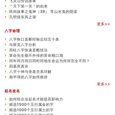
飞灵山传说故事
吉凶神跳上大运时的断法【四柱技巧】
＂天下第一关＂的由来
家居常見風水形煞及化解方法 (一)
民间故事之鬼神（39） 常山水鬼的阴谋
刘燮鈞讲人相 手纹与命运(一)
孔明借东风之谜
玄空本义 (二)
更多>>
大門風水五大禁忌！大門風水擺設？門中門風水解方？
八字命理
出现这几种面相桃花泛
寓意好的五行属水的汉字有哪些？五行属水的汉字大全
八字铁口直断经验总结五十条
玄空本义 (一)
马斯克八字分析
＂天下第一关＂的由来
四柱八字快速直断技法
无名指长的人有艺术天赋？手指长短能看出什么？
算命先生都不外传的算命顺口溜
六爻測住宅風水 (三)
同年同月同日同时同地生命运为何却完全不同？
別再一知半解！正解住宅風水十大禁忌
四墓库真诠
《盲派命理》 ( 十六）
八字十神与坐基关系详解
姓名學特殊字畫的計算方法
南半球的八字如何推排
風水辟邪大全
更多>>
八字天干合化详解
起名改名
如何给企业起名才能提高影响力
精选1500个五行属金的字
精选1000个五行属土的字