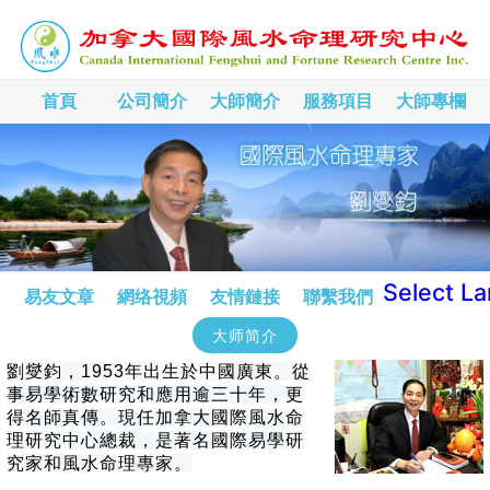
首頁
公司簡介
大師簡介
服務項目
大師專欄
Select L
易友文章
網络視頻
友情鏈接
聯繫我們
大师简介
劉燮鈞，1953年出生於中國廣東。從
事易學術數研究和應用逾三十年，更
得名師真傳。現任加拿大國際風水命
理研究中心總裁，是著名國際易學研
究家和風水命理專家。