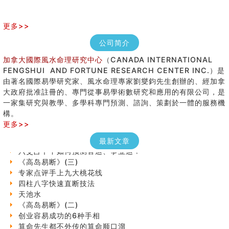
更多>>
公司简介
加拿大國際風水命理研究中心
（CANADA INTERNATIONAL
FENGSHUI AND FORTUNE RESEARCH CENTER INC.）是
由著名國際易學研究家、風水命理專家劉燮鈞先生創辦的、經加拿
手指饱满福运加身，这种手相福运在何处？
大政府批准註冊的、專門從事易學術數研究和應用的有限公司，是
八字铁口直断经验总结五十条
一家集研究與教學、多學科專門預測、諮詢、策劃於一體的服務機
《高岛易断》(四)
構。
民間風水知識九十四條
更多>>
马斯克八字分析
饭店餐馆风水布局知识
最新文章
六爻占卜中如何预测官运、事业运？
《高岛易断》(三)
专家点评手上九大桃花线
四柱八字快速直断技法
天池水
《高岛易断》(二)
创业容易成功的6种手相
算命先生都不外传的算命顺口溜