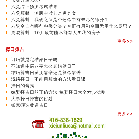
六爻占卜预测考试结果
六爻算卦：测腹中胎儿是男是女
六爻算卦：我俩之间是否还命中有未尽的缘分？
六爻空亡有哪些种类分类？空而有用和空而无用什么意思？
周易算卦：10月底前能不能有人买我的房子
更多>>
擇日擇吉
订婚就是定结婚日子吗
不知道生辰八字怎么算结婚日子
结婚算吉日黄历靠谱还是算命靠谱
浅谈择日，不能用算命的方法看日课
擇日的含義
嫁娶择吉日的正确方法 嫁娶择日大全六步法则
大事择日择吉的好处
搬家须选黄道吉日
更多>>