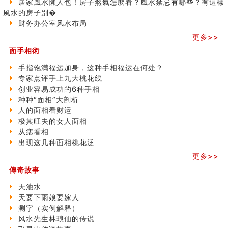
居家風水懶人包！房子煞氣怎麼看？風水禁忌有哪些？有這樣
家居常見風水形煞及化解方法 (二)
風水的房子別�
居家風水懶人包！房子煞氣怎麼看？風水禁忌有哪些？有
财务办公室风水布局
這樣風水的房子別�
南半球的八字如何推排
更多>>
玄空本义(六)
面手相術
额相与命运
风水先生林琅仙的传说
手指饱满福运加身，这种手相福运在何处？
从痣看相
专家点评手上九大桃花线
姓名陰陽配置的凶吉
创业容易成功的6种手相
六爻測住宅風水 (四)
种种“面相”大剖析
玄空本义 (五)
人的面相看财运
财务办公室风水布局
极其旺夫的女人面相
精选1500个五行属木的字
从痣看相
玄空本义 (四)
出现这几种面相桃花泛
八字算命：女命八字里日坐伤官克夫？
更多>>
六爻算卦：我俩之间是否还命中有未尽的缘分？
傳奇故事
订婚就是定结婚日子吗
清朝慈禧太后命造 (名人八字淺析七）
天池水
玄空本义 (三)
天要下雨娘要嫁人
飞灵山传说故事
测字（实例解释）
命理解说：想请问什么时候能够遇到姻缘结婚？
风水先生林琅仙的传说
商舖選址的風水講究 (下)