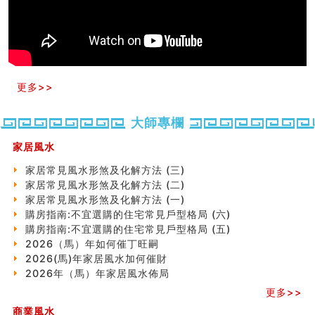
套房風水怎麼看？ 租屋風水禁忌有哪些？搬家禁忌要注
意！
精选1500个五行属金的字
玄空本义(九)
八字十神与坐基关系详解
更多>>
精选1000个五行属土的字
人的面相看财运
玄空本义(八)
大師專欄
六爻算卦：测腹中胎儿是男是女
中國改革開放總設計師鄧小平命造 (名人八字淺析八）
家居風水
测字（实例解释）
家居常見風水形煞及化解方法 (三)
精选1000个五行属火的字
家居常見風水形煞及化解方法 (二)
玄空本义(七)
家居常見風水形煞及化解方法 (一)
刘燮鈞讲人相 手纹与命运(二)
購房指南:不宜選購的住宅常見戶型格局 (六)
商铺如何摆放物品催财招财
購房指南:不宜選購的住宅常見戶型格局 (五)
极其旺夫的女人面相
2026（馬）年如何催丁旺嗣
家居常見風水形煞及化解方法 (二)
2026(馬)年家居風水加何催財
居家風水懶人包！房子煞氣怎麼看？風水禁忌有哪些？有
2026年（馬）年家居風水佈局
這樣風水的房子別�
更多>>
南半球的八字如何推排
玄空本义(六)
商業風水