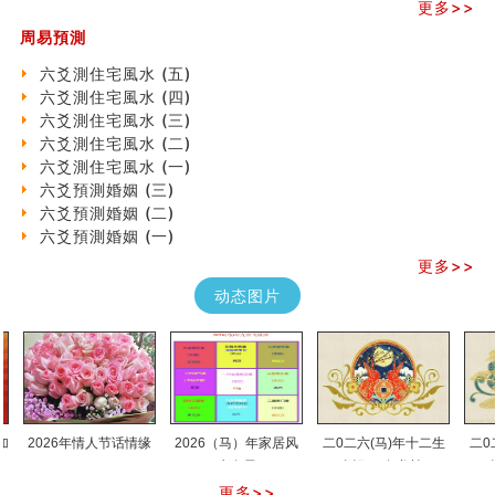
更多>>
天池水
周易預測
《高岛易断》(二)
创业容易成功的6种手相
六爻測住宅風水 (五)
算命先生都不外传的算命顺口溜
六爻測住宅風水 (四)
什么是到山到向？上山下水？
六爻測住宅風水 (三)
六爻算卦：我能面试升职吗？
六爻測住宅風水 (二)
《高岛易断》(一)
六爻測住宅風水 (一)
朱德總司命造 (名⼈⼋字淺析九）
六爻預測婚姻 (三)
刘燮鈞讲人相 手相论财运
六爻預測婚姻 (二)
如何给企业起名才能提高影响力
六爻預測婚姻 (一)
商铺风水布局
更多>>
种种“面相”大剖析
动态图片
同年同月同日同时同地生命运为何却完全不同？
商舖大門的風水原則 (上)
玄空本义(十一)
家居常見風水形煞及化解方法 (三)
天要下雨娘要嫁人
预测开店怎么样
口相與命運
2026年情人节话情缘
2026（马）年家居风
二0二六(马)年十二生
二0二六(
六爻測住宅風水 (五)
水布局
肖运程(兔龙蛇)
肖运程
一篇文章解答八字命理所有困惑
更多>>