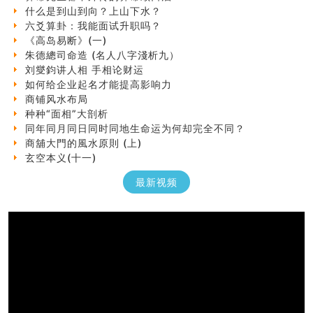
什么是到山到向？上山下水？
六爻算卦：我能面试升职吗？
《高岛易断》(一)
朱德總司命造 (名⼈⼋字淺析九）
刘燮鈞讲人相 手相论财运
如何给企业起名才能提高影响力
商铺风水布局
种种“面相”大剖析
同年同月同日同时同地生命运为何却完全不同？
商舖大門的風水原則 (上)
玄空本义(十一)
家居常見風水形煞及化解方法 (三)
天要下雨娘要嫁人
最新视频
预测开店怎么样
口相與命運
六爻測住宅風水 (五)
一篇文章解答八字命理所有困惑
汽车风水
姓名字义玄机藏凶吉
玄空本义(十)
六爻占卜预测考试结果
四墓库真诠