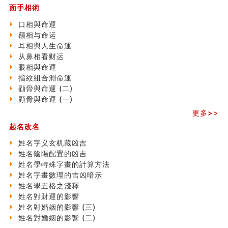
大門風水五大禁忌！大門風水擺設？門中門風水解方？
面手相術
出现这几种面相桃花泛
寓意好的五行属水的汉字有哪些？五行属水的汉字大全
口相與命運
玄空本义 (一)
额相与命运
＂天下第一关＂的由来
耳相與人生命運
无名指长的人有艺术天赋？手指长短能看出什么？
从鼻相看财运
六爻測住宅風水 (三)
眼相與命運
別再一知半解！正解住宅風水十大禁忌
指紋組合測命運
《盲派命理》 ( 十六）
顴骨與命運 (二)
姓名學特殊字畫的計算方法
顴骨與命運 (一)
風水辟邪大全
更多>>
八字天干合化详解
起名改名
手指饱满福运加身，这种手相福运在何处？
八字铁口直断经验总结五十条
姓名字义玄机藏凶吉
《高岛易断》(四)
姓名陰陽配置的凶吉
民間風水知識九十四條
姓名學特殊字畫的計算方法
马斯克八字分析
姓名字畫數理的吉凶暗示
饭店餐馆风水布局知识
姓名學五格之淺釋
六爻占卜中如何预测官运、事业运？
姓名對財運的影響
《高岛易断》(三)
姓名對婚姻的影響 (三)
专家点评手上九大桃花线
姓名對婚姻的影響 (二)
四柱八字快速直断技法