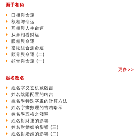
家居常見風水形煞及化解方法 (一)
面手相術
刘燮鈞讲人相 手纹与命运(一)
玄空本义 (二)
口相與命運
大門風水五大禁忌！大門風水擺設？門中門風水解方？
额相与命运
出现这几种面相桃花泛
耳相與人生命運
寓意好的五行属水的汉字有哪些？五行属水的汉字大全
从鼻相看财运
玄空本义 (一)
眼相與命運
＂天下第一关＂的由来
指紋組合測命運
无名指长的人有艺术天赋？手指长短能看出什么？
顴骨與命運 (二)
六爻測住宅風水 (三)
顴骨與命運 (一)
別再一知半解！正解住宅風水十大禁忌
更多>>
《盲派命理》 ( 十六）
起名改名
姓名學特殊字畫的計算方法
風水辟邪大全
姓名字义玄机藏凶吉
七夕节 我国唯一一个以女性为主角传统节日
姓名陰陽配置的凶吉
手指饱满福运加身，这种手相福运在何处？
姓名學特殊字畫的計算方法
八字铁口直断经验总结五十条
姓名字畫數理的吉凶暗示
《高岛易断》(四)
姓名學五格之淺釋
民間風水知識九十四條
姓名對財運的影響
马斯克八字分析
姓名對婚姻的影響 (三)
饭店餐馆风水布局知识
姓名對婚姻的影響 (二)
六爻占卜中如何预测官运、事业运？