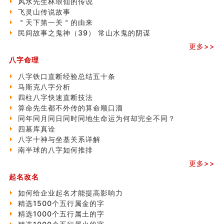
风水先生林琅仙的传说
飞灵山传说故事
飞灵山传说故事
命理解说：想请问什么时候能够遇到姻缘结婚？
＂天下第一关＂的由来
商舖選址的風水講究 (下)
民间故事之鬼神（39） 常山水鬼的阴谋
吉凶神跳上大运时的断法【四柱技巧】
更多>>
家居常見風水形煞及化解方法 (一)
八字命理
刘燮鈞讲人相 手纹与命运(一)
玄空本义 (二)
八字铁口直断经验总结五十条
大門風水五大禁忌！大門風水擺設？門中門風水解方？
马斯克八字分析
出现这几种面相桃花泛
四柱八字快速直断技法
寓意好的五行属水的汉字有哪些？五行属水的汉字大全
算命先生都不外传的算命顺口溜
玄空本义 (一)
同年同月同日同时同地生命运为何却完全不同？
＂天下第一关＂的由来
四墓库真诠
无名指长的人有艺术天赋？手指长短能看出什么？
八字十神与坐基关系详解
六爻測住宅風水 (三)
南半球的八字如何推排
別再一知半解！正解住宅風水十大禁忌
更多>>
《盲派命理》 ( 十六）
姓名學特殊字畫的計算方法
起名改名
風水辟邪大全
如何给企业起名才能提高影响力
精选1500个五行属金的字
精选1000个五行属土的字