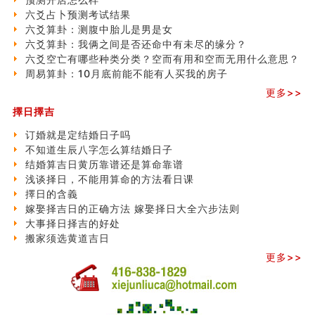
六爻占卜预测考试结果
六爻算卦：测腹中胎儿是男是女
六爻算卦：我俩之间是否还命中有未尽的缘分？
六爻空亡有哪些种类分类？空而有用和空而无用什么意思？
周易算卦：10月底前能不能有人买我的房子
更多>>
擇日擇吉
订婚就是定结婚日子吗
不知道生辰八字怎么算结婚日子
结婚算吉日黄历靠谱还是算命靠谱
浅谈择日，不能用算命的方法看日课
擇日的含義
嫁娶择吉日的正确方法 嫁娶择日大全六步法则
大事择日择吉的好处
搬家须选黄道吉日
更多>>