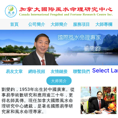
首頁
公司簡介
大師簡介
服務項目
大師專欄
Select L
易友文章
網络視頻
友情鏈接
聯繫我們
大师简介
劉燮鈞，1953年出生於中國廣東。從
事易學術數研究和應用逾三十年，更
得名師真傳。現任加拿大國際風水命
理研究中心總裁，是著名國際易學研
究家和風水命理專家。