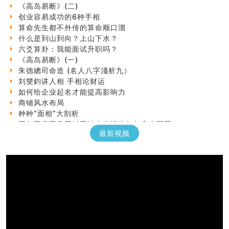
《高岛易断》(二)
创业容易成功的6种手相
算命先生都不外传的算命顺口溜
什么是到山到向？上山下水？
六爻算卦：我能面试升职吗？
《高岛易断》(一)
朱德總司命造 (名⼈⼋字淺析九）
刘燮鈞讲人相 手相论财运
如何给企业起名才能提高影响力
商铺风水布局
种种“面相”大剖析
同年同月同日同时同地生命运为何却完全不同？
商舖大門的風水原則 (上)
最新视频
玄空本义(十一)
家居常見風水形煞及化解方法 (三)
天要下雨娘要嫁人
预测开店怎么样
口相與命運
六爻測住宅風水 (五)
一篇文章解答八字命理所有困惑
汽车风水
姓名字义玄机藏凶吉