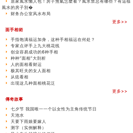
刘燮鈞讲人相 手纹与命运(二)
居家風水懶人包！房子煞氣怎麼看？風水禁忌有哪些？有這樣
之
商铺如何摆放物品催财招财
風水的房子別�
三)
极其旺夫的女人面相
财务办公室风水布局
家居常見風水形煞及化解方法 (二)
更多>>
居家風水懶人包！房子煞氣怎麼看？風水禁忌有哪些？有
面手相術
這樣風水的房子別�
南半球的八字如何推排
手指饱满福运加身，这种手相福运在何处？
玄空本义(六)
专家点评手上九大桃花线
额相与命运
创业容易成功的6种手相
风水先生林琅仙的传说
种种“面相”大剖析
从痣看相
人的面相看财运
姓名陰陽配置的凶吉
极其旺夫的女人面相
六爻測住宅風水 (四)
从痣看相
玄空本义 (五)
出现这几种面相桃花泛
财务办公室风水布局
更多>>
精选1500个五行属木的字
傳奇故事
玄空本义 (四)
八字算命：女命八字里日坐伤官克夫？
七夕节 我国唯一一个以女性为主角传统节日
六爻算卦：我俩之间是否还命中有未尽的缘分？
天池水
订婚就是定结婚日子吗
天要下雨娘要嫁人
清朝慈禧太后命造 (名人八字淺析七）
测字（实例解释）
玄空本义 (三)