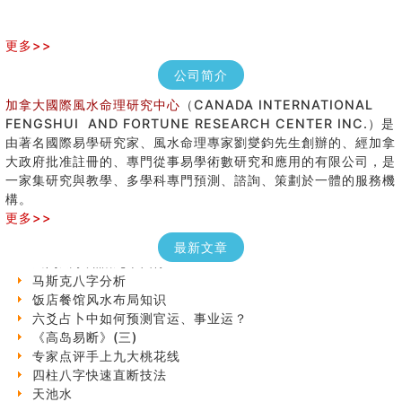
更多>>
公司简介
加拿大國際風水命理研究中心
（CANADA INTERNATIONAL
FENGSHUI AND FORTUNE RESEARCH CENTER INC.）是
由著名國際易學研究家、風水命理專家劉燮鈞先生創辦的、經加拿
大政府批准註冊的、專門從事易學術數研究和應用的有限公司，是
七夕节 我国唯一一个以女性为主角传统节日
一家集研究與教學、多學科專門預測、諮詢、策劃於一體的服務機
手指饱满福运加身，这种手相福运在何处？
構。
八字铁口直断经验总结五十条
更多>>
《高岛易断》(四)
最新文章
民間風水知識九十四條
马斯克八字分析
饭店餐馆风水布局知识
六爻占卜中如何预测官运、事业运？
《高岛易断》(三)
专家点评手上九大桃花线
四柱八字快速直断技法
天池水