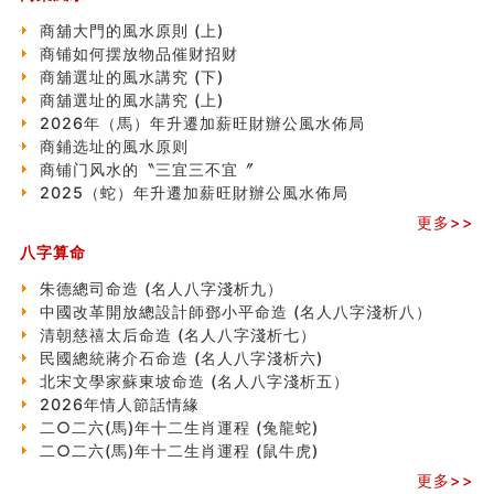
這樣風水的房子別�
商舖大門的風水原則 (上)
南半球的八字如何推排
商铺如何摆放物品催财招财
玄空本义(六)
商舖選址的風水講究 (下)
额相与命运
商舖選址的風水講究 (上)
风水先生林琅仙的传说
2026年（馬）年升遷加薪旺財辦公風水佈局
从痣看相
商鋪选址的風水原则
姓名陰陽配置的凶吉
商铺门风水的〝三宜三不宜〞
六爻測住宅風水 (四)
2025（蛇）年升遷加薪旺財辦公風水佈局
玄空本义 (五)
财务办公室风水布局
更多>>
精选1500个五行属木的字
八字算命
玄空本义 (四)
八字算命：女命八字里日坐伤官克夫？
朱德總司命造 (名⼈⼋字淺析九）
六爻算卦：我俩之间是否还命中有未尽的缘分？
中國改革開放總設計師鄧小平命造 (名人八字淺析八）
订婚就是定结婚日子吗
清朝慈禧太后命造 (名人八字淺析七）
清朝慈禧太后命造 (名人八字淺析七）
民國總統蔣介石命造 (名人八字淺析六)
玄空本义 (三)
北宋文學家蘇東坡命造 (名人八字淺析五）
飞灵山传说故事
2026年情人節話情緣
命理解说：想请问什么时候能够遇到姻缘结婚？
二○二六(馬)年十二生肖運程 (兔龍蛇)
商舖選址的風水講究 (下)
二○二六(馬)年十二生肖運程 (鼠牛虎)
吉凶神跳上大运时的断法【四柱技巧】
更多>>