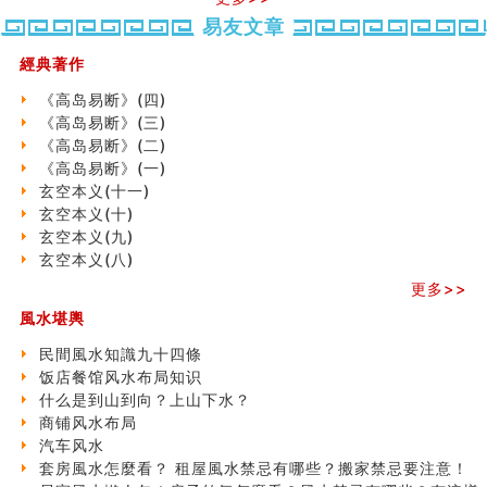
势概述
势概述
2026
2026(
口相與命運
易友文章
（下）
（上）
年
马)年
六爻測住宅風水 (五)
（马）
何
一篇文章解答八字命理所有困惑
經典著作
年如
人“犯
汽车风水
《高岛易断》(四)
何“化
太
姓名字义玄机藏凶吉
《高岛易断》(三)
太岁”
岁”？
玄空本义(十)
《高岛易断》(二)
六爻占卜预测考试结果
《高岛易断》(一)
四墓库真诠
玄空本义(十一)
二0
二0
二○
二○
家
套房風水怎麼看？ 租屋風水禁忌有哪些？搬家禁忌要注
玄空本义(十)
二
二
二
二
居
九
意！
玄空本义(九)
六
六
六
六
常
运
精选1500个五行属金的字
玄空本义(八)
(马)
(马)
(马)
(马)
見
二
玄空本义(九)
年
年
年
年
風
⼗
八字十神与坐基关系详解
更多>>
十
十
十
十
水
四
精选1000个五行属土的字
風水堪輿
二
二
二
二
形
山
人的面相看财运
生
生
生
生
煞
飞
玄空本义(八)
民間風水知識九十四條
肖
肖
肖
肖
及
星
六爻算卦：测腹中胎儿是男是女
饭店餐馆风水布局知识
运
运
运
运
化
宅
中國改革開放總設計師鄧小平命造 (名人八字淺析八）
什么是到山到向？上山下水？
程
程
程
程
解
局
测字（实例解释）
商铺风水布局
(兔
(鼠
(鸡
(马
方
浅
精选1000个五行属火的字
汽车风水
龙
牛
狗
羊
法
析
玄空本义(七)
套房風水怎麼看？ 租屋風水禁忌有哪些？搬家禁忌要注意！
蛇)
虎)
猪)
猴)
(一)
(