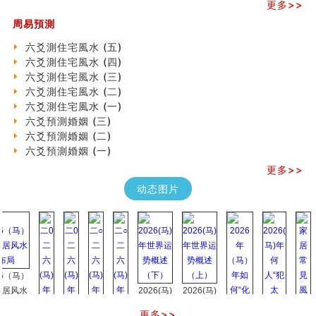
更多>>
《高岛易断》(三)
周易預測
专家点评手上九大桃花线
四柱八字快速直断技法
六爻測住宅風水 (五)
天池水
六爻測住宅風水 (四)
《高岛易断》(二)
六爻測住宅風水 (三)
创业容易成功的6种手相
六爻測住宅風水 (二)
算命先生都不外传的算命顺口溜
六爻測住宅風水 (一)
什么是到山到向？上山下水？
六爻預測婚姻 (三)
六爻算卦：我能面试升职吗？
六爻預測婚姻 (二)
《高岛易断》(一)
六爻預測婚姻 (一)
朱德總司命造 (名⼈⼋字淺析九）
更多>>
刘燮鈞讲人相 手相论财运
如何给企业起名才能提高影响力
动态图片
商铺风水布局
种种“面相”大剖析
同年同月同日同时同地生命运为何却完全不同？
商舖大門的風水原則 (上)
玄空本义(十一)
马）
家居常見風水形煞及化解方法 (三)
水
2026(马)
2026(马)
天要下雨娘要嫁人
年世界运
年世界运
预测开店怎么样
更多>>