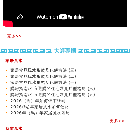
玄空本义(十)
六爻占卜预测考试结果
四墓库真诠
套房風水怎麼看？ 租屋風水禁忌有哪些？搬家禁忌要注
意！
精选1500个五行属金的字
更多>>
玄空本义(九)
八字十神与坐基关系详解
大師專欄
精选1000个五行属土的字
人的面相看财运
家居風水
玄空本义(八)
家居常見風水形煞及化解方法 (三)
六爻算卦：测腹中胎儿是男是女
家居常見風水形煞及化解方法 (二)
中國改革開放總設計師鄧小平命造 (名人八字淺析八）
家居常見風水形煞及化解方法 (一)
测字（实例解释）
購房指南:不宜選購的住宅常見戶型格局 (六)
精选1000个五行属火的字
購房指南:不宜選購的住宅常見戶型格局 (五)
玄空本义(七)
2026（馬）年如何催丁旺嗣
刘燮鈞讲人相 手纹与命运(二)
2026(馬)年家居風水加何催財
商铺如何摆放物品催财招财
2026年（馬）年家居風水佈局
极其旺夫的女人面相
家居常見風水形煞及化解方法 (二)
更多>>
居家風水懶人包！房子煞氣怎麼看？風水禁忌有哪些？有
商業風水