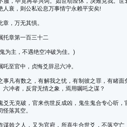
不服，毕竟再举兴词。如世动应休，决难克我。世
绝人衰，则公私讼息万事情宁永赖平安矣!
此章，万无其惧。
嘱托章第一百三十二
官鬼为主，不遇绝空冲破为佳。)
嘱吒至官中，贞悔爻辞忌六冲。
之事凡有数之，有解我之忧，有制彼之罪，有睹面
。六冲者，反背无情之象，焉用嘱吒之谋？
鬼爻无克破，官来伤世反成凶，鬼生鬼合专心听，
切怪落其空。
作谋斡之人，又为官府，所喜生合世爻，不落空亡