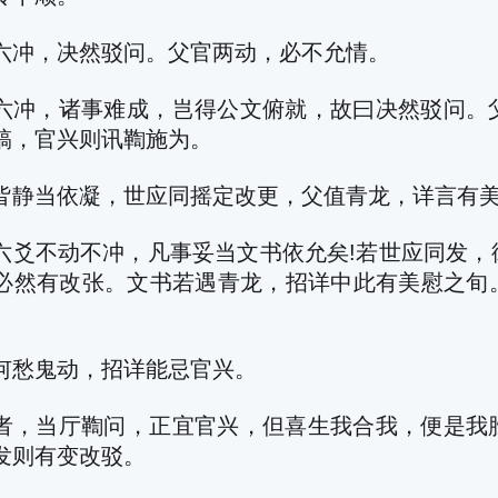
六冲，决然驳问。父官两动，必不允情。
六冲，诸事难成，岂得公文俯就，故曰决然驳问。
稿，官兴则讯鞫施为。
皆静当依凝，世应同摇定改更，父值青龙，详言有
六爻不动不冲，凡事妥当文书依允矣!若世应同发，
必然有改张。文书若遇青龙，招详中此有美慰之旬
何愁鬼动，招详能忌官兴。
者，当厅鞫问，正宜官兴，但喜生我合我，便是我
发则有变改驳。