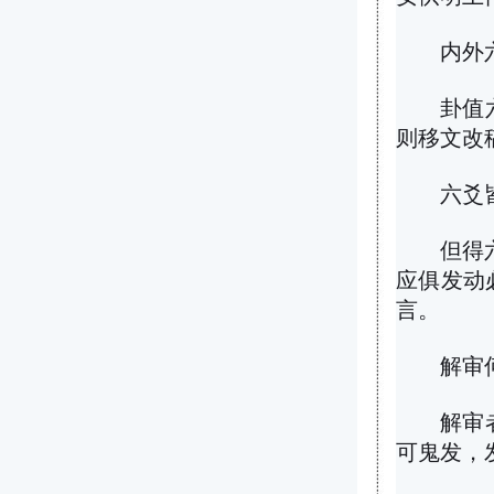
内外
卦值
则移文改
六爻
但得
应俱发动
言。
解审
解审
可鬼发，