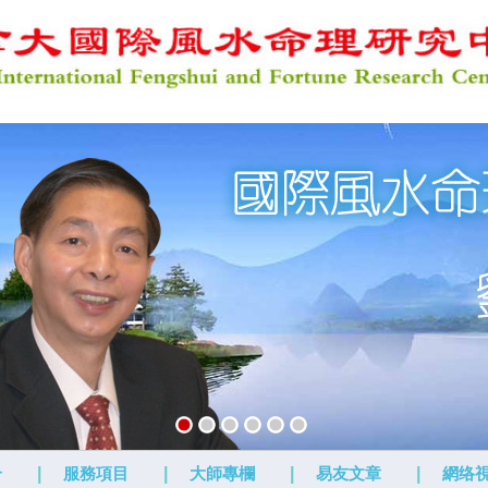
介
|
服務項目
|
大師專欄
|
易友文章
|
網络