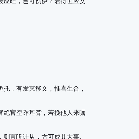
衰应旺，岂可伤伊？若得世应父
免托，有发柬移文，惟喜生合，
官绝官空诈耳聋，若挽他人来嘱
，则言听计从，方可成其大事。