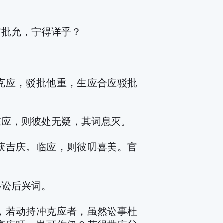
官批允，宁得详乎？
克应，驳批他重，生应合应驳批
在应，则彼处无疑，其词息灭。
获吉庆。临应，则彼叨喜美。官
心讼后兴词。
，若动持冲克应者，虽然讼事杜