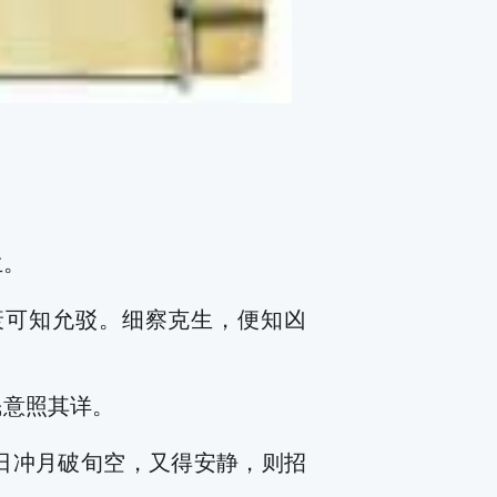
生。
衰可知允驳。细察克生，便知凶
民意照其详。
日冲月破旬空，又得安静，则招