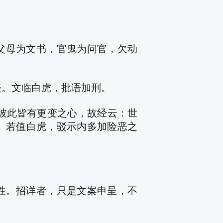
父母为文书，官鬼为问官，欠动
美。文临白虎，批语加刑。
彼此皆有更变之心，故经云：世
。若值白虎，驳示内多加险恶之
胜。招详者，只是文案申呈，不