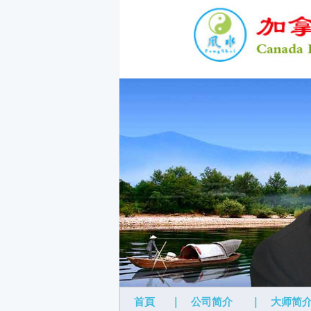
首頁
|
公司简介
|
大师简