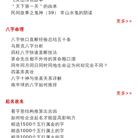
＂天下第一关＂的由来
民间故事之鬼神（39） 常山水鬼的阴谋
更多>>
八字命理
八字铁口直断经验总结五十条
马斯克八字分析
四柱八字快速直断技法
算命先生都不外传的算命顺口溜
同年同月同日同时同地生命运为何却完全不同？
四墓库真诠
八字十神与坐基关系详解
南半球的八字如何推排
更多>>
起名改名
看字形结构推算出吉凶
如何给企业起名才能提高影响力
精选1500个五行属金的字
精选1000个五行属土的字
精选1000个五行属火的字