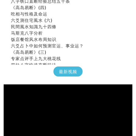
八字铁口直断经验总结五十条
《高岛易断》(四)
吃相与性格及命运
六爻測住宅風水 (六)
民間風水知識九十四條
马斯克八字分析
饭店餐馆风水布局知识
六爻占卜中如何预测官运、事业运？
《高岛易断》(三)
专家点评手上九大桃花线
四柱八字快速直断技法
天池水
最新视频
《高岛易断》(二)
创业容易成功的6种手相
算命先生都不外传的算命顺口溜
什么是到山到向？上山下水？
六爻算卦：我能面试升职吗？
《高岛易断》(一)
朱德總司命造 (名⼈⼋字淺析九）
刘燮鈞讲人相 手相论财运
如何给企业起名才能提高影响力
商铺风水布局