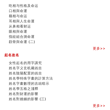
财务办公室风水布局
吃相与性格及命运
精选1500个五行属木的字
口相與命運
玄空本义 (四)
额相与命运
八字算命：女命八字里日坐伤官克夫？
耳相與人生命運
六爻算卦：我俩之间是否还命中有未尽的缘分？
从鼻相看财运
订婚就是定结婚日子吗
眼相與命運
清朝慈禧太后命造 (名人八字淺析七）
指紋組合測命運
玄空本义 (三)
顴骨與命運 (二)
飞灵山传说故事
命理解说：想请问什么时候能够遇到姻缘结婚？
更多>>
商舖選址的風水講究 (下)
起名改名
吉凶神跳上大运时的断法【四柱技巧】
家居常見風水形煞及化解方法 (一)
女性起名的用字講究
刘燮鈞讲人相 手纹与命运(一)
姓名字义玄机藏凶吉
玄空本义 (二)
姓名陰陽配置的凶吉
大門風水五大禁忌！大門風水擺設？門中門風水解方？
姓名學特殊字畫的計算方法
出现这几种面相桃花泛
姓名字畫數理的吉凶暗示
寓意好的五行属水的汉字有哪些？五行属水的汉字大全
姓名學五格之淺釋
姓名對財運的影響
姓名對婚姻的影響 (三)
更多>>