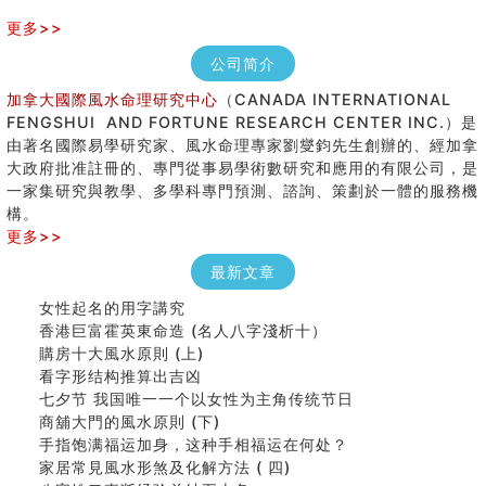
更多>>
公司简介
加拿大國際風水命理研究中心
（CANADA INTERNATIONAL
FENGSHUI AND FORTUNE RESEARCH CENTER INC.）是
由著名國際易學研究家、風水命理專家劉燮鈞先生創辦的、經加拿
大政府批准註冊的、專門從事易學術數研究和應用的有限公司，是
一家集研究與教學、多學科專門預測、諮詢、策劃於一體的服務機
構。
更多>>
最新文章
女性起名的用字講究
香港巨富霍英東命造 (名人八字淺析十）
購房十大風水原則 (上)
看字形结构推算出吉凶
七夕节 我国唯一一个以女性为主角传统节日
商舖大門的風水原則 (下)
手指饱满福运加身，这种手相福运在何处？
家居常見風水形煞及化解方法 ( 四)