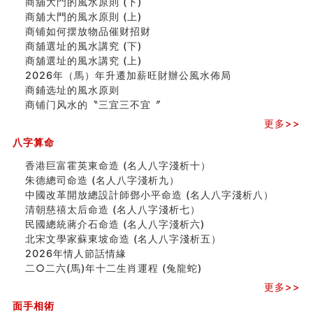
商舖大門的風水原則 (下)
人的面相看财运
商舖大門的風水原則 (上)
玄空本义(八)
商铺如何摆放物品催财招财
六爻算卦：测腹中胎儿是男是女
商舖選址的風水講究 (下)
中國改革開放總設計師鄧小平命造 (名人八字淺析八）
商舖選址的風水講究 (上)
测字（实例解释）
2026年（馬）年升遷加薪旺財辦公風水佈局
精选1000个五行属火的字
商鋪选址的風水原则
玄空本义(七)
商铺门风水的〝三宜三不宜〞
刘燮鈞讲人相 手纹与命运(二)
更多>>
商铺如何摆放物品催财招财
极其旺夫的女人面相
八字算命
家居常見風水形煞及化解方法 (二)
香港巨富霍英東命造 (名人八字淺析十）
居家風水懶人包！房子煞氣怎麼看？風水禁忌有哪些？有
朱德總司命造 (名⼈⼋字淺析九）
這樣風水的房子別�
中國改革開放總設計師鄧小平命造 (名人八字淺析八）
南半球的八字如何推排
清朝慈禧太后命造 (名人八字淺析七）
玄空本义(六)
民國總統蔣介石命造 (名人八字淺析六)
额相与命运
北宋文學家蘇東坡命造 (名人八字淺析五）
风水先生林琅仙的传说
2026年情人節話情緣
从痣看相
二○二六(馬)年十二生肖運程 (兔龍蛇)
姓名陰陽配置的凶吉
六爻測住宅風水 (四)
更多>>
玄空本义 (五)
面手相術