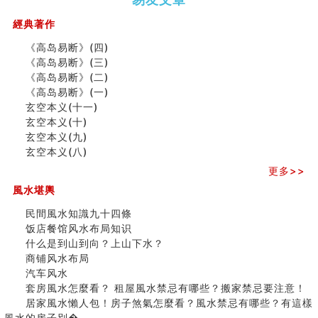
（下）
（上）
年
马)年
（马）
何
經典著作
年如
人“犯
《高岛易断》(四)
何“化
太
《高岛易断》(三)
太岁”
岁”？
《高岛易断》(二)
《高岛易断》(一)
玄空本义(十一)
二0
二0
二○
二○
家
玄空本义(十)
二
二
二
二
居
九
玄空本义(九)
六
六
六
六
常
运
玄空本义(八)
(马)
(马)
(马)
(马)
見
二
年
年
年
年
風
⼗
更多>>
十
十
十
十
水
四
風水堪輿
二
二
二
二
形
山
生
生
生
生
煞
飞
民間風水知識九十四條
肖
肖
肖
肖
及
星
饭店餐馆风水布局知识
运
运
运
运
化
宅
什么是到山到向？上山下水？
程
程
程
程
解
局
商铺风水布局
(兔
(鼠
(鸡
(马
方
浅
汽车风水
龙
牛
狗
羊
法
析
套房風水怎麼看？ 租屋風水禁忌有哪些？搬家禁忌要注意！
蛇)
虎)
猪)
猴)
(一)
(
居家風水懶人包！房子煞氣怎麼看？風水禁忌有哪些？有這樣
之
風水的房子別�