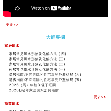
种种“面相”大剖析
同年同月同日同时同地生命运为何却完全不同？
商舖大門的風水原則 (上)
玄空本义(十一)
更多>>
家居常見風水形煞及化解方法 (三)
天要下雨娘要嫁人
预测开店怎么样
大師專欄
口相與命運
家居風水
六爻測住宅風水 (五)
一篇文章解答八字命理所有困惑
家居常見風水形煞及化解方法 ( 四)
汽车风水
家居常見風水形煞及化解方法 (三)
姓名字义玄机藏凶吉
家居常見風水形煞及化解方法 (二)
玄空本义(十)
家居常見風水形煞及化解方法 (一)
六爻占卜预测考试结果
購房指南:不宜選購的住宅常見戶型格局 (六)
四墓库真诠
購房指南:不宜選購的住宅常見戶型格局 (五)
套房風水怎麼看？ 租屋風水禁忌有哪些？搬家禁忌要注
2026（馬）年如何催丁旺嗣
意！
2026(馬)年家居風水加何催財
精选1500个五行属金的字
更多>>
玄空本义(九)
八字十神与坐基关系详解
商業風水
精选1000个五行属土的字