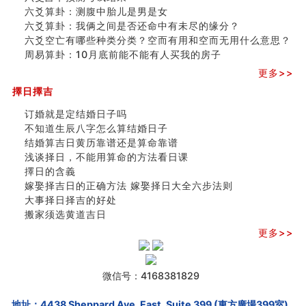
六爻算卦：测腹中胎儿是男是女
六爻算卦：我俩之间是否还命中有未尽的缘分？
六爻空亡有哪些种类分类？空而有用和空而无用什么意思？
周易算卦：10月底前能不能有人买我的房子
更多>>
擇日擇吉
订婚就是定结婚日子吗
不知道生辰八字怎么算结婚日子
结婚算吉日黄历靠谱还是算命靠谱
浅谈择日，不能用算命的方法看日课
擇日的含義
嫁娶择吉日的正确方法 嫁娶择日大全六步法则
大事择日择吉的好处
搬家须选黄道吉日
更多>>
微信号：4168381829
地址：4438 Sheppard Ave. East, Suite 399 (東方廣場399室),