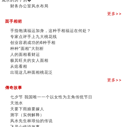
三)
财务办公室风水布局
更多>>
面手相術
手指饱满福运加身，这种手相福运在何处？
专家点评手上九大桃花线
创业容易成功的6种手相
种种“面相”大剖析
人的面相看财运
极其旺夫的女人面相
从痣看相
出现这几种面相桃花泛
更多>>
傳奇故事
七夕节 我国唯一一个以女性为主角传统节日
天池水
天要下雨娘要嫁人
测字（实例解释）
风水先生林琅仙的传说
飞灵山传说故事