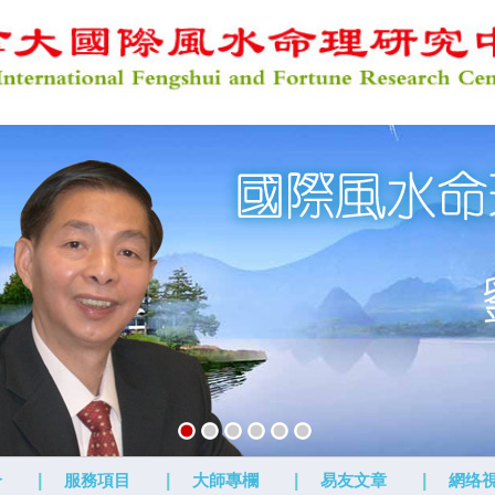
介
|
服務項目
|
大師專欄
|
易友文章
|
網络