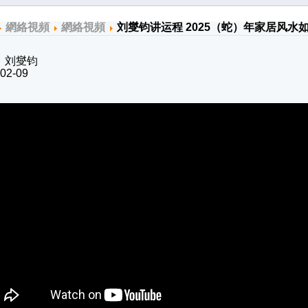
網絡視頻
網絡視頻
刘燮钧讲运程 2025（蛇）年家居风水
：刘燮钧
02-09