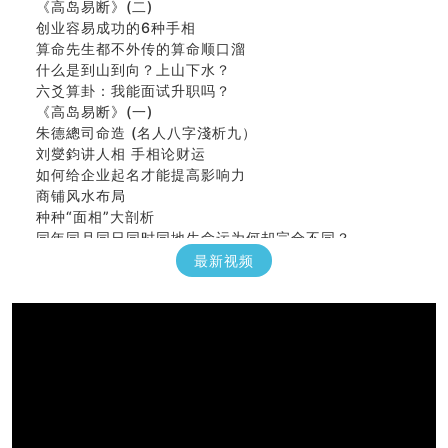
创业容易成功的6种手相
算命先生都不外传的算命顺口溜
什么是到山到向？上山下水？
六爻算卦：我能面试升职吗？
《高岛易断》(一)
朱德總司命造 (名⼈⼋字淺析九）
刘燮鈞讲人相 手相论财运
如何给企业起名才能提高影响力
商铺风水布局
种种“面相”大剖析
同年同月同日同时同地生命运为何却完全不同？
商舖大門的風水原則 (上)
最新视频
玄空本义(十一)
家居常見風水形煞及化解方法 (三)
天要下雨娘要嫁人
预测开店怎么样
口相與命運
六爻測住宅風水 (五)
一篇文章解答八字命理所有困惑
汽车风水
姓名字义玄机藏凶吉