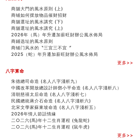
這樣風水的房子別�
南半球的八字如何推排
商舖大門的風水原則 (上)
玄空本义(六)
商铺如何摆放物品催财招财
额相与命运
商舖選址的風水講究 (下)
风水先生林琅仙的传说
商舖選址的風水講究 (上)
从痣看相
2026年（馬）年升遷加薪旺財辦公風水佈局
姓名陰陽配置的凶吉
商鋪选址的風水原则
六爻測住宅風水 (四)
商铺门风水的〝三宜三不宜〞
玄空本义 (五)
2025（蛇）年升遷加薪旺財辦公風水佈局
财务办公室风水布局
更多>>
精选1500个五行属木的字
八字算命
玄空本义 (四)
八字算命：女命八字里日坐伤官克夫？
朱德總司命造 (名⼈⼋字淺析九）
六爻算卦：我俩之间是否还命中有未尽的缘分？
中國改革開放總設計師鄧小平命造 (名人八字淺析八）
订婚就是定结婚日子吗
清朝慈禧太后命造 (名人八字淺析七）
清朝慈禧太后命造 (名人八字淺析七）
民國總統蔣介石命造 (名人八字淺析六)
玄空本义 (三)
北宋文學家蘇東坡命造 (名人八字淺析五）
飞灵山传说故事
2026年情人節話情緣
命理解说：想请问什么时候能够遇到姻缘结婚？
二○二六(馬)年十二生肖運程 (兔龍蛇)
商舖選址的風水講究 (下)
二○二六(馬)年十二生肖運程 (鼠牛虎)
吉凶神跳上大运时的断法【四柱技巧】
更多>>
家居常見風水形煞及化解方法 (一)