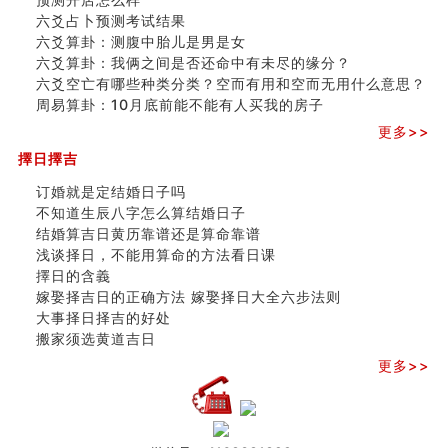
六爻占卜预测考试结果
六爻算卦：测腹中胎儿是男是女
六爻算卦：我俩之间是否还命中有未尽的缘分？
六爻空亡有哪些种类分类？空而有用和空而无用什么意思？
周易算卦：10月底前能不能有人买我的房子
更多>>
擇日擇吉
订婚就是定结婚日子吗
不知道生辰八字怎么算结婚日子
结婚算吉日黄历靠谱还是算命靠谱
浅谈择日，不能用算命的方法看日课
擇日的含義
嫁娶择吉日的正确方法 嫁娶择日大全六步法则
大事择日择吉的好处
搬家须选黄道吉日
更多>>