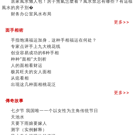
居家風水懶人包！房子煞氣怎麼看？風水禁忌有哪些？有這樣
商铺如何摆放物品催财招财
之
風水的房子別�
极其旺夫的女人面相
三)
财务办公室风水布局
家居常見風水形煞及化解方法 (二)
更多>>
居家風水懶人包！房子煞氣怎麼看？風水禁忌有哪些？有
面手相術
這樣風水的房子別�
南半球的八字如何推排
手指饱满福运加身，这种手相福运在何处？
玄空本义(六)
专家点评手上九大桃花线
额相与命运
创业容易成功的6种手相
风水先生林琅仙的传说
种种“面相”大剖析
从痣看相
人的面相看财运
姓名陰陽配置的凶吉
极其旺夫的女人面相
六爻測住宅風水 (四)
从痣看相
玄空本义 (五)
出现这几种面相桃花泛
财务办公室风水布局
更多>>
精选1500个五行属木的字
玄空本义 (四)
傳奇故事
八字算命：女命八字里日坐伤官克夫？
七夕节 我国唯一一个以女性为主角传统节日
六爻算卦：我俩之间是否还命中有未尽的缘分？
天池水
订婚就是定结婚日子吗
天要下雨娘要嫁人
清朝慈禧太后命造 (名人八字淺析七）
测字（实例解释）
玄空本义 (三)