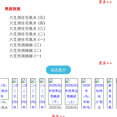
更多>>
《高岛易断》(三)
专家点评手上九大桃花线
周易預測
四柱八字快速直断技法
六爻測住宅風水 (五)
天池水
六爻測住宅風水 (四)
《高岛易断》(二)
六爻測住宅風水 (三)
创业容易成功的6种手相
六爻測住宅風水 (二)
算命先生都不外传的算命顺口溜
六爻測住宅風水 (一)
什么是到山到向？上山下水？
六爻預測婚姻 (三)
六爻算卦：我能面试升职吗？
六爻預測婚姻 (二)
《高岛易断》(一)
六爻預測婚姻 (一)
朱德總司命造 (名⼈⼋字淺析九）
更多>>
刘燮鈞讲人相 手相论财运
如何给企业起名才能提高影响力
动态图片
商铺风水布局
种种“面相”大剖析
同年同月同日同时同地生命运为何却完全不同？
商舖大門的風水原則 (上)
玄空本义(十一)
家居常見風水形煞及化解方法 (三)
）
天要下雨娘要嫁人
水
2026(马)
2026(马)
预测开店怎么样
年世界运
年世界运
更多>>