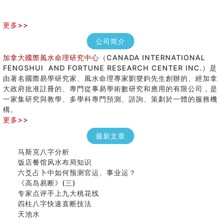
更多>>
公司简介
加拿大國際風水命理研究中心
（CANADA INTERNATIONAL
FENGSHUI AND FORTUNE RESEARCH CENTER INC.）是
由著名國際易學研究家、風水命理專家劉燮鈞先生創辦的、經加拿
大政府批准註冊的、專門從事易學術數研究和應用的有限公司，是
七夕节 我国唯一一个以女性为主角传统节日
一家集研究與教學、多學科專門預測、諮詢、策劃於一體的服務機
手指饱满福运加身，这种手相福运在何处？
構。
八字铁口直断经验总结五十条
更多>>
《高岛易断》(四)
最新文章
民間風水知識九十四條
马斯克八字分析
饭店餐馆风水布局知识
六爻占卜中如何预测官运、事业运？
《高岛易断》(三)
专家点评手上九大桃花线
四柱八字快速直断技法
天池水
《高岛易断》(二)