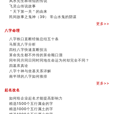
风水先生林琅仙的传说
飞灵山传说故事
飞灵山传说故事
命理解说：想请问什么时候能够遇到姻缘结婚？
＂天下第一关＂的由来
商舖選址的風水講究 (下)
民间故事之鬼神（39） 常山水鬼的阴谋
吉凶神跳上大运时的断法【四柱技巧】
更多>>
家居常見風水形煞及化解方法 (一)
刘燮鈞讲人相 手纹与命运(一)
八字命理
玄空本义 (二)
八字铁口直断经验总结五十条
大門風水五大禁忌！大門風水擺設？門中門風水解方？
马斯克八字分析
出现这几种面相桃花泛
四柱八字快速直断技法
寓意好的五行属水的汉字有哪些？五行属水的汉字大全
算命先生都不外传的算命顺口溜
玄空本义 (一)
同年同月同日同时同地生命运为何却完全不同？
＂天下第一关＂的由来
四墓库真诠
无名指长的人有艺术天赋？手指长短能看出什么？
八字十神与坐基关系详解
六爻測住宅風水 (三)
南半球的八字如何推排
別再一知半解！正解住宅風水十大禁忌
《盲派命理》 ( 十六）
更多>>
姓名學特殊字畫的計算方法
起名改名
風水辟邪大全
如何给企业起名才能提高影响力
精选1500个五行属金的字
精选1000个五行属土的字