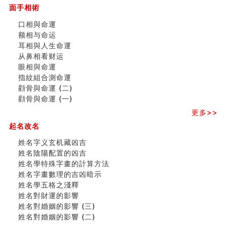
面手相術
刘燮鈞讲人相 手纹与命运(一)
玄空本义 (二)
口相與命運
大門風水五大禁忌！大門風水擺設？門中門風水解方？
额相与命运
出现这几种面相桃花泛
耳相與人生命運
寓意好的五行属水的汉字有哪些？五行属水的汉字大全
从鼻相看财运
玄空本义 (一)
眼相與命運
＂天下第一关＂的由来
指紋組合測命運
无名指长的人有艺术天赋？手指长短能看出什么？
顴骨與命運 (二)
六爻測住宅風水 (三)
顴骨與命運 (一)
別再一知半解！正解住宅風水十大禁忌
更多>>
《盲派命理》 ( 十六）
起名改名
姓名學特殊字畫的計算方法
風水辟邪大全
姓名字义玄机藏凶吉
七夕节 我国唯一一个以女性为主角传统节日
姓名陰陽配置的凶吉
手指饱满福运加身，这种手相福运在何处？
姓名學特殊字畫的計算方法
八字铁口直断经验总结五十条
姓名字畫數理的吉凶暗示
《高岛易断》(四)
姓名學五格之淺釋
民間風水知識九十四條
姓名對財運的影響
马斯克八字分析
姓名對婚姻的影響 (三)
饭店餐馆风水布局知识
姓名對婚姻的影響 (二)
六爻占卜中如何预测官运、事业运？