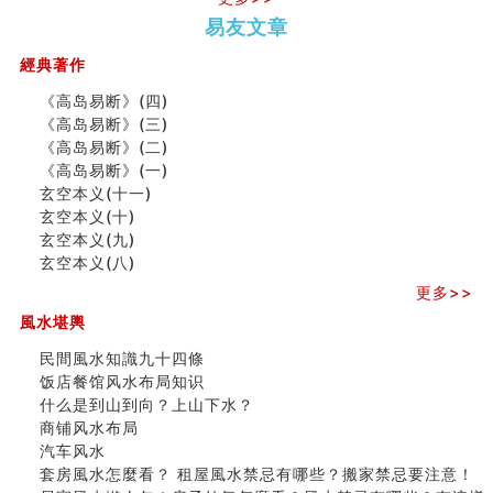
口相與命運
势概述
势概述
2026
2026(
易友文章
六爻測住宅風水 (五)
（下）
（上）
年
马)年
一篇文章解答八字命理所有困惑
（马）
何
經典著作
汽车风水
年如
人“犯
姓名字义玄机藏凶吉
《高岛易断》(四)
何“化
太
玄空本义(十)
《高岛易断》(三)
太岁”
岁”？
六爻占卜预测考试结果
《高岛易断》(二)
四墓库真诠
《高岛易断》(一)
套房風水怎麼看？ 租屋風水禁忌有哪些？搬家禁忌要注
玄空本义(十一)
二0
二0
二○
二○
家
意！
玄空本义(十)
二
二
二
二
居
九
精选1500个五行属金的字
玄空本义(九)
六
六
六
六
常
运
玄空本义(九)
玄空本义(八)
(马)
(马)
(马)
(马)
見
二
八字十神与坐基关系详解
年
年
年
年
風
⼗
更多>>
精选1000个五行属土的字
十
十
十
十
水
四
風水堪輿
人的面相看财运
二
二
二
二
形
山
玄空本义(八)
生
生
生
生
煞
飞
民間風水知識九十四條
六爻算卦：测腹中胎儿是男是女
肖
肖
肖
肖
及
星
饭店餐馆风水布局知识
中國改革開放總設計師鄧小平命造 (名人八字淺析八）
运
运
运
运
化
宅
什么是到山到向？上山下水？
测字（实例解释）
程
程
程
程
解
局
商铺风水布局
精选1000个五行属火的字
(兔
(鼠
(鸡
(马
方
浅
汽车风水
玄空本义(七)
龙
牛
狗
羊
法
析
套房風水怎麼看？ 租屋風水禁忌有哪些？搬家禁忌要注意！
刘燮鈞讲人相 手纹与命运(二)
蛇)
虎)
猪)
猴)
(一)
(