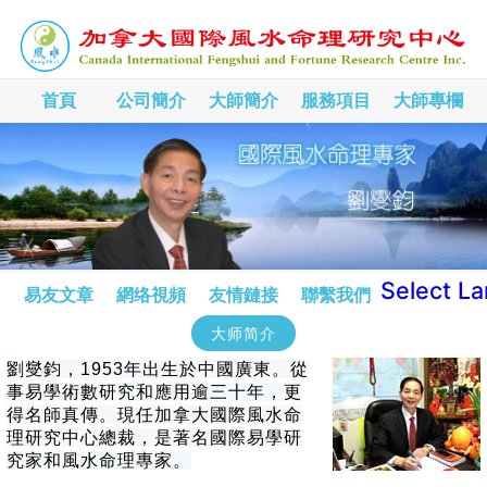
首頁
公司簡介
大師簡介
服務項目
大師專欄
Select L
易友文章
網络視頻
友情鏈接
聯繫我們
大师简介
劉燮鈞，1953年出生於中國廣東。從
事易學術數研究和應用逾三十年，更
得名師真傳。現任加拿大國際風水命
理研究中心總裁，是著名國際易學研
究家和風水命理專家。