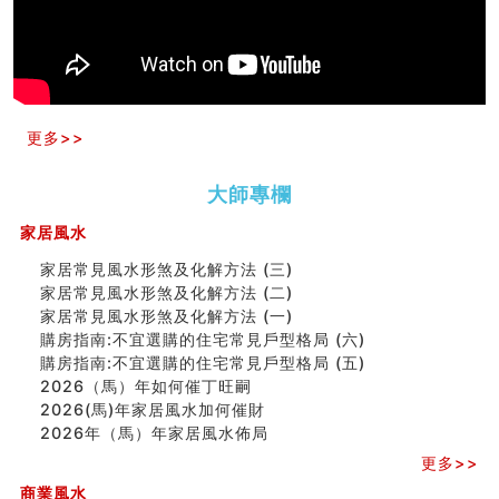
玄空本义(十)
六爻占卜预测考试结果
四墓库真诠
套房風水怎麼看？ 租屋風水禁忌有哪些？搬家禁忌要注
意！
精选1500个五行属金的字
更多>>
玄空本义(九)
八字十神与坐基关系详解
大師專欄
精选1000个五行属土的字
人的面相看财运
家居風水
玄空本义(八)
家居常見風水形煞及化解方法 (三)
六爻算卦：测腹中胎儿是男是女
家居常見風水形煞及化解方法 (二)
中國改革開放總設計師鄧小平命造 (名人八字淺析八）
家居常見風水形煞及化解方法 (一)
测字（实例解释）
購房指南:不宜選購的住宅常見戶型格局 (六)
精选1000个五行属火的字
購房指南:不宜選購的住宅常見戶型格局 (五)
玄空本义(七)
2026（馬）年如何催丁旺嗣
刘燮鈞讲人相 手纹与命运(二)
2026(馬)年家居風水加何催財
商铺如何摆放物品催财招财
2026年（馬）年家居風水佈局
极其旺夫的女人面相
家居常見風水形煞及化解方法 (二)
更多>>
居家風水懶人包！房子煞氣怎麼看？風水禁忌有哪些？有
商業風水