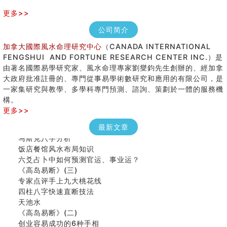
更多>>
公司简介
加拿大國際風水命理研究中心
（CANADA INTERNATIONAL
FENGSHUI AND FORTUNE RESEARCH CENTER INC.）是
由著名國際易學研究家、風水命理專家劉燮鈞先生創辦的、經加拿
大政府批准註冊的、專門從事易學術數研究和應用的有限公司，是
七夕节 我国唯一一个以女性为主角传统节日
一家集研究與教學、多學科專門預測、諮詢、策劃於一體的服務機
手指饱满福运加身，这种手相福运在何处？
構。
八字铁口直断经验总结五十条
更多>>
《高岛易断》(四)
民間風水知識九十四條
最新文章
马斯克八字分析
饭店餐馆风水布局知识
六爻占卜中如何预测官运、事业运？
《高岛易断》(三)
专家点评手上九大桃花线
四柱八字快速直断技法
天池水
《高岛易断》(二)
创业容易成功的6种手相