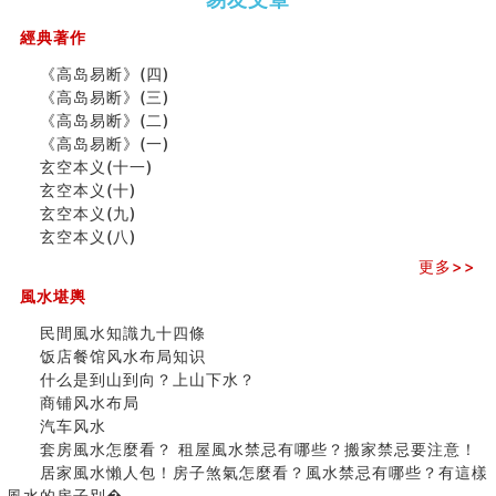
（下）
（上）
年
马)年
一篇文章解答八字命理所有困惑
（马）
何
經典著作
汽车风水
年如
人“犯
姓名字义玄机藏凶吉
《高岛易断》(四)
何“化
太
玄空本义(十)
《高岛易断》(三)
太岁”
岁”？
六爻占卜预测考试结果
《高岛易断》(二)
四墓库真诠
《高岛易断》(一)
套房風水怎麼看？ 租屋風水禁忌有哪些？搬家禁忌要注
玄空本义(十一)
二0
二0
二○
二○
家
九
意！
玄空本义(十)
二
二
二
二
居
九
运
精选1500个五行属金的字
玄空本义(九)
六
六
六
六
常
运
二
玄空本义(九)
玄空本义(八)
(马)
(马)
(马)
(马)
見
二
⼗
八字十神与坐基关系详解
年
年
年
年
風
⼗
四
更多>>
精选1000个五行属土的字
十
十
十
十
水
四
山
人的面相看财运
風水堪輿
二
二
二
二
形
山
飞
玄空本义(八)
生
生
生
生
煞
飞
星
民間風水知識九十四條
六爻算卦：测腹中胎儿是男是女
肖
肖
肖
肖
及
星
宅
饭店餐馆风水布局知识
中國改革開放總設計師鄧小平命造 (名人八字淺析八）
运
运
运
运
化
宅
局
什么是到山到向？上山下水？
测字（实例解释）
程
程
程
程
解
局
浅
商铺风水布局
精选1000个五行属火的字
(兔
(鼠
(鸡
(马
方
浅
析
汽车风水
玄空本义(七)
龙
牛
狗
羊
法
析
(之
套房風水怎麼看？ 租屋風水禁忌有哪些？搬家禁忌要注意！
刘燮鈞讲人相 手纹与命运(二)
蛇)
虎)
猪)
猴)
(一)
(
二)
居家風水懶人包！房子煞氣怎麼看？風水禁忌有哪些？有這樣
商铺如何摆放物品催财招财
之
風水的房子別�