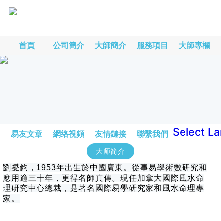
首頁
公司簡介
大師簡介
服務項目
大師專欄
Select L
易友文章
網络視頻
友情鏈接
聯繫我們
大师简介
劉燮鈞，1953年出生於中國廣東。從事易學術數研究和
應用逾三十年，更得名師真傳。現任加拿大國際風水命
理研究中心總裁，是著名國際易學研究家和風水命理專
家。