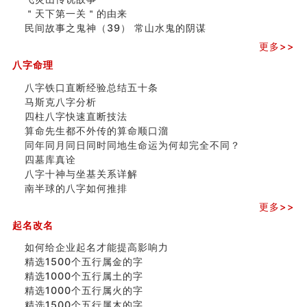
＂天下第一关＂的由来
商舖選址的風水講究 (下)
民间故事之鬼神（39） 常山水鬼的阴谋
吉凶神跳上大运时的断法【四柱技巧】
家居常見風水形煞及化解方法 (一)
更多>>
刘燮鈞讲人相 手纹与命运(一)
八字命理
玄空本义 (二)
大門風水五大禁忌！大門風水擺設？門中門風水解方？
八字铁口直断经验总结五十条
出现这几种面相桃花泛
马斯克八字分析
寓意好的五行属水的汉字有哪些？五行属水的汉字大全
四柱八字快速直断技法
玄空本义 (一)
算命先生都不外传的算命顺口溜
＂天下第一关＂的由来
同年同月同日同时同地生命运为何却完全不同？
无名指长的人有艺术天赋？手指长短能看出什么？
四墓库真诠
六爻測住宅風水 (三)
八字十神与坐基关系详解
別再一知半解！正解住宅風水十大禁忌
南半球的八字如何推排
《盲派命理》 ( 十六）
更多>>
姓名學特殊字畫的計算方法
起名改名
風水辟邪大全
如何给企业起名才能提高影响力
精选1500个五行属金的字
精选1000个五行属土的字
精选1000个五行属火的字
精选1500个五行属木的字