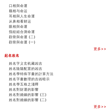
玄空本义 (二)
口相與命運
大門風水五大禁忌！大門風水擺設？門中門風水解方？
额相与命运
出现这几种面相桃花泛
耳相與人生命運
寓意好的五行属水的汉字有哪些？五行属水的汉字大全
从鼻相看财运
玄空本义 (一)
眼相與命運
＂天下第一关＂的由来
指紋組合測命運
无名指长的人有艺术天赋？手指长短能看出什么？
顴骨與命運 (二)
六爻測住宅風水 (三)
顴骨與命運 (一)
別再一知半解！正解住宅風水十大禁忌
《盲派命理》 ( 十六）
更多>>
姓名學特殊字畫的計算方法
起名改名
風水辟邪大全
姓名字义玄机藏凶吉
七夕节 我国唯一一个以女性为主角传统节日
姓名陰陽配置的凶吉
手指饱满福运加身，这种手相福运在何处？
姓名學特殊字畫的計算方法
八字铁口直断经验总结五十条
姓名字畫數理的吉凶暗示
《高岛易断》(四)
姓名學五格之淺釋
民間風水知識九十四條
姓名對財運的影響
马斯克八字分析
姓名對婚姻的影響 (三)
饭店餐馆风水布局知识
姓名對婚姻的影響 (二)
六爻占卜中如何预测官运、事业运？
《高岛易断》(三)
更多>>
专家点评手上九大桃花线