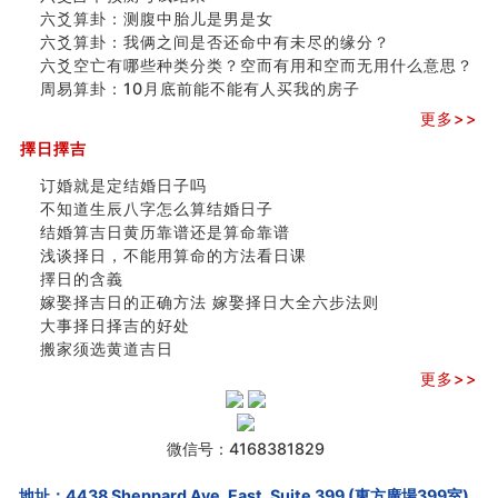
六爻算卦：测腹中胎儿是男是女
六爻算卦：我俩之间是否还命中有未尽的缘分？
六爻空亡有哪些种类分类？空而有用和空而无用什么意思？
周易算卦：10月底前能不能有人买我的房子
更多>>
擇日擇吉
订婚就是定结婚日子吗
不知道生辰八字怎么算结婚日子
结婚算吉日黄历靠谱还是算命靠谱
浅谈择日，不能用算命的方法看日课
擇日的含義
嫁娶择吉日的正确方法 嫁娶择日大全六步法则
大事择日择吉的好处
搬家须选黄道吉日
更多>>
微信号：4168381829
地址：4438 Sheppard Ave. East, Suite 399 (東方廣場399室),