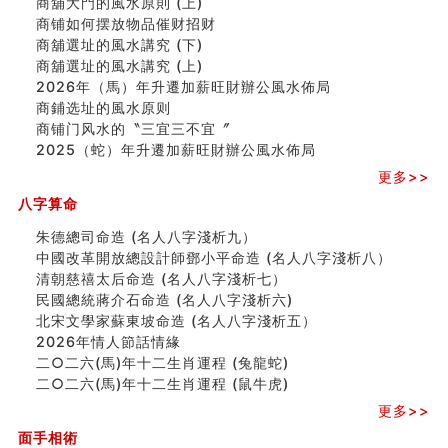
商舖大門的風水原則 (上)
玄空本义(六)
商铺如何摆放物品催财招财
额相与命运
商舖選址的風水講究 (下)
风水先生林琅仙的传说
商舖選址的風水講究 (上)
从痣看相
2026年（馬）年升遷加薪旺財辦公風水佈局
姓名陰陽配置的凶吉
商鋪选址的風水原则
六爻測住宅風水 (四)
商铺门风水的〝三宜三不宜〞
玄空本义 (五)
2025（蛇）年升遷加薪旺財辦公風水佈局
财务办公室风水布局
更多>>
精选1500个五行属木的字
玄空本义 (四)
八字算命
八字算命：女命八字里日坐伤官克夫？
朱德總司命造 (名⼈⼋字淺析九）
六爻算卦：我俩之间是否还命中有未尽的缘分？
中國改革開放總設計師鄧小平命造 (名人八字淺析八）
订婚就是定结婚日子吗
清朝慈禧太后命造 (名人八字淺析七）
清朝慈禧太后命造 (名人八字淺析七）
民國總統蔣介石命造 (名人八字淺析六)
玄空本义 (三)
北宋文學家蘇東坡命造 (名人八字淺析五）
飞灵山传说故事
2026年情人節話情緣
命理解说：想请问什么时候能够遇到姻缘结婚？
二○二六(馬)年十二生肖運程 (兔龍蛇)
商舖選址的風水講究 (下)
二○二六(馬)年十二生肖運程 (鼠牛虎)
吉凶神跳上大运时的断法【四柱技巧】
更多>>
家居常見風水形煞及化解方法 (一)
刘燮鈞讲人相 手纹与命运(一)
面手相術