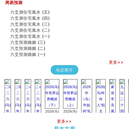
周易預測
四柱八字快速直断技法
天池水
六爻測住宅風水 (五)
《高岛易断》(二)
六爻測住宅風水 (四)
创业容易成功的6种手相
六爻測住宅風水 (三)
算命先生都不外传的算命顺口溜
六爻測住宅風水 (二)
什么是到山到向？上山下水？
六爻測住宅風水 (一)
六爻算卦：我能面试升职吗？
六爻預測婚姻 (三)
《高岛易断》(一)
六爻預測婚姻 (二)
朱德總司命造 (名⼈⼋字淺析九）
六爻預測婚姻 (一)
刘燮鈞讲人相 手相论财运
更多>>
如何给企业起名才能提高影响力
动态图片
商铺风水布局
种种“面相”大剖析
同年同月同日同时同地生命运为何却完全不同？
商舖大門的風水原則 (上)
玄空本义(十一)
家居常見風水形煞及化解方法 (三)
天要下雨娘要嫁人
2026(马)
2026(马)
预测开店怎么样
年世界运
年世界运
口相與命運
更多>>
势概述
势概述
2026
2026(
六爻測住宅風水 (五)
易友文章