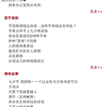
极其旺夫的女人面相
三)
财务办公室风水布局
家居常見風水形煞及化解方法 (二)
更多>>
居家風水懶人包！房子煞氣怎麼看？風水禁忌有哪些？有
這樣風水的房子別�
面手相術
南半球的八字如何推排
手指饱满福运加身，这种手相福运在何处？
玄空本义(六)
专家点评手上九大桃花线
额相与命运
创业容易成功的6种手相
风水先生林琅仙的传说
种种“面相”大剖析
从痣看相
人的面相看财运
姓名陰陽配置的凶吉
极其旺夫的女人面相
六爻測住宅風水 (四)
从痣看相
玄空本义 (五)
出现这几种面相桃花泛
财务办公室风水布局
精选1500个五行属木的字
更多>>
玄空本义 (四)
傳奇故事
八字算命：女命八字里日坐伤官克夫？
七夕节 我国唯一一个以女性为主角传统节日
六爻算卦：我俩之间是否还命中有未尽的缘分？
天池水
订婚就是定结婚日子吗
天要下雨娘要嫁人
清朝慈禧太后命造 (名人八字淺析七）
测字（实例解释）
玄空本义 (三)
风水先生林琅仙的传说
飞灵山传说故事
飞灵山传说故事
命理解说：想请问什么时候能够遇到姻缘结婚？