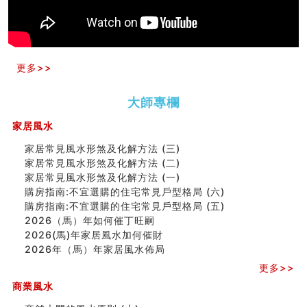
四墓库真诠
套房風水怎麼看？ 租屋風水禁忌有哪些？搬家禁忌要注
意！
精选1500个五行属金的字
更多>>
玄空本义(九)
八字十神与坐基关系详解
精选1000个五行属土的字
大師專欄
人的面相看财运
家居風水
玄空本义(八)
六爻算卦：测腹中胎儿是男是女
家居常見風水形煞及化解方法 (三)
中國改革開放總設計師鄧小平命造 (名人八字淺析八）
家居常見風水形煞及化解方法 (二)
测字（实例解释）
家居常見風水形煞及化解方法 (一)
精选1000个五行属火的字
購房指南:不宜選購的住宅常見戶型格局 (六)
玄空本义(七)
購房指南:不宜選購的住宅常見戶型格局 (五)
刘燮鈞讲人相 手纹与命运(二)
2026（馬）年如何催丁旺嗣
商铺如何摆放物品催财招财
2026(馬)年家居風水加何催財
极其旺夫的女人面相
2026年（馬）年家居風水佈局
家居常見風水形煞及化解方法 (二)
更多>>
居家風水懶人包！房子煞氣怎麼看？風水禁忌有哪些？有
商業風水
這樣風水的房子別�
南半球的八字如何推排