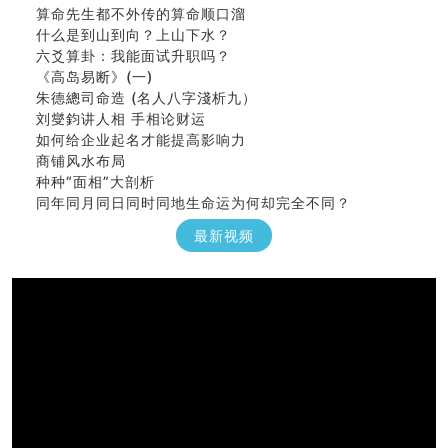
算命先生都不外传的算命顺口溜
什么是到山到向？上山下水？
六爻算卦：我能面试升职吗？
《高岛易断》(一)
朱德總司命造 (名⼈⼋字淺析九）
刘燮鈞讲人相 手相论财运
如何给企业起名才能提高影响力
商铺风水布局
种种“面相”大剖析
同年同月同日同时同地生命运为何却完全不同？
商舖大門的風水原則 (上)
最新视频
玄空本义(十一)
家居常見風水形煞及化解方法 (三)
天要下雨娘要嫁人
预测开店怎么样
口相與命運
六爻測住宅風水 (五)
一篇文章解答八字命理所有困惑
汽车风水
姓名字义玄机藏凶吉
玄空本义(十)
六爻占卜预测考试结果