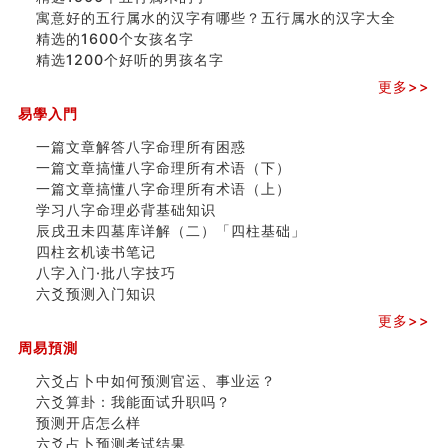
寓意好的五行属水的汉字有哪些？五行属水的汉字大全
精选的1600个女孩名字
精选1200个好听的男孩名字
更多>>
易學入門
一篇文章解答八字命理所有困惑
一篇文章搞懂八字命理所有术语（下）
一篇文章搞懂八字命理所有术语（上）
学习八字命理必背基础知识
辰戌丑未四墓库详解（二）「四柱基础」
四柱玄机读书笔记
八字入门·批八字技巧
六爻预测入门知识
更多>>
周易預測
六爻占卜中如何预测官运、事业运？
六爻算卦：我能面试升职吗？
预测开店怎么样
六爻占卜预测考试结果