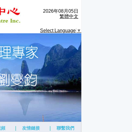
2026年08月05日
繁體中文
Select Language
▼
視頻
|
友情鏈接
|
聯繫我們