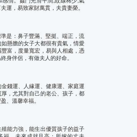
感情。姦門光滑平潤,紋線稀少,氣
幫夫運，易致家財萬貫，夫貴妻榮。
標準是：鼻子豐滿、堅挺、端正，流
肉如懸膽的女子大都很有貴氣，情愛
感豐富，度量寬宏，易與人相處，憑
為終身伴侶，有做夫人的好命。
的金錢運、人緣運、健康運、家庭運
寬厚，尤其對自己的老公、孩子，都
豐盈、溫馨幸福。
生殖能力強，能生出優質孩子的益子
多福，未來成就且高；所嫁的丈夫