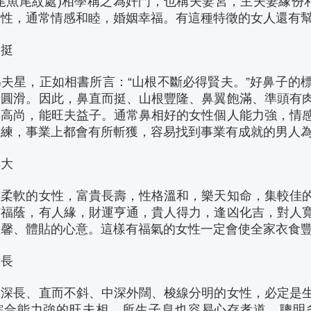
尾魚尾紋處)相學稱之為奸門，也稱夫妻宮，主夫妻緣份和
女性，通常情感和睦，婚姻幸福。有這種特徵的女人還有
高挺
夫星，正如相書所言：“山根不斷必得賢夫。”好鼻子的
巧圓滑。因此，鼻直而挺、山根豐隆、鼻翼飽滿、準頭有
節高尚，能旺夫益子。通常鼻相好的女性個人能力強，情
乾練，事業上都會有所斬獲，容易找到事業有成就的男人
厚大
且柔軟的女性，富貴長壽，性格溫和，樂天知命，集較佳
有福蔭，有人緣，財運亨通，貴人得力，逢凶化吉，對人
溫馨、體貼的心意。這樣有福氣的女性一定會使全家衣食
深長
、深長、直而不斜、中深外闊、梭線分明的女性，必定是
綜合能力強的旺夫相。所生子息也容易心存孝道，聰明