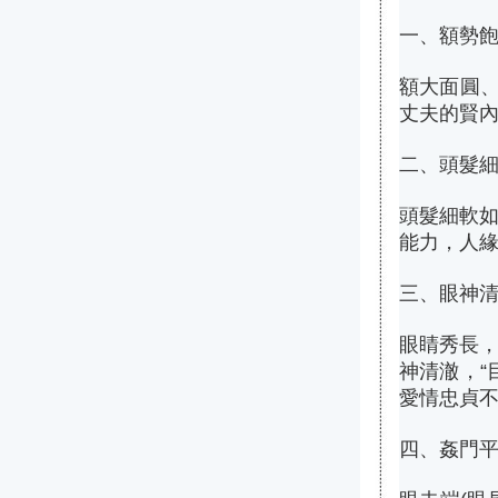
一、額勢
額大面圓、
丈夫的賢內
二、頭髮
頭髮細軟
能力，人
三、眼神
眼睛秀長
神清澈，“
愛情忠貞不
四、姦門