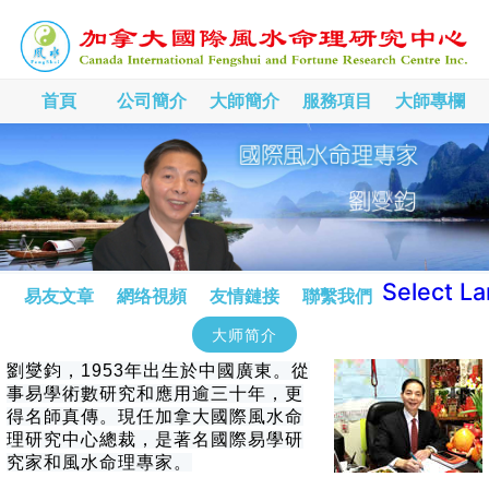
首頁
公司簡介
大師簡介
服務項目
大師專欄
Select L
易友文章
網络視頻
友情鏈接
聯繫我們
大师简介
劉燮鈞，1953年出生於中國廣東。從
事易學術數研究和應用逾三十年，更
得名師真傳。現任加拿大國際風水命
理研究中心總裁，是著名國際易學研
究家和風水命理專家。