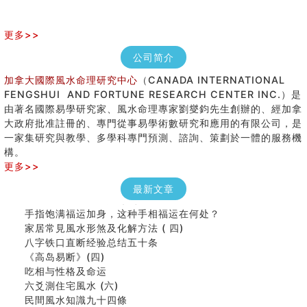
更多>>
公司简介
加拿大國際風水命理研究中心
（CANADA INTERNATIONAL
FENGSHUI AND FORTUNE RESEARCH CENTER INC.）是
由著名國際易學研究家、風水命理專家劉燮鈞先生創辦的、經加拿
大政府批准註冊的、專門從事易學術數研究和應用的有限公司，是
女性起名的用字講究
一家集研究與教學、多學科專門預測、諮詢、策劃於一體的服務機
香港巨富霍英東命造 (名人八字淺析十）
構。
購房十大風水原則 (上)
更多>>
七夕节 我国唯一一个以女性为主角传统节日
最新文章
商舖大門的風水原則 (下)
手指饱满福运加身，这种手相福运在何处？
家居常見風水形煞及化解方法 ( 四)
八字铁口直断经验总结五十条
《高岛易断》(四)
吃相与性格及命运
六爻測住宅風水 (六)
民間風水知識九十四條