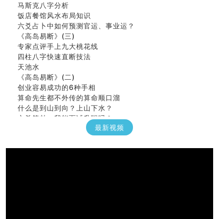
马斯克八字分析
饭店餐馆风水布局知识
六爻占卜中如何预测官运、事业运？
《高岛易断》(三)
专家点评手上九大桃花线
四柱八字快速直断技法
天池水
《高岛易断》(二)
创业容易成功的6种手相
算命先生都不外传的算命顺口溜
什么是到山到向？上山下水？
六爻算卦：我能面试升职吗？
《高岛易断》(一)
最新视频
朱德總司命造 (名⼈⼋字淺析九）
刘燮鈞讲人相 手相论财运
如何给企业起名才能提高影响力
商铺风水布局
种种“面相”大剖析
同年同月同日同时同地生命运为何却完全不同？
商舖大門的風水原則 (上)
玄空本义(十一)
家居常見風水形煞及化解方法 (三)