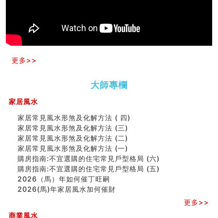
天要下雨娘要嫁人
预测开店怎么样
口相與命運
六爻測住宅風水 (五)
一篇文章解答八字命理所有困惑
汽车风水
更多>>
姓名字义玄机藏凶吉
玄空本义(十)
大師專欄
六爻占卜预测考试结果
四墓库真诠
家居風水
套房風水怎麼看？ 租屋風水禁忌有哪些？搬家禁忌要注
家居常見風水形煞及化解方法 ( 四)
意！
家居常見風水形煞及化解方法 (三)
精选1500个五行属金的字
家居常見風水形煞及化解方法 (二)
玄空本义(九)
家居常見風水形煞及化解方法 (一)
八字十神与坐基关系详解
購房指南:不宜選購的住宅常見戶型格局 (六)
精选1000个五行属土的字
購房指南:不宜選購的住宅常見戶型格局 (五)
人的面相看财运
2026（馬）年如何催丁旺嗣
玄空本义(八)
2026(馬)年家居風水加何催財
六爻算卦：测腹中胎儿是男是女
中國改革開放總設計師鄧小平命造 (名人八字淺析八）
更多>>
测字（实例解释）
商業風水