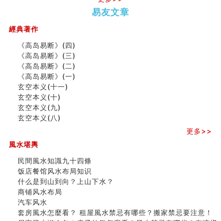
种种“面相”大剖析
势概述
势概述
2026
2026(
易友文章
同年同月同日同时同地生命运为何却完全不同？
（下）
（上）
年
马)年
商舖大門的風水原則 (上)
（马）
何
經典著作
玄空本义(十一)
年如
人“犯
家居常見風水形煞及化解方法 (三)
《高岛易断》(四)
何“化
太
天要下雨娘要嫁人
《高岛易断》(三)
太岁”
岁”？
预测开店怎么样
《高岛易断》(二)
口相與命運
《高岛易断》(一)
六爻測住宅風水 (五)
玄空本义(十一)
二0
二0
二○
二○
家
一篇文章解答八字命理所有困惑
玄空本义(十)
二
二
二
二
居
九
汽车风水
玄空本义(九)
六
六
六
六
常
运
姓名字义玄机藏凶吉
玄空本义(八)
(马)
(马)
(马)
(马)
見
二
玄空本义(十)
年
年
年
年
風
⼗
更多>>
六爻占卜预测考试结果
十
十
十
十
水
四
風水堪輿
四墓库真诠
二
二
二
二
形
山
套房風水怎麼看？ 租屋風水禁忌有哪些？搬家禁忌要注
生
生
生
生
煞
飞
民間風水知識九十四條
意！
肖
肖
肖
肖
及
星
饭店餐馆风水布局知识
精选1500个五行属金的字
运
运
运
运
化
宅
什么是到山到向？上山下水？
玄空本义(九)
程
程
程
程
解
局
商铺风水布局
八字十神与坐基关系详解
(兔
(鼠
(鸡
(马
方
浅
汽车风水
精选1000个五行属土的字
龙
牛
狗
羊
法
析
套房風水怎麼看？ 租屋風水禁忌有哪些？搬家禁忌要注意！
蛇)
虎)
猪)
猴)
(一)
(