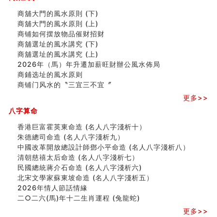
精选1000个五行属火的字
商舖大門的風水原則 (下)
玄空本义(七)
商舖大門的風水原則 (上)
刘燮鈞讲人相 手纹与命运(二)
商铺如何摆放物品催财招财
商铺如何摆放物品催财招财
商舖選址的風水講究 (下)
极其旺夫的女人面相
商舖選址的風水講究 (上)
家居常見風水形煞及化解方法 (二)
2026年（馬）年升遷加薪旺財辦公風水佈局
居家風水懶人包！房子煞氣怎麼看？風水禁忌有哪些？有
商鋪选址的風水原则
這樣風水的房子別�
商铺门风水的〝三宜三不宜〞
南半球的八字如何推排
玄空本义(六)
更多>>
额相与命运
八字算命
风水先生林琅仙的传说
从痣看相
香港巨富霍英東命造 (名人八字淺析十）
姓名陰陽配置的凶吉
朱德總司命造 (名⼈⼋字淺析九）
六爻測住宅風水 (四)
中國改革開放總設計師鄧小平命造 (名人八字淺析八）
玄空本义 (五)
清朝慈禧太后命造 (名人八字淺析七）
财务办公室风水布局
民國總統蔣介石命造 (名人八字淺析六)
精选1500个五行属木的字
北宋文學家蘇東坡命造 (名人八字淺析五）
玄空本义 (四)
2026年情人節話情緣
八字算命：女命八字里日坐伤官克夫？
二○二六(馬)年十二生肖運程 (兔龍蛇)
六爻算卦：我俩之间是否还命中有未尽的缘分？
更多>>