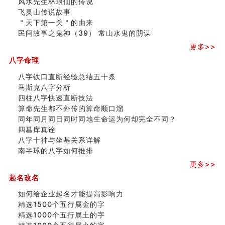
风水先生林琅仙的传说
精选1500个五行属木的字
飞灵山传说故事
玄空本义 (四)
＂天下第一关＂的由来
八字算命：女命八字里日坐伤官克夫？
民间故事之鬼神（39） 常山水鬼的阴谋
六爻算卦：我俩之间是否还命中有未尽的缘分？
更多>>
订婚就是定结婚日子吗
清朝慈禧太后命造 (名人八字淺析七）
八字命理
玄空本义 (三)
八字铁口直断经验总结五十条
飞灵山传说故事
马斯克八字分析
命理解说：想请问什么时候能够遇到姻缘结婚？
四柱八字快速直断技法
商舖選址的風水講究 (下)
算命先生都不外传的算命顺口溜
吉凶神跳上大运时的断法【四柱技巧】
同年同月同日同时同地生命运为何却完全不同？
家居常見風水形煞及化解方法 (一)
四墓库真诠
刘燮鈞讲人相 手纹与命运(一)
八字十神与坐基关系详解
玄空本义 (二)
南半球的八字如何推排
大門風水五大禁忌！大門風水擺設？門中門風水解方？
更多>>
出现这几种面相桃花泛
寓意好的五行属水的汉字有哪些？五行属水的汉字大全
起名改名
玄空本义 (一)
如何给企业起名才能提高影响力
精选1500个五行属金的字
精选1000个五行属土的字