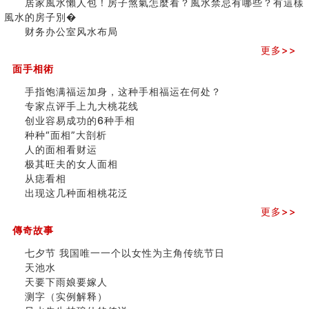
人的面相看财运
居家風水懶人包！房子煞氣怎麼看？風水禁忌有哪些？有這樣
玄空本义(八)
之
風水的房子別�
六爻算卦：测腹中胎儿是男是女
三)
财务办公室风水布局
中國改革開放總設計師鄧小平命造 (名人八字淺析八）
更多>>
测字（实例解释）
面手相術
精选1000个五行属火的字
玄空本义(七)
手指饱满福运加身，这种手相福运在何处？
刘燮鈞讲人相 手纹与命运(二)
专家点评手上九大桃花线
商铺如何摆放物品催财招财
创业容易成功的6种手相
极其旺夫的女人面相
种种“面相”大剖析
家居常見風水形煞及化解方法 (二)
人的面相看财运
居家風水懶人包！房子煞氣怎麼看？風水禁忌有哪些？有
极其旺夫的女人面相
這樣風水的房子別�
从痣看相
南半球的八字如何推排
出现这几种面相桃花泛
玄空本义(六)
更多>>
额相与命运
傳奇故事
风水先生林琅仙的传说
从痣看相
七夕节 我国唯一一个以女性为主角传统节日
姓名陰陽配置的凶吉
天池水
六爻測住宅風水 (四)
天要下雨娘要嫁人
玄空本义 (五)
测字（实例解释）
财务办公室风水布局