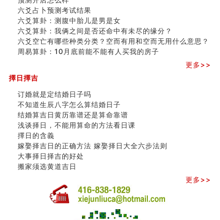
六爻占卜预测考试结果
六爻算卦：测腹中胎儿是男是女
六爻算卦：我俩之间是否还命中有未尽的缘分？
六爻空亡有哪些种类分类？空而有用和空而无用什么意思？
周易算卦：10月底前能不能有人买我的房子
更多>>
擇日擇吉
订婚就是定结婚日子吗
不知道生辰八字怎么算结婚日子
结婚算吉日黄历靠谱还是算命靠谱
浅谈择日，不能用算命的方法看日课
擇日的含義
嫁娶择吉日的正确方法 嫁娶择日大全六步法则
大事择日择吉的好处
搬家须选黄道吉日
更多>>