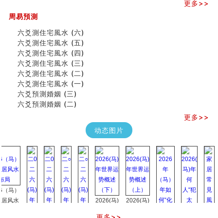
更多>>
《高岛易断》(四)
周易預測
吃相与性格及命运
六爻測住宅風水 (六)
六爻測住宅風水 (六)
民間風水知識九十四條
六爻測住宅風水 (五)
马斯克八字分析
六爻測住宅風水 (四)
饭店餐馆风水布局知识
六爻測住宅風水 (三)
六爻占卜中如何预测官运、事业运？
六爻測住宅風水 (二)
《高岛易断》(三)
六爻測住宅風水 (一)
专家点评手上九大桃花线
六爻預測婚姻 (三)
四柱八字快速直断技法
六爻預測婚姻 (二)
天池水
更多>>
《高岛易断》(二)
创业容易成功的6种手相
动态图片
算命先生都不外传的算命顺口溜
什么是到山到向？上山下水？
六爻算卦：我能面试升职吗？
《高岛易断》(一)
朱德總司命造 (名⼈⼋字淺析九）
刘燮鈞讲人相 手相论财运
马）
如何给企业起名才能提高影响力
水
2026(马)
2026(马)
商铺风水布局
年世界运
年世界运
更多>>