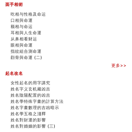
订婚就是定结婚日子吗
面手相術
清朝慈禧太后命造 (名人八字淺析七）
玄空本义 (三)
吃相与性格及命运
飞灵山传说故事
口相與命運
命理解说：想请问什么时候能够遇到姻缘结婚？
额相与命运
商舖選址的風水講究 (下)
耳相與人生命運
吉凶神跳上大运时的断法【四柱技巧】
从鼻相看财运
家居常見風水形煞及化解方法 (一)
眼相與命運
刘燮鈞讲人相 手纹与命运(一)
指紋組合測命運
玄空本义 (二)
顴骨與命運 (二)
大門風水五大禁忌！大門風水擺設？門中門風水解方？
更多>>
出现这几种面相桃花泛
起名改名
寓意好的五行属水的汉字有哪些？五行属水的汉字大全
玄空本义 (一)
女性起名的用字講究
女性起名的用字講究
姓名字义玄机藏凶吉
香港巨富霍英東命造 (名人八字淺析十）
姓名陰陽配置的凶吉
購房十大風水原則 (上)
姓名學特殊字畫的計算方法
七夕节 我国唯一一个以女性为主角传统节日
姓名字畫數理的吉凶暗示
商舖大門的風水原則 (下)
姓名學五格之淺釋
手指饱满福运加身，这种手相福运在何处？
姓名對財運的影響
家居常見風水形煞及化解方法 ( 四)
姓名對婚姻的影響 (三)
八字铁口直断经验总结五十条