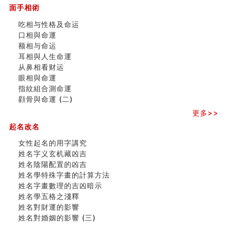
订婚就是定结婚日子吗
面手相術
清朝慈禧太后命造 (名人八字淺析七）
吃相与性格及命运
玄空本义 (三)
口相與命運
飞灵山传说故事
额相与命运
命理解说：想请问什么时候能够遇到姻缘结婚？
耳相與人生命運
商舖選址的風水講究 (下)
从鼻相看财运
吉凶神跳上大运时的断法【四柱技巧】
眼相與命運
家居常見風水形煞及化解方法 (一)
指紋組合測命運
刘燮鈞讲人相 手纹与命运(一)
顴骨與命運 (二)
玄空本义 (二)
大門風水五大禁忌！大門風水擺設？門中門風水解方？
更多>>
出现这几种面相桃花泛
起名改名
寓意好的五行属水的汉字有哪些？五行属水的汉字大全
女性起名的用字講究
女性起名的用字講究
姓名字义玄机藏凶吉
香港巨富霍英東命造 (名人八字淺析十）
姓名陰陽配置的凶吉
購房十大風水原則 (上)
姓名學特殊字畫的計算方法
看字形结构推算出吉凶
姓名字畫數理的吉凶暗示
七夕节 我国唯一一个以女性为主角传统节日
姓名學五格之淺釋
商舖大門的風水原則 (下)
姓名對財運的影響
手指饱满福运加身，这种手相福运在何处？
姓名對婚姻的影響 (三)
家居常見風水形煞及化解方法 ( 四)