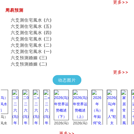
八字铁口直断经验总结五十条
更多>>
《高岛易断》(四)
周易預測
吃相与性格及命运
六爻測住宅風水 (六)
六爻測住宅風水 (六)
民間風水知識九十四條
六爻測住宅風水 (五)
马斯克八字分析
六爻測住宅風水 (四)
饭店餐馆风水布局知识
六爻測住宅風水 (三)
六爻占卜中如何预测官运、事业运？
六爻測住宅風水 (二)
《高岛易断》(三)
六爻測住宅風水 (一)
专家点评手上九大桃花线
六爻預測婚姻 (三)
四柱八字快速直断技法
六爻預測婚姻 (二)
天池水
更多>>
《高岛易断》(二)
动态图片
创业容易成功的6种手相
算命先生都不外传的算命顺口溜
什么是到山到向？上山下水？
六爻算卦：我能面试升职吗？
《高岛易断》(一)
朱德總司命造 (名⼈⼋字淺析九）
刘燮鈞讲人相 手相论财运
2026(马)
2026(马)
如何给企业起名才能提高影响力
年世界运
年世界运
商铺风水布局
更多>>