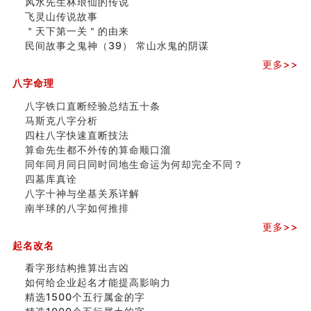
风水先生林琅仙的传说
财务办公室风水布局
飞灵山传说故事
精选1500个五行属木的字
＂天下第一关＂的由来
玄空本义 (四)
民间故事之鬼神（39） 常山水鬼的阴谋
八字算命：女命八字里日坐伤官克夫？
六爻算卦：我俩之间是否还命中有未尽的缘分？
更多>>
订婚就是定结婚日子吗
八字命理
清朝慈禧太后命造 (名人八字淺析七）
玄空本义 (三)
八字铁口直断经验总结五十条
飞灵山传说故事
马斯克八字分析
命理解说：想请问什么时候能够遇到姻缘结婚？
四柱八字快速直断技法
商舖選址的風水講究 (下)
算命先生都不外传的算命顺口溜
吉凶神跳上大运时的断法【四柱技巧】
同年同月同日同时同地生命运为何却完全不同？
家居常見風水形煞及化解方法 (一)
四墓库真诠
刘燮鈞讲人相 手纹与命运(一)
八字十神与坐基关系详解
玄空本义 (二)
南半球的八字如何推排
大門風水五大禁忌！大門風水擺設？門中門風水解方？
更多>>
出现这几种面相桃花泛
起名改名
寓意好的五行属水的汉字有哪些？五行属水的汉字大全
看字形结构推算出吉凶
如何给企业起名才能提高影响力
精选1500个五行属金的字