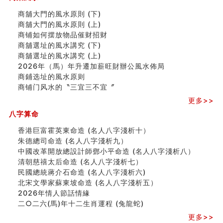
精选1000个五行属火的字
商舖大門的風水原則 (下)
玄空本义(七)
商舖大門的風水原則 (上)
刘燮鈞讲人相 手纹与命运(二)
商铺如何摆放物品催财招财
商铺如何摆放物品催财招财
商舖選址的風水講究 (下)
极其旺夫的女人面相
商舖選址的風水講究 (上)
家居常見風水形煞及化解方法 (二)
2026年（馬）年升遷加薪旺財辦公風水佈局
居家風水懶人包！房子煞氣怎麼看？風水禁忌有哪些？有
商鋪选址的風水原则
這樣風水的房子別�
商铺门风水的〝三宜三不宜〞
南半球的八字如何推排
更多>>
玄空本义(六)
额相与命运
八字算命
风水先生林琅仙的传说
香港巨富霍英東命造 (名人八字淺析十）
从痣看相
朱德總司命造 (名⼈⼋字淺析九）
姓名陰陽配置的凶吉
中國改革開放總設計師鄧小平命造 (名人八字淺析八）
六爻測住宅風水 (四)
清朝慈禧太后命造 (名人八字淺析七）
玄空本义 (五)
民國總統蔣介石命造 (名人八字淺析六)
财务办公室风水布局
北宋文學家蘇東坡命造 (名人八字淺析五）
精选1500个五行属木的字
2026年情人節話情緣
玄空本义 (四)
二○二六(馬)年十二生肖運程 (兔龍蛇)
八字算命：女命八字里日坐伤官克夫？
更多>>
六爻算卦：我俩之间是否还命中有未尽的缘分？