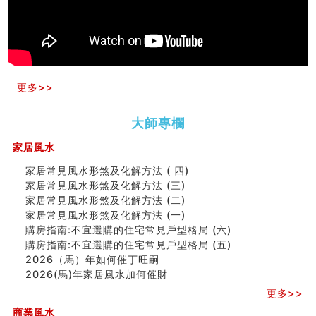
家居常見風水形煞及化解方法 (三)
天要下雨娘要嫁人
预测开店怎么样
口相與命運
六爻測住宅風水 (五)
一篇文章解答八字命理所有困惑
更多>>
汽车风水
姓名字义玄机藏凶吉
玄空本义(十)
大師專欄
六爻占卜预测考试结果
家居風水
四墓库真诠
套房風水怎麼看？ 租屋風水禁忌有哪些？搬家禁忌要注
家居常見風水形煞及化解方法 ( 四)
意！
家居常見風水形煞及化解方法 (三)
精选1500个五行属金的字
家居常見風水形煞及化解方法 (二)
玄空本义(九)
家居常見風水形煞及化解方法 (一)
八字十神与坐基关系详解
購房指南:不宜選購的住宅常見戶型格局 (六)
精选1000个五行属土的字
購房指南:不宜選購的住宅常見戶型格局 (五)
人的面相看财运
2026（馬）年如何催丁旺嗣
玄空本义(八)
2026(馬)年家居風水加何催財
六爻算卦：测腹中胎儿是男是女
更多>>
中國改革開放總設計師鄧小平命造 (名人八字淺析八）
商業風水
测字（实例解释）