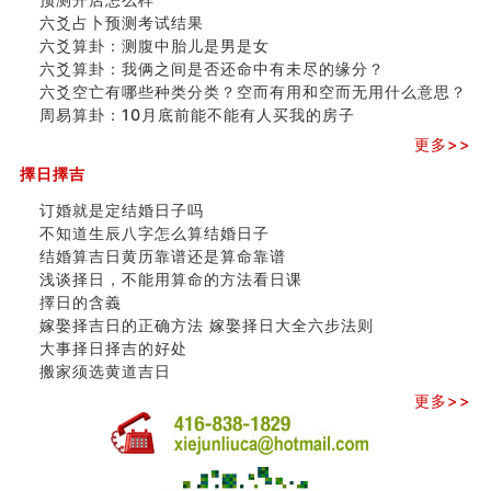
六爻占卜预测考试结果
六爻算卦：测腹中胎儿是男是女
六爻算卦：我俩之间是否还命中有未尽的缘分？
六爻空亡有哪些种类分类？空而有用和空而无用什么意思？
周易算卦：10月底前能不能有人买我的房子
更多>>
擇日擇吉
订婚就是定结婚日子吗
不知道生辰八字怎么算结婚日子
结婚算吉日黄历靠谱还是算命靠谱
浅谈择日，不能用算命的方法看日课
擇日的含義
嫁娶择吉日的正确方法 嫁娶择日大全六步法则
大事择日择吉的好处
搬家须选黄道吉日
更多>>