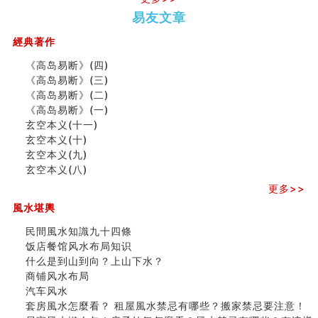
势概述
势概述
2026
2026(
种种“面相”大剖析
易友文章
（下）
（上）
年
马)年
同年同月同日同时同地生命运为何却完全不同？
（马）
何
經典著作
商舖大門的風水原則 (上)
年如
人“犯
玄空本义(十一)
《高岛易断》(四)
何“化
太
家居常見風水形煞及化解方法 (三)
《高岛易断》(三)
太岁”
岁”？
天要下雨娘要嫁人
《高岛易断》(二)
预测开店怎么样
《高岛易断》(一)
口相與命運
玄空本义(十一)
二0
二0
二○
二○
家
六爻測住宅風水 (五)
玄空本义(十)
二
二
二
二
居
九
一篇文章解答八字命理所有困惑
玄空本义(九)
六
六
六
六
常
运
汽车风水
玄空本义(八)
(马)
(马)
(马)
(马)
見
二
姓名字义玄机藏凶吉
年
年
年
年
風
⼗
更多>>
玄空本义(十)
十
十
十
十
水
四
六爻占卜预测考试结果
風水堪輿
二
二
二
二
形
山
四墓库真诠
生
生
生
生
煞
飞
民間風水知識九十四條
套房風水怎麼看？ 租屋風水禁忌有哪些？搬家禁忌要注
肖
肖
肖
肖
及
星
饭店餐馆风水布局知识
意！
运
运
运
运
化
宅
什么是到山到向？上山下水？
精选1500个五行属金的字
程
程
程
程
解
局
商铺风水布局
玄空本义(九)
(兔
(鼠
(鸡
(马
方
浅
汽车风水
八字十神与坐基关系详解
龙
牛
狗
羊
法
析
套房風水怎麼看？ 租屋風水禁忌有哪些？搬家禁忌要注意！
精选1000个五行属土的字
蛇)
虎)
猪)
猴)
(一)
(