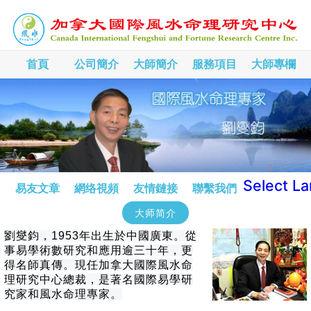
首頁
公司簡介
大師簡介
服務項目
大師專欄
Select L
易友文章
網络視頻
友情鏈接
聯繫我們
大师简介
劉燮鈞，1953年出生於中國廣東。從
事易學術數研究和應用逾三十年，更
得名師真傳。現任加拿大國際風水命
理研究中心總裁，是著名國際易學研
究家和風水命理專家。