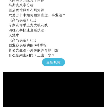
马斯克八字分析
饭店餐馆风水布局知识
六爻占卜中如何预测官运、事业运？
《高岛易断》(三)
专家点评手上九大桃花线
四柱八字快速直断技法
天池水
《高岛易断》(二)
创业容易成功的6种手相
算命先生都不外传的算命顺口溜
什么是到山到向？上山下水？
六爻算卦：我能面试升职吗？
最新视频
《高岛易断》(一)
朱德總司命造 (名⼈⼋字淺析九）
刘燮鈞讲人相 手相论财运
如何给企业起名才能提高影响力
商铺风水布局
种种“面相”大剖析
同年同月同日同时同地生命运为何却完全不同？
商舖大門的風水原則 (上)
玄空本义(十一)