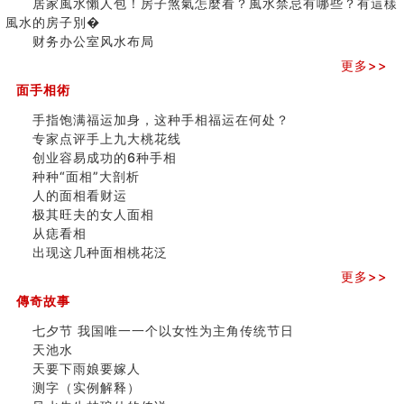
居家風水懶人包！房子煞氣怎麼看？風水禁忌有哪些？有這樣
人的面相看财运
之
風水的房子別�
玄空本义(八)
三)
财务办公室风水布局
六爻算卦：测腹中胎儿是男是女
更多>>
中國改革開放總設計師鄧小平命造 (名人八字淺析八）
测字（实例解释）
面手相術
精选1000个五行属火的字
手指饱满福运加身，这种手相福运在何处？
玄空本义(七)
专家点评手上九大桃花线
刘燮鈞讲人相 手纹与命运(二)
创业容易成功的6种手相
商铺如何摆放物品催财招财
种种“面相”大剖析
极其旺夫的女人面相
人的面相看财运
家居常見風水形煞及化解方法 (二)
极其旺夫的女人面相
居家風水懶人包！房子煞氣怎麼看？風水禁忌有哪些？有
从痣看相
這樣風水的房子別�
出现这几种面相桃花泛
南半球的八字如何推排
玄空本义(六)
更多>>
额相与命运
傳奇故事
风水先生林琅仙的传说
七夕节 我国唯一一个以女性为主角传统节日
从痣看相
天池水
姓名陰陽配置的凶吉
天要下雨娘要嫁人
六爻測住宅風水 (四)
测字（实例解释）
玄空本义 (五)