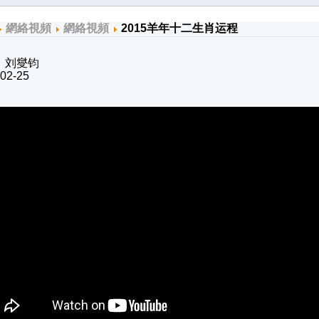
網絡視頻
網絡視頻
2015羊年十二生肖运程
：刘燮钧
02-25