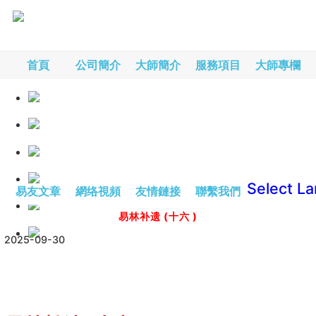
首頁
公司簡介
大師簡介
服務項目
大師專欄
Select L
易友文章
網络視頻
友情鏈接
聯繫我們
易林补遗 (十六 )
2025-09-30