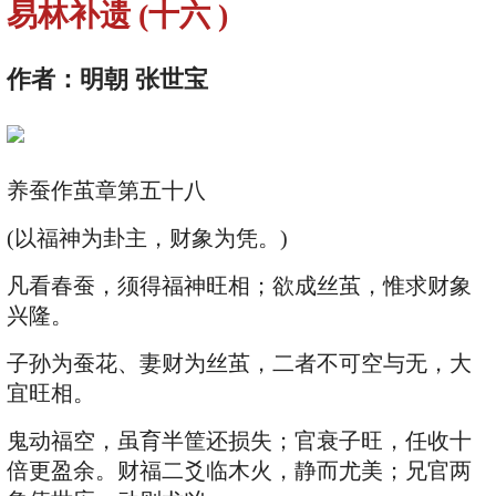
易林补遗 (
十六
)
作者：
明朝 张世宝
养蚕作茧章第五十八
(以福神为卦主，财象为凭。)
凡看春蚕，须得福神旺相；欲成丝茧，惟求财象
兴隆。
子孙为蚕花、妻财为丝茧，二者不可空与无，大
宜旺相。
鬼动福空，虽育半筐还损失；官衰子旺，任收十
倍更盈余。财福二爻临木火，静而尤美；兄官两