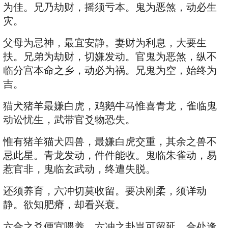
为佳。兄乃劫财，摇须亏本。鬼为恶煞，动必生
灾。
父母为忌神，最宜安静。妻财为利息，大要生
扶。兄弟为劫财，切嫌发动。官鬼为恶煞，纵不
临分宫本命之乡，动必为祸。兄鬼为空，始终为
吉。
猫犬猪羊最嫌白虎，鸡鹅牛马惟喜青龙，雀临鬼
动讼忧生，武带官爻物恐失。
惟有猪羊猫犬四兽，最嫌白虎交重，其余之兽不
忌此星。青龙发动，件件能收。鬼临朱雀动，易
惹官非，鬼临玄武动，终遭失脱。
还须养育，六冲切莫收留。要决刚柔，须详动
静。欲知肥瘠，却看兴衰。
六合之爻便宜喂养，六冲之卦岂可留延。合处逢