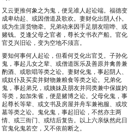
又云更推何象之为鬼，便见谁人起讼端。福德变
成卑幼起、或因僧道及歌欢。妻财化出阴人仆。
或为生涯货物牵。兄弟动来因手足朋友喧哗、或
赌钱。爻逢父母之官者，尊长文书衣产船。官化
官爻兴旧讼，变为空地不须言。
要知何事何人起讼，但看何爻化出官爻。子孙化
鬼，事起儿女之辈、或僧道医乐及善原并禽兽兼
酌酒、或歌唱等类之讼。妻财化鬼，事起阴人、
或奴仆及买卖并财物兼粮食等类之讼。兄弟化
鬼，事起弟兄，或姨妹及朋友并同类兼中保媒妁
等类，如加朱雀，便是赌博之讼。父母化鬼，事
起尊长等辈、或文书及房屋并舟车兼袍服、或坟
墓等类之讼。鬼化鬼，事起旧讼，不然亦主两
情、或三衙门、或结后复告。以上六亲纵然此日
官鬼化鬼若空，又不依前断之。