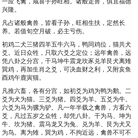
一应飞禽，咸喜子孙旺相。诸般走兽，俱宜福德
兴隆。
凡占诸般禽兽，皆看子孙，旺相生扶，定然长
养。若值旬空月破，必主亏伤。
初鸡二犬三猪四羊五牛六马，鸭同鸡位，猫共犬
爻。近日众牲，只取六爻之定位；远年禽兽，远
凭八卦之分宫，干马坤牛震龙坎豕兑羊艮犬离雉
巽鸡，再加生肖之爻，可决血财之利，又附亥鱼
酉鸡午鹿寅猫。
凡推六畜，各有分宫，如初爻为鸡为鸭为鹅。二
爻为犬为猫。三爻为猪。四爻为羊。五爻为牛。
六爻为马为骡为驴。凡一年半载之禽兽，方看六
爻，凡过五岁之众牲，却凭八卦。干为马、坤为
牛、坎为猪、震马龙又为兔、兑为羊、艮为犬又
为鸟。离为雉，巽为鸡，不拘近远，禽兽不可不