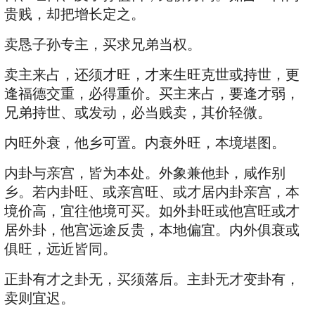
贵贱，却把增长定之。
卖恳子孙专主，买求兄弟当权。
卖主来占，还须才旺，才来生旺克世或持世，更
逢福德交重，必得重价。买主来占，要逢才弱，
兄弟持世、或发动，必当贱卖，其价轻微。
内旺外衰，他乡可置。内衰外旺，本境堪图。
内卦与亲宫，皆为本处。外象兼他卦，咸作别
乡。若内卦旺、或亲宫旺、或才居内卦亲宫，本
境价高，宜往他境可买。如外卦旺或他宫旺或才
居外卦，他宫远途反贵，本地偏宜。内外俱衰或
俱旺，远近皆同。
正卦有才之卦无，买须落后。主卦无才变卦有，
卖则宜迟。