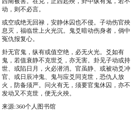
西南被害。在兑，正西起殃，卦中纵有鬼，若不
动，则不必言。
或空或绝无回禄，安静休囚也不侵。子动伤官殃
息灭，福临世上火光沉。鬼爻暗动伤身者，倘中
冤仇报复心。
卦无官鬼，纵有或值空绝，必无火光。爻如有
鬼，若值衰静不克世爻，亦无害。卦见子动或持
世、或陷日月，火必潜消。官虽静、或被动爻冲
官、或日辰冲鬼、鬼与应爻同克世，恐仇人放
火，防备须严。问火有无，须要官鬼休囚，亦不
发动又不克世，便无火殃。
来源:360个人图书馆