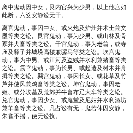
离中鬼动因中女，艮内官兴为少男，以上他宫如
此断，六爻安静讼无干。
离官鬼动，事因中女、或火炮及炉灶并术士兼文
墨等类之讼。艮官鬼动，事为少男、或山林及骨
冢并犬畜等类之讼。干宫鬼动，事为老翁，或寺
庙及释子并城垛高楼兼骡马等类之讼。坎宫鬼
动，事为中男、或江河及盗贼并水利兼猪畜等类
之讼。震官鬼动，事为长男、或起造及树木并舟
揖等类之讼。巽宫鬼动，事因长女、或花草及竹
芦并使风兼鸡畜等类之讼。坤宫鬼动，事因老
妪、或分坟墓及荒郊并牛畜布疋大车等类之讼。
兑官鬼动，事因少女、或庵堂及尼姑并水利酒坊
兼羊畜等类之讼。凡占讼有无，鬼若休囚安静，
朱雀不摇，便无讼扰。