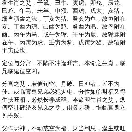
看生肖之爻，子鼠、丑牛、寅虎、卯兔、辰龙、
巳蛇、午马、未羊、申猴、酉鸡、戌犬、亥猪，
细查演禽之法，丁亥为猪、癸亥为鱼，故鱼附在
亥。丁酉为鸡、己酉为鸡、癸酉为鸦、故鸟附在
酉。丙午为马、戊午为獐、壬午为鹿、故獐鹿附
在午。丙寅为虎、壬寅为豹、戊寅为猫、故猫附
于寅位也。
定位与分宫，不陷不冲逢旺吉。本命之生肖，临
兄临鬼值空凶。
分宫之爻，若值旬空、月破、日冲者，皆不为
佳。或临官鬼兄弟必犯灾屯。分位如临财福又得
生扶旺相，必然长养成群。本命即生肖之爻，纵
值空冲破绝及兄弟之爻，俱各无碍，惟临官鬼立
见伤残。
父作忌神，不动或空为福。财当利息，逢生或旺