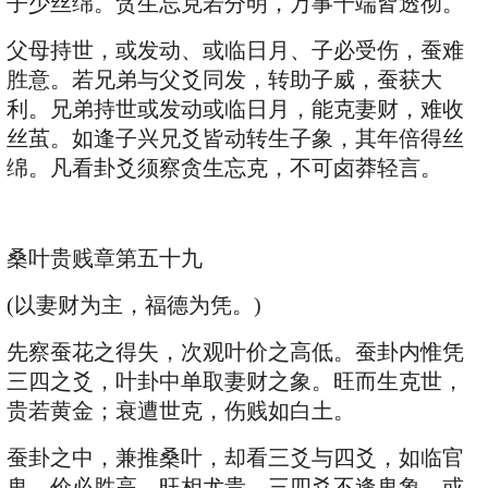
子少丝绵。贪生忘克若分明，万事千端皆透彻。
父母持世，或发动、或临日月、子必受伤，蚕难
胜意。若兄弟与父爻同发，转助子威，蚕获大
利。兄弟持世或发动或临日月，能克妻财，难收
丝茧。如逢子兴兄爻皆动转生子象，其年倍得丝
绵。凡看卦爻须察贪生忘克，不可卤莽轻言。
桑叶贵贱章第五十九
(以妻财为主，福德为凭。)
先察蚕花之得失，次观叶价之高低。蚕卦内惟凭
三四之爻，叶卦中单取妻财之象。旺而生克世，
贵若黄金；衰遭世克，伤贱如白土。
蚕卦之中，兼推桑叶，却看三爻与四爻，如临官
鬼，价必胜高，旺相尤贵。三四爻不逢鬼象、或