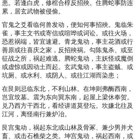
患。若逢白虎，修棺合椁反招殃。住腾蛇事防连
累，居玄武物被侵偷。
官鬼之爻看临何兽发动，便知何事招殃。鬼临朱
雀，事主文书或寄信或喧哗或词讼。或往火场，
恐惹祸端，皆宜速避。青龙鬼动，事主花酒或行
善原或往喜庆之家，反招殃祸。勾陈鬼杀、或至
征战之所，祸起难逃。腾蛇鬼动，主妖怪或魔倒
或虚惊或因动土而起。玄武鬼动，事主盗贼、或
坑厕、或水利、或阴人、或往江湖而染患；
在艮则忌临东北，不利山林。在坤则弗酶西南，
岂宜坟墓。震为东向巽东南，起屋上梁休奉贺。
兑乃西方干西北，看经讲道莫登坛。坎嫌北往及
江河，离怪南行兼炉冶。
艮宫鬼动，祸起东北或山林及骨冢、兼少男并犬
畜、或击石樵柴之类。坤宫鬼动，祸起西南，或