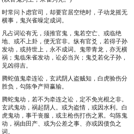
时常问卜虑官司，却要官居空绝时，子动龙摇无
横事，鬼兴雀噪定成词。
凡占词讼有无，须推官鬼，鬼若空亡、或临绝
地、或不上卦，便无官非。纵有官爻，若得子孙
发动，或持世上，永不成词。鬼带青龙，亦无横
祸；鬼临朱雀发动，讼必当兴；鬼爻若化子孙，
见凶得吉。
腾蛇值鬼牵连讼，玄武阴人盗贼知，白虎验伤分
胜负，勾陈争产辩赢输。
腾蛇鬼动，若不为牵连之讼，定不免光棍之非。
玄武鬼动，祸起阴人。或为盗情，或因水利。白
虎鬼动，事干丧服，或主枪伤打伤之累。勾陈鬼
动，祸由田产、或为公差之事、亦或因债负之
词。