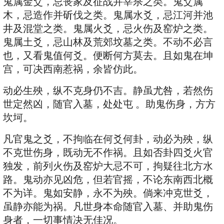
鬼属金爻，忌丧家及征战并宰杀之类。鬼爻属
木，忌造作并斫伐之类。鬼属水爻，忌江河并池
井及混堂之类。鬼属火爻，忌火伤及窑炉之类。
鬼属土爻，忌山林及荒郊坟墓之类。不动不必言
也，又看鬼值何爻。便断何方莫去。且如鬼在坤
宫，可决西南惹祸，余皆仿此。
动必生殃，纵不克身仍不吉。静虽尤咎，若然伤
世定然凶，随官入墓，处处屯 。助鬼伤身，方方
坎坷。
凡官鬼之爻，不拘临在何爻何卦，动必为殃，纵
不克世伤身，既动无不作祸。且如否卦四爻火官
独发，前列火伤及窑炉大忌不可，拘疑往北方水
路。鬼动亦见凶危，但若官摇，不论东南西北概
不为详。鬼如安静，永不为殃。倘来冲克世爻，
虽静亦能为祸。凡世身本命随官入墓、并助鬼伤
身者，一切事情决无佳况。