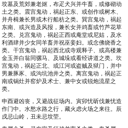
坟墓及荒郊兼老妪，布疋犬兴并牛畜，或修砌动
土之类。震宫鬼动，祸起正东、或创作或树木、
并舟楫兼长男或木行船枋之类。巽宫鬼动，祸起
东南、或兴造及风报，兼长女并鸡畜或竹芦花草
之类。兑宫鬼动，祸起正西或庵堂或尼姑，及水
利酒肆并少女同羊畜并祝巫妾妇。或念佛烧香之
类。干宫鬼动，祸起西北或寺观释子、或高楼兼
金玉并白翁同骡马、及城垛或看经讲道之类。坎
宫鬼动，祸起正北、或江河或盗贼及狱门，并中
男兼豚豕、或沟坑池井之类。离宫鬼动，祸起正
南或锅灶并窑炉及术士、兼中女或锐炮流星之
类。
申酉避凶丧，又避战征场内。寅卯忧斫伐兼忧造
作门中。水愁水路之行，藏火虑火场之来往。辰
戌忌山岭，丑未忌坟茔。