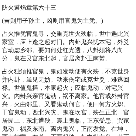
防火避焰章第六十三
(吉则用子孙主，凶则用官鬼为主凭。)
占火惟凭官鬼寻，交重克世火殃临，世中遇此兴
家室，应上逢之起对门。内卦鬼兴忧本宅，外爻
官动虑乡邻。要知何处红光透，八卦须将八向
分，鬼在艮宫东北起，官居离卦正南焚。
占火独须推官鬼，鬼如发动便有火殃，不克世身
并内卦，虽见无妨。动来伤宅或克世爻，难逃回
禄。世值鬼摇，本家起火；应临鬼动，对宅兴
灾。内卦兴亲官鬼动，祸不离家。他官或外卦官
兴，火由邻里。又看鬼动何官，便曰何方火炽。
干宫鬼动，西北兴灾。鬼在坎宫，殃生正北。官
居艮上，东北遭殃。震上鬼临，正东受患。巽家
鬼动，祸及东南。离内鬼兴，正南发觉。在坤，