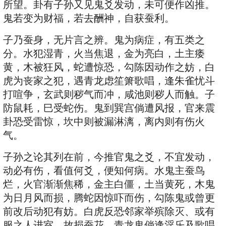
所望。卦有子孙又见鬼爻发动，未可便作凶推。
鬼若变为财福，若去酬神，自获蚕利。
子乃蚕身，无片言之辨。鬼为病症，有五类之
分。水犯湿青，火当焦退，金为亮白，土主痿
黄，木被狂风，蛇遭惊恐，勾陈因动作之妨，白
虎为丧家之犯，遇青龙虑笙箫歌唱，逢朱雀忧斗
打喧争，玄武则秽气而冲，咸池则秽人而触。子
防鼠耗，巳受蛇伤。鬼到巽宫倘遭风报，官来震
卦恐受雷惊，坎中则被漏淋漓，离内则有伤火
气。
子孙之论其列在前，今推官鬼之爻，不宜发动，
动必有伤，看值何爻，便知何病。水鬼主蚕鸟
烂，火官渐渐焦稀，金主白僵，土当黄死，木鬼
为日月风而损，腾蛇因惊吓而伤，勾陈鬼或曾更
前改后动犯有妨。白虎反恐邻家举殡除灭、或有
服之人进室，故损蚕花。青龙鬼倘逢淫乐及歌唱