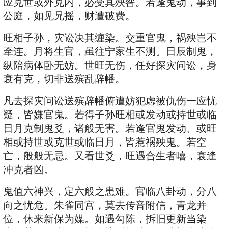
应克世或外克内，必受其殃咎。若逢鬼动，事到
公庭，如见兄摇，财遭破费。
旺相子孙，灾讼决其缠染。交重官鬼，祸殃岂不
牵连。月将生官，虽往宁家生不测。日辰制鬼，
纵陪病体卧无妨。世旺无伤，任好探灾问讼，身
衰有克，切非送殡乱辞幡。
凡去探灾问讼送殡辞幡俯遭妨犯虑被仇伤一应忧
疑，皆嫌官鬼。若得子孙旺相或发动或持世或临
日月克制鬼爻，诸般无害。若逢官鬼发动、或旺
相或持世或克世或临日月，皆惹祸殃鬼。若空
亡，般般无忌。又看世爻，旺遇合生者嘻，衰逢
冲克者凶。
鬼值六神兴，定六般之患难。官临八卦动，分八
向之忧危。朱雀同宫，莫去传音附信，青龙并
位，休来新保为媒。如遇勾陈，拆旧更新当染