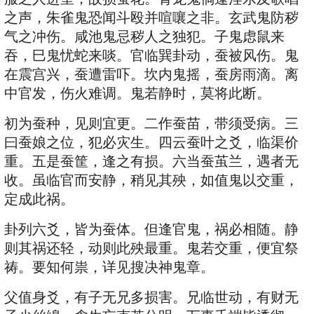
之声，朱雀鬼恐闻斗殴并喧嚷之非。玄武鬼防秽
气之冲伤。咸池鬼忌秽人之独犯。子鬼虑鼠来
吞，巳鬼忧蛇来啖。官临巽卦动，蚕被风伤。鬼
在震宫兴，蚕遭雷吓。坎内鬼摇，蚕房雨滴。离
中官发，伤火难调。鬼若静时，莫将此断。
初为蚕种，见则宜更。二作蚕苗，带须受病。三
曰蚕娘之位，犯必灾生。四云蚕叶之爻，临渠价
重。五是蚕筐，逢之有损。六当蚕茧兰，遇者无
收。虽临官而安静，稍见其殃，如值鬼以交重，
定成此祸。
卦列六爻，皆为蚕体。但逢官鬼，祸必相随。静
则其祸还轻，动则此殃最重。鬼若交重，便宜祭
祷。要知何祟，详见搜决神鬼章。
父值身爻，有子无兄多损害。兄临世动，有财无