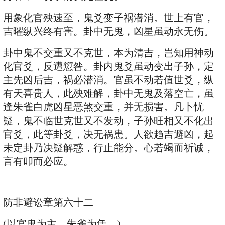
用象化官殃速至，鬼爻变子祸潜消。世上有官，
吉曜纵兴终有害。卦中无鬼，凶星虽动永无伤。
卦中鬼不交重又不克世，本为清吉，岂知用神动
化官爻，反遭愆咎。卦内鬼爻虽动变出子孙，定
主先凶后吉，祸必潜消。官虽不动若值世爻，纵
有天喜贵人，此殃难解，卦中无鬼及落空亡，虽
逢朱雀白虎凶星恶煞交重，并无损害。凡卜忧
疑，鬼不临世克世又不发动，子孙旺相又不化出
官爻，此等卦爻，决无祸患。人欲趋吉避凶，起
未定卦乃决疑解惑，行止能分。心若竭而祈诚，
言有叩而必应。
防非避讼章第六十二
(以官鬼为主，朱雀为凭。)