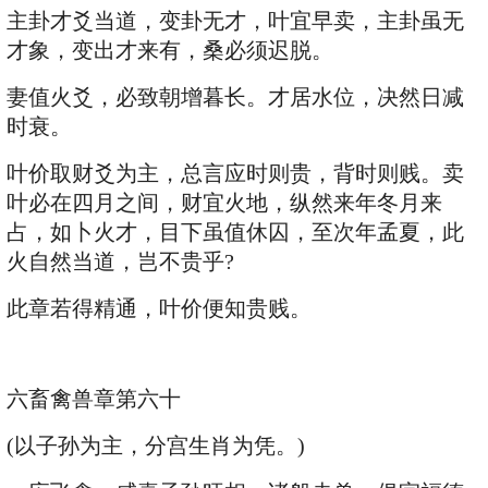
主卦才爻当道，变卦无才，叶宜早卖，主卦虽无
才象，变出才来有，桑必须迟脱。
妻值火爻，必致朝增暮长。才居水位，决然日减
时衰。
叶价取财爻为主，总言应时则贵，背时则贱。卖
叶必在四月之间，财宜火地，纵然来年冬月来
占，如卜火才，目下虽值休囚，至次年孟夏，此
火自然当道，岂不贵乎?
此章若得精通，叶价便知贵贱。
六畜禽兽章第六十
(以子孙为主，分宫生肖为凭。)