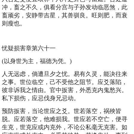
冲，畜之不久，俱看分宫与子孙发动临恶煞，此
畜顽劣，安静带吉星，其兽驯良。旺则肥，而衰
则瘦也。
忧疑损害章第六十一
(以身世为主，福德为凭。)
人无远虑，倘遭旦夕之忧。易有久灵，能决往来
之事。世位临空，己不受他之阻节。应爻落陷，
彼非诉我之情由。官中扳害，外悉克内鬼愁兴。
私下损伤，应忌伐身兄忌动。
预防扳害，当论世应之爻。世若落空，祸殃皆
脱。应若落空，他难损我。世应若不空亡，便寻
生克，世克应或内克外，不论公私毫无克害。如