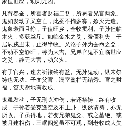
象值世应，动则尤凶。
凡育春蚕，所喜者财福二爻，所忌者兄官两象。
鬼如发动子又空亡，此蚕不拘多寡，殄灭无遣。
鬼象衰而且静，子值旺乡，全收蚕利。子孙但临
木火，多获丝斤。如临金水之爻，蚕僵利失。子
居辰戌丑未，止得半收。又论子孙为蚕命之爻，
不动不空静旺，称为大吉。兄弟官鬼不宜临世应
之爻，静无大害，动兴灾。
有子官兴，速去祈禳终有益。无孙鬼动，纵来祭
祷也无功。子变父官，满室盈栏无结秀。官之财
福，答天谢地有收成。
鬼虽发动，子无刑克冲伤，若还祭祷，终有收
成。子孙若受克逢空及不上卦，纵然请祷，亦无
所收。子虽得地，若变兄弟鬼爻、或之墓绝、或
被月建相伤，三眠四起虽不可观，到老收成大失