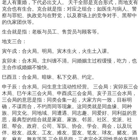
老人有重婚，下代必出文人。 天干全部是克合形式，而地支有
克合也有生合。克合就是指：对应之组合：如医生与病人、警
察与罪犯、执政党与在野党，以及赛场上的竞争对手、黑帮中
的仇家团伙等。
生合就是指：老板与员工、售货员与顾客等。
地支三合：
寅午戌：合火局。明局。寅木生火，火生土入课。
亥卯未：合木局。主纠缠不清。问婚姻主过程缓慢，吃力，也
主合作或婚姻不愉快。
巳酉丑：合金局。暗昧、私下交易、约定。
申子辰：合水局。问生意主流动性经营。 三会局：寅卯辰三会
木局、巳午未三会火局、申酉戍三会金局、亥子丑三会水局，
三会局的意思是指：同类会集一起，大家方向一致，目标明
确，不谋而合，不约而同等现象。这同类就是同血缘、同种
族、同文化、同地域、同遭遇、同志趣、同爱好、同利益的意
思，最典型的组合就是家庭、家族、邻居、社区、党派、社
团、帮会、政府、公司、军队、协会、学会、商会，以及玩
伴、校友、战友、工友、难友、盟友、笔友、球友、赌友、酒
友、麻友、舞友等等 三合局是指：三者完全不同性质的东西结