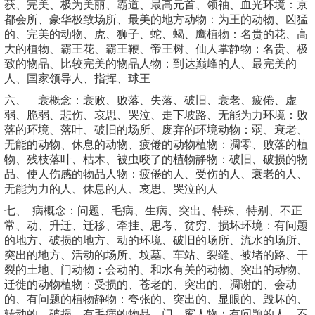
获、完美、极为美丽、霸道、最高元首、领袖、血光环境：京
都会所、豪华极致场所、最美的地方动物：为王的动物、凶猛
的、完美的动物、虎、狮子、蛇、蝎、鹰植物：名贵的花、高
大的植物、霸王花、霸王鞭、帝王树、仙人掌静物：名贵、极
致的物品、比较完美的物品人物：到达巅峰的人、最完美的
人、国家领导人、指挥、球王
六、 衰概念：衰败、败落、失落、破旧、衰老、疲倦、虚
弱、脆弱、悲伤、哀思、哭泣、走下坡路、无能为力环境：败
落的环境、落叶、破旧的场所、废弃的环境动物：弱、衰老、
无能的动物、休息的动物、疲倦的动物植物：凋零、败落的植
物、残枝落叶、枯木、被虫咬了的植物静物：破旧、破损的物
品、使人伤感的物品人物：疲倦的人、受伤的人、衰老的人、
无能为力的人、休息的人、哀思、哭泣的人
七、 病概念：问题、毛病、生病、突出、特殊、特别、不正
常、动、升迁、迁移、牵挂、思考、贫穷、损坏环境：有问题
的地方、破损的地方、动的环境、破旧的场所、流水的场所、
突出的地方、活动的场所、坟墓、车站、裂缝、被堵的路、干
裂的土地、门动物：会动的、和水有关的动物、突出的动物、
迁徙的动物植物：受损的、苍老的、突出的、凋谢的、会动
的、有问题的植物静物：夸张的、突出的、显眼的、毁坏的、
转动的、破损、有毛病的物品、门、窗人物：有问题的人、不