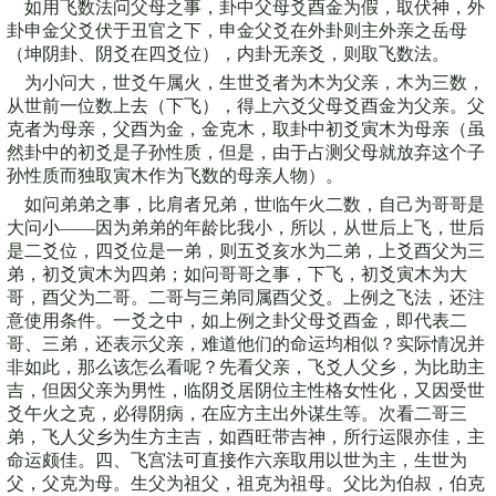
如用飞数法问父母之事，卦中父母爻酉金为假，取伏神，外
卦申金父爻伏于丑官之下，申金父爻在外卦则主外亲之岳母
（坤阴卦、阴爻在四爻位），内卦无亲爻，则取飞数法。
为小问大，世爻午属火，生世爻者为木为父亲，木为三数，
从世前一位数上去（下飞），得上六爻父母爻酉金为父亲。父
克者为母亲，父酉为金，金克木，取卦中初爻寅木为母亲（虽
然卦中的初爻是子孙性质，但是，由于占测父母就放弃这个子
孙性质而独取寅木作为飞数的母亲人物）。
如问弟弟之事，比肩者兄弟，世临午火二数，自己为哥哥是
大问小——因为弟弟的年龄比我小，所以，从世后上飞，世后
是二爻位，四爻位是一弟，则五爻亥水为二弟，上爻酉父为三
弟，初爻寅木为四弟；如问哥哥之事，下飞，初爻寅木为大
哥，酉父为二哥。二哥与三弟同属酉父爻。上例之飞法，还注
意使用条件。一爻之中，如上例之卦父母爻酉金，即代表二
哥、三弟，还表示父亲，难道他们的命运均相似？实际情况并
非如此，那么该怎么看呢？先看父亲，飞爻人父乡，为比助主
吉，但因父亲为男性，临阴爻居阴位主性格女性化，又因受世
爻午火之克，必得阴病，在应方主出外谋生等。次看二哥三
弟，飞人父乡为生方主吉，如酉旺带吉神，所行运限亦佳，主
命运颇佳。四、飞宫法可直接作六亲取用以世为主，生世为
父，父克为母。生父为祖父，祖克为祖母。父比为伯叔，伯克