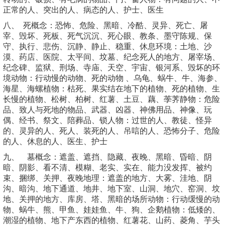
正常的人、突出的人、病态的人、护士、医生
八、 死概念：恐怖、危险、黑暗、冷酷、灵异、死亡、屠
宰、毁坏、死板、死气沉沉、死心眼、教条、墨守陈规、保
守、执行、悲伤、沉静、静止、稳重、休息环境：土地、沙
漠、药店、医院、太平间、坟墓、纪念死人的地方、屠宰场、
纪念碑、监狱、刑场、寺庙、天空、宇宙、银河系、毁坏的环
境动物：行动慢的动物、死的动物 、乌龟、蜗牛、牛、海参、
海星、海螺植物：枯死、果实结在地下的植物、死的植物、生
长慢的植物、松树、柏树、红薯、土豆、藕、荸荠静物：危险
品、致人与死地的物品、武器、凶器、神佛用品、神像、玩
偶、经书、祭文、陪葬品、锁人物：过世的人、教徒、怪异
的、灵异的人、死人、装死的人、吊唁的人、恐怖分子、危险
的人、休息的人、医生、护士
九、 墓概念：遮盖、遮挡、隐藏、夜晚、黑暗、昏暗、阴
暗、阴影、看不清、模糊、老实、实在、能力没发挥、被约
束、捆绑、关押、夜晚地理：遮盖的地方、大雾、洼地、阴
沟、暗沟、地下通道、地井、地下室、山洞、地穴、窑洞、坟
地、关押的地方、库房、塔、黑暗的场所动物：行动缓慢的动
物、蜗牛、熊、甲鱼、娃娃鱼、牛、狗、企鹅植物：低矮的、
潮湿的植物、地下产东西的植物、红薯花、山药、菱角、芋头