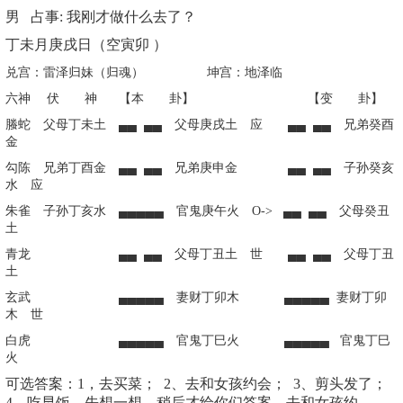
男 占事: 我刚才做什么去了？
丁未月庚戌日（空寅卯 ）
兑宫：雷泽归妹（归魂） 坤宫：地泽临
六神 伏 神
【本 卦】 【变 卦】
螣蛇 父母丁未土 ▄▄ ▄▄ 父母庚戌土 应 ▄▄ ▄▄ 兄弟癸酉
金
勾陈 兄弟丁酉金 ▄▄ ▄▄ 兄弟庚申金 ▄▄ ▄▄ 子孙癸亥
水 应
朱雀 子孙丁亥水 ▄▄▄▄▄ 官鬼庚午火 O->
▄▄ ▄▄ 父母癸丑
土
青龙 ▄▄ ▄▄ 父母丁丑土 世 ▄▄ ▄▄ 父母丁丑
土
玄武 ▄▄▄▄▄ 妻财丁卯木
▄▄▄▄▄
妻财丁卯
木 世
白虎 ▄▄▄▄▄ 官鬼丁巳火
▄▄▄▄▄
官鬼丁巳
火
可选答案：1，去买菜； 2、去和女孩约会； 3、剪头发了；
4、吃早饭。先想一想，稍后才给你们答案，去和女孩约