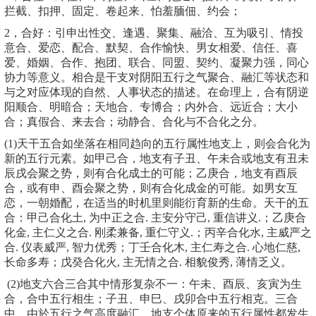
拦截、扣押、固定、卷起来、怕羞腼佃、约会；
2，合好：引申出性交、逢遇、聚集、融洽、互为吸引、情投
意合、爱恋、配合、默契、合作愉快、男女相爱、信任、喜
爱、婚姻、合作、抱团、联合、同盟、契约、凝聚力强，同心
协力等意义。相合是干支对阴阳五行之气聚合、融汇等状态和
与之对应体现的自然、人事状态的描述。在命理上，合有阴逆
阳顺合、明暗合；天地合、专博合；内外合、远近合；大小
合；真假合、来去合；动静合、合化与不合化之分。
(1)天干五合如坐落在相同趋向的五行属性地支上，则会合化为
新的五行元素。如甲己合，地支有子丑、午未合或地支有丑未
辰戌会聚之势，则有合化成土的可能；乙庚合，地支有酉辰
合，或有申、酉会聚之势，则有合化成金的可能。如男女互
恋，一朝婚配，在适当的时机里则能衍育新的生命。天干的五
合：甲己合化土, 为中正之合. 主安分守己, 重信讲义.；乙庚合
化金, 主仁义之合. 刚柔兼备, 重仁守义.；丙辛合化水, 主威严之
合. 仪表威严, 智力优秀；丁壬合化木, 主仁寿之合. 心地仁慈,
长命多寿；戊癸合化火, 主无情之合. 相貌俊秀, 薄情乏义。
(2)地支六合三合其中情形复杂不一：午未、酉辰、亥寅为生
合，合中五行相生；子丑、申巳、戌卯合中五行相克。三合
中，由於五行之气高度融汇，地支个体原来的五行属性都发生