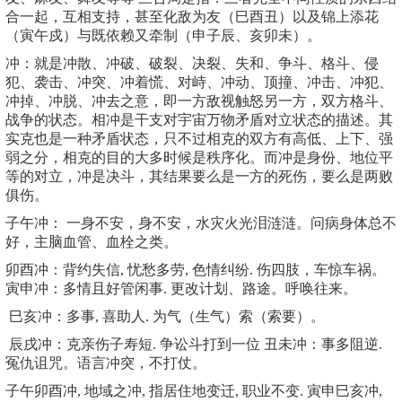
合一起，互相支持，甚至化敌为友（巳酉丑）以及锦上添花
（寅午戍）与既依赖又牵制（申子辰、亥卯未）。
冲：就是冲散、冲破、破裂、决裂、失和、争斗、格斗、侵
犯、袭击、冲突、冲着慌、对峙、冲动、顶撞、冲击、冲犯、
冲掉、冲脱、冲去之意，即一方敌视触怒另一方，双方格斗、
战争的状态。相冲是干支对宇宙万物矛盾对立状态的描述。其
实克也是一种矛盾状态，只不过相克的双方有高低、上下、强
弱之分，相克的目的大多时候是秩序化。而冲是身份、地位平
等的对立，冲是决斗，其结果要么是一方的死伤，要么是两败
俱伤。
子午冲： 一身不安，身不安，水灾火光泪涟涟。问病身体总不
好，主脑血管、血栓之类。
卯酉冲：背约失信, 忧愁多劳, 色情纠纷. 伤四肢，车惊车祸。
寅申冲：多情且好管闲事. 更改计划、路途。呼唤往来。
巳亥冲：多事, 喜助人. 为气（生气）索（索要）。
辰戌冲：克亲伤子寿短. 争讼斗打到一位 丑未冲：事多阻逆.
冤仇诅咒。语言冲突，不打仗。
子午卯酉冲, 地域之冲, 指居住地变迁, 职业不变. 寅申巳亥冲,