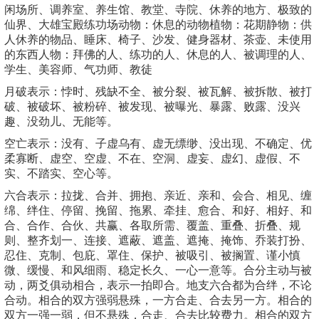
闲场所、调养室、养生馆、教堂、寺院、休养的地方、极致的
仙界、大雄宝殿练功场动物：休息的动物植物：花期静物：供
人休养的物品、睡床、椅子、沙发、健身器材、茶壶、未使用
的东西人物：拜佛的人、练功的人、休息的人、被调理的人、
学生、美容师、气功师、教徒
月破表示：悖时、残缺不全、被分裂、被瓦解、被拆散、被打
破、被破坏、被粉碎、被发现、被曝光、暴露、败露、没兴
趣、没劲儿、无能等。
空亡表示：没有、子虚乌有、虚无缥缈、没出现、不确定、优
柔寡断、虚空、空虚、不在、空洞、虚妄、虚幻、虚假、不
实、不踏实、空心等。
六合表示：拉拢、合并、拥抱、亲近、亲和、会合、相见、缠
绵、绊住、停留、挽留、拖累、牵挂、愈合、和好、相好、和
合、合作、合伙、共赢、各取所需、覆盖、重叠、折叠、规
则、整齐划一、连接、遮蔽、遮盖、遮掩、掩饰、乔装打扮、
忍住、克制、包庇、罩住、保护、被吸引、被搁置、谨小慎
微、缓慢、和风细雨、稳定长久、一心一意等。合分主动与被
动，两爻俱动相合，表示一拍即合。地支六合都为合绊，不论
合动。相合的双方强弱悬殊，一方合走、合去另一方。相合的
双方一强一弱，但不悬殊，合走、合去比较费力。相合的双方