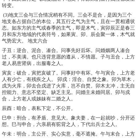
转变。
(3)地支三会与三合情况稍有不同。三会不是合，是因为三个
地支各占据自己的本位，其五行之气为主气，且在一贯相通状
态。如东方的主气或春季的主气，即是木气，寅卯辰正是春三
月和东方地域的代表符号，如果寅、卯、辰会聚一体，木气就
气势宏大。 地支六合
子丑：逆合、泥合、凑合。问事先好后坏。问婚姻两人凑合
过，不美满。也只违背意愿的遵从，不情愿。子与丑合，上方
老人易患肾病，出服毒之人。
寅亥：破合，寅把亥破了。问事好中有坏。午与寅合，上方老
人有少亡，有残疾之人。 卯戌：淫合、自焚之象。卯为草木，
戌为火库，卯去合戌进了火库，岂不自焚。卯木太冲，主无自
控能力、意志不坚定、缺乏主见。问婚主未婚同居。卯与戍
合，上方老人或姊妹有二婚之人。
辰酉：暗合，表私下定，不公开。
巳申：刑合，有矛盾、意见大。象夫妻，在一起就吵，分开还
想。巳与申合，六亲易有驼背之人，下代出兵士之人。
午未：明合，主公开、实心实意，毫不遮掩。午与末合，上方