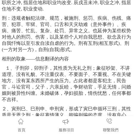
职所之冲, 指居住地和职业均改变. 辰戌丑未冲, 职业之冲, 指居
住地不变, 职业变动.
刑：违规者触犯法律、规范，被施刑、惩罚、疾病、伤残、痛
苦、犯罪、牢狱、官司、口舌和天灾劫难（意外事件）、疾
病、痛苦、忙乱、复杂、处罚、异常之义。也延伸为某些权势
对他人的刑罚、伤害，以及某些个人对自我思想、欲念及行为
自我忏悔以至引发自渎自虐的行为。刑有互刑(相互形式)、刑
(一方对另一方)，自刑(自我)形式。
相刑的取象——信息翻译的内容
１、子刑卯，卯刑子，其性质为无礼之刑；象征吵架、不讲
道理、没有礼貌、不注重仪表、不要面子、不重视、不在关键
地方、没有某东西所产生的压力。占此者都是客犯主，民告
官，斗讼官司，父子，六亲反睦，争财动官，手足无情，问婚
姻则被异性纠缠。未婚破体，孕妇损胎，情伤忧愁，任何事都
不吉祥。
２、寅刑巳、巳刑申、申刑寅，形成了寅巳申循环三刑，其性
质是无恩之刑；象征寡情薄义、能骗则骗的态度、没有良心、
稀罕少见、不经常出现、突然性质、意外、无原无故跳出来、
不孝敬、不尊重、不遵守游戏规则。凡遇无恩之刑，知恩不报
首頁
服務項目
聯繫我們
反为仇，有如东郭先生救狼，被狼伤害，当官者防被他人谋