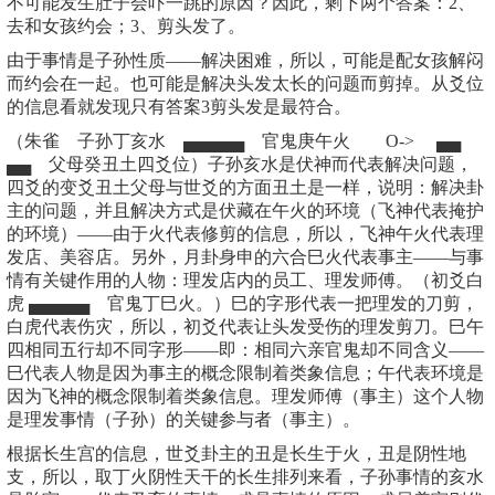
不可能发生肚子会吓一跳的原因？因此，剩下两个答案：2、
去和女孩约会；3、剪头发了。
由于事情是子孙性质——解决困难，所以，可能是配女孩解闷
而约会在一起。也可能是解决头发太长的问题而剪掉。从爻位
的信息看就发现只有答案3剪头发是最符合。
（朱雀 子孙丁亥水 ▄▄▄▄▄ 官鬼庚午火 O-> ▄▄
▄▄ 父母癸丑土四爻位）子孙亥水是伏神而代表解决问题，
四爻的变爻丑土父母与世爻的方面丑土是一样，说明：解决卦
主的问题，并且解决方式是伏藏在午火的环境（飞神代表掩护
的环境）——由于火代表修剪的信息，所以，飞神午火代表理
发店、美容店。另外，月卦身申的六合巳火代表事主——与事
情有关键作用的人物：理发店内的员工、理发师傅。（初爻白
虎 ▄▄▄▄▄ 官鬼丁巳火。）巳的字形代表一把理发的刀剪，
白虎代表伤灾，所以，初爻代表让头发受伤的理发剪刀。巳午
四相同五行却不同字形——即：相同六亲官鬼却不同含义——
巳代表人物是因为事主的概念限制着类象信息；午代表环境是
因为飞神的概念限制着类象信息。理发师傅（事主）这个人物
是理发事情（子孙）的关键参与者（事主）。
根据长生宫的信息，世爻卦主的丑是长生于火，丑是阴性地
支，所以，取丁火阴性天干的长生排列来看，子孙事情的亥水