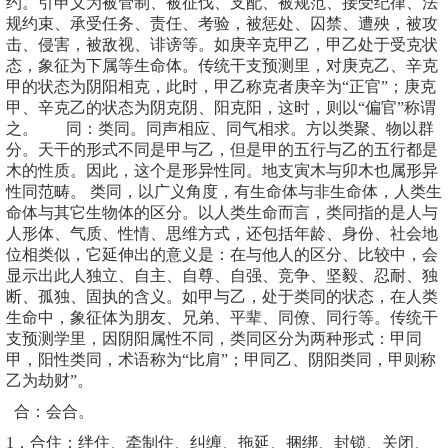
约。引申义为被管制、被征伐、支配、被规范、接受纪律、法
规约束、承受任务、责任、考验，被惩处、囚禁、遭殃，被攻
击、侵害，被敌视、诽谤等。如庚辛克甲乙，甲乙处于受克状
态，象征为下属等生命体。传统干支预测里，对庚克乙、辛克
甲的状态为阴阳相克，此时，甲乙称克者庚辛为“正官”；庚克
甲、辛克乙的状态为阴克阴、阳克阳，这时，则以“偏官”称谓
之。 同：类同。同声相应、同气相求。方以类聚、物以群
分。天干的形式不同是甲与乙，但是甲的五行与乙的五行都是
木的性质。因此，这个是形异性同。地支寅木与卯木也属形异
性同范畴。 类同，以广义角度，有生命体与非生命体，人类生
命体与其它生物体的区分。以人类生命而言，类同指的是人与
人形体、气质、性情、思维方式，还包括年龄、身份、社会地
位相类似，它延伸出的意义是：在与他人的区分、比较中，会
显示出此人独立、自主、自尊、自强、竞争、坚毅、忍耐、独
断、孤独、固执的含义。如甲与乙，处于类同的状态，在人类
生命中，象征体为朋友、兄弟、平辈、同僚、同行等。传统干
支预测学里，因阴阳属性不同，类同区分为两种形式：甲同
甲，阳性类同，术语称为“比肩”；甲同乙、阴阳类同，甲则称
乙为劫财”。
合：会合。
1，合住：绊住、牵制住、纠缠、拖延、捆绑、封锁、关闭、