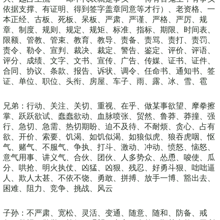
依据支撑、有证明、得到签字盖章同意等才行）、老资格、一
本正经、古板、死板、呆板、严肃、严谨、严格、严厉、规
章、制度、规则、规定、规矩、标准、指标、期限、时间表、
限额、管教、管束、教育、教导、责备、责骂、责打、责罚、
责令、勒令、宣判、裁决、裁定、警告、鉴定、评价、评语、
评分、成绩、文字、文书、宣传、广告、传媒、证书、证件、
合同、协议、条款、报告、诉状、调令、任命书、通知书、签
证、单位、职位、头衔、房屋、车子、雨、露、冰、雪、雹
兄弟：行动、关注、关切、重视、在乎、做某事欲望、摩拳擦
掌、跃跃欲试、蠢蠢欲动、血脉喷张、贸然、鲁莽、莽撞、强
行、急切、急需、热切期盼、迫不及待、不耐烦、贪心、占有
欲、开价、索要、饥渴、如饥似渴、如狼似虎、狼吞虎咽、怄
气、赌气、不服气、争执、打斗、激动、冲动、愤怒、恼怒、
意气用事、讲义气、合伙、团伙、人多势众、怂恿、唆使、瓜
分、哄抢、明火执仗、凶猛、凶狠、残忍、好勇斗狠、咄咄逼
人、欺人太甚、不依不饶、勇敢、拼搏、放手一博、豁出去、
困难、阻力、竞争、挑战、风云
子孙：不严肃、宽松、灵活、变通、随意、随和、防备、戒