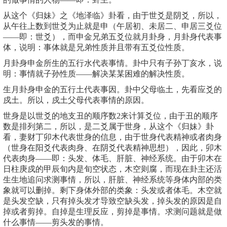
从这个《归妹》之《地泽临》卦看，由于世爻是阴爻，所以，
从午往上数到世爻为止就是申（午居初、未居二、申居三爻位
——即：世爻），而申金兄弟五爻位就月卦身，月卦身代表事
体，说明：事体就是兄弟性质并且带有五爻位性质。
月卦身申金所生的五行水代表事情。卦中只有子孙丁亥水，说
明：事情就子孙性质——解决某某困难的解决性质。
生月卦身申金的五行土代表事因。卦中父母临土，先看应爻的
戍土。所以，戍土父母代表事情的原因。
世身是以世爻的地支丑的顺序数2来计算爻位，由于丑的顺序
数是排列第二，所以，是二爻属于世身，从这个《归妹》卦
看，妻财丁卯木代表世身的信息，由于世身代表精神或者肉身
（世身在阳爻代表肉身、在阴爻代表精神思想），因此，卯木
代表肉身——即：头发、体毛、肝脏、神经系统。由于卯木在
日柱庚戍的甲辰旬内是旬空状态，木空则腐，而现在卦主还活
生生地追问求测事情，所以，肝脏、神经系统等身体内部的类
象就可以删掉。剩下身体外部的类象：头发或者体毛。木空就
是头发空缺，只有掉头发才导致空缺头发，掉头发的原因是自
掉或者剪掉。自掉是生理反应，剪掉是事情。求测问题就是做
什么事情——剪头发的事情。