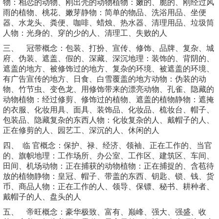
物：相恋的动物、刚出壳的动物植物：嫩的、脆的、刚经过风
雨的植物、桃花、嫩芽静物：简单的物品、洗浴用品、坐便
器、水龙头、粪便、咖啡、蜡烛、热水器、清理用品、垃圾筒
人物：光身的、穿的少的人、清理工、失败的人
三、 冠带概念：包装、打扮、宣传、修饰、品牌、复杂、城
府、伪装、遮盖、假的、深藏、深沉地理：装饰的、背阴的、
遮盖的地方、被修饰过的地方、复杂的环境、被遮盖的环境、
有广告宣传的地方、日食、白雪覆盖的地方动物：伪装的动
物、竹节虫、变色龙、用修饰带来的漂亮动物、孔雀、隐藏的
动物植物：经过修剪、修饰过的植物、遮盖的植物静物：遮掩
的衣服、化妆用具、面具、装饰品、化妆品、梳妆台、帽子、
包装品、隐藏复杂的东西人物：化妆复杂的人、戴帽子的人、
正在修剪的人、园艺工、深沉的人、休闲的人
四、 临 官概念：保护、禄、经济、领袖、正在工作的、当官
的、旗帜地理：工作场所、办公室、工作区、建筑区、车间、
田间、机场动物：正在捕获的动物植物：正在捕捉的、含苞待
放的植物静物：皇冠、帽子、带盖的东西、钥匙、锁、钱、货
币、商品人物：正在工作的人、领导、保镖、秘书、耕种者、
戴帽子的人、盘头的人
五、 帝旺概念：豪华极致、富有、巅峰、强大、强盛、收