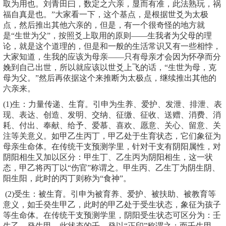
取为用也。刘青田曰，数定之六亲，显而有准，此法熟玩，祸
福自真是也。”大家看一下，这个基点，是根据世爻为太极
点，然后推出其他六亲的，但是，有一个很奇怪的地方就
是“生世为父”，按照爻上取用的原则——生我者为父母的理
论，就是这个道理的，但是和一般的生活常识又有一些相悖，
大家知道，生我的应该为母亲——只有母亲才会因为怀孕而分
娩到自己出世，所以就应该以世爻上飞的话，“生世为母，克
母为父。”然后再依据这个来推断为太极点，继续推出其他的
六亲来。
(1)生：力量传递、生育。引申为生养、爱护、发泄、排泄、表
现、表达、创造、发明、交纳、征缴、征收、送赠、消费、消
耗、付出、奉献、给予、爱慕、喜欢、愿意、关心、留意、关
注等关意义。如甲乙生丙丁，甲乙处于生育状态，它们象征为
母亲生命体。在传统干支预测学里，针对干支有阴阳属性，对
阴阳相生又加以区分：甲生丁、乙生丙为阴阳相生，这一状
态，甲乙将丙丁以“伤官”称谓之。甲生丙、乙生丁为阴生阴、
阳生阳，此时的丙丁则称为“食神”。
(2)受生：被生育。引申为被育养、爱护、被扶助、被教育等
意义，如壬癸生甲乙，此时的甲乙处于受生状态，象征为孩子
等生命体。在传统干支预测学里，阴阳受生状态可区分为：壬
生乙、癸生甲，此状态的壬、癸以“正印”称谓之；而壬生甲、