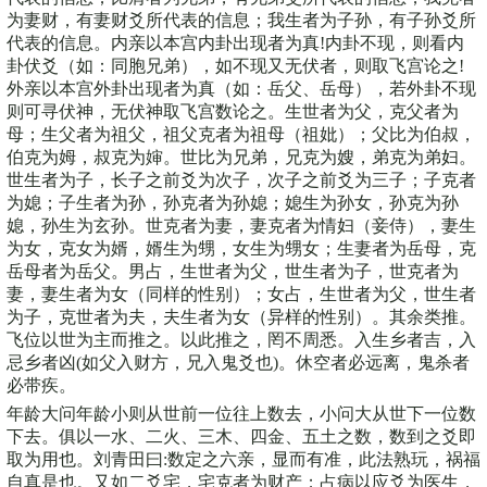
为妻财，有妻财爻所代表的信息；我生者为子孙，有子孙爻所
代表的信息。内亲以本宫内卦出现者为真!内卦不现，则看内
卦伏爻（如：同胞兄弟），如不现又无伏者，则取飞宫论之!
外亲以本宫外卦出现者为真（如：岳父、岳母），若外卦不现
则可寻伏神，无伏神取飞宫数论之。生世者为父，克父者为
母；生父者为祖父，祖父克者为祖母（祖妣）；父比为伯叔，
伯克为姆，叔克为婶。世比为兄弟，兄克为嫂，弟克为弟妇。
世生者为子，长子之前爻为次子，次子之前爻为三子；子克者
为媳；子生者为孙，孙克者为孙媳；媳生为孙女，孙克为孙
媳，孙生为玄孙。世克者为妻，妻克者为情妇（妾侍），妻生
为女，克女为婿，婿生为甥，女生为甥女；生妻者为岳母，克
岳母者为岳父。男占，生世者为父，世生者为子，世克者为
妻，妻生者为女（同样的性别）；女占，生世者为父，世生者
为子，克世者为夫，夫生者为女（异样的性别）。其余类推。
飞位以世为主而推之。以此推之，罔不周悉。入生乡者吉，入
忌乡者凶(如父入财方，兄入鬼爻也)。休空者必远离，鬼杀者
必带疾。
年龄大问年龄小则从世前一位往上数去，小问大从世下一位数
下去。俱以一水、二火、三木、四金、五土之数，数到之爻即
取为用也。刘青田曰:数定之六亲，显而有准，此法熟玩，祸福
自真是也。又如二爻宅，宅克者为财产；占病以应爻为医生，