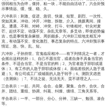
强弱相当为合绊，僵持、粘一块，不能自由活动了。六合卦预
示事情远、缓、慢、稳、久。
六冲表示：刺激、促进、急切、快速、短暂、剧烈、一次性、
突如其来、冲动、冲开、冲散、拆散、介入、挑拨离间、撞
见、遭遇、不和、对峙、冲突、打斗、针锋相对、针尖对麦
芒、起伏不定、动荡不安、杂乱无章等。多爻动，即使趋势偏
吉，也是事情复杂麻烦、周折颇多。六冲卦三组地支相互冲
克，有动荡不安、变化激烈、事态复杂的特点。六冲卦预示事
情近、急、快、乱、短。
六冲卦，子孙持世、官鬼临应相冲——有下列情况之一者，才
会摇出这样的卦：1、自己不愿当官，或者自身不具备当官的
条件、不适合当官、不是当官的料；2、为官者急于辞职或退
休；3、有工作的人急于辞职或休假；4、面临差役的人急于逃
避；5、有公司或工厂或铺面的人急于转手；6、测防灾虑患
（含测病）；7、不法之徒、无法无天、蛮不讲理之人……
三合表示：一起、共同、会合、会聚、聚集、合作、合伙、合
并、团结、重组、协调、纠葛、纠缠、缠绵、三角关系等。
半合表示：一半、一部分、分心、分神、三缺一、勉强、凑合
等。