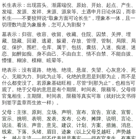
长生表示：出现苗头、渐露端倪、原始、开始、起点、产生、
发端、发源、发祥、来源、源泉等。土遇申月日论休囚，而非
长生——不要狡辩说“取象方面可论长生”，理象本一体，且一
切理数均是为象服务，怎可人为割裂？
墓表示：归宿、收容、收留、收藏、住院、囚禁、关押、埋
藏、隐藏、回避、逃避、躲避、存放、管理、管制、局限、局
促、保护、围栏、仓库、属于、包括、囊括、入迷、痴迷、迷
恋、如醉如痴、身不由己、不由自主、情不自禁、不能自拔、
懵懂、糊涂、模糊、眩晕等。
绝表示：没有退路、绝地、绝境、悬崖、失望、心灰意冷、死
心、无能为力、到此为止等。化绝的意思是到那为止，而不是
什么都变没了。若原象基础旺相，尽管“到那为止”，也相当可
观了。绝于父母的意思是有个期限、时间表、限额等。父母得
官鬼相生，主期限、时间表、限额等真实可靠（就好比文书得
到签字盖章而生效一样）。
父母：主张、原则、立场、声明、宣布、宣告、宣读、宣誓、
宣示、挑明、表明、发表、发布、公布、摊牌、说明、言论、
说法、看法、声音、意见、建议、计划、方案、措施、消息、
线索、下落、头绪、眉目、迹象（以上父母爻越旺，声势越
大、越占主流——却不代表就是事实——得有官鬼生，有事实