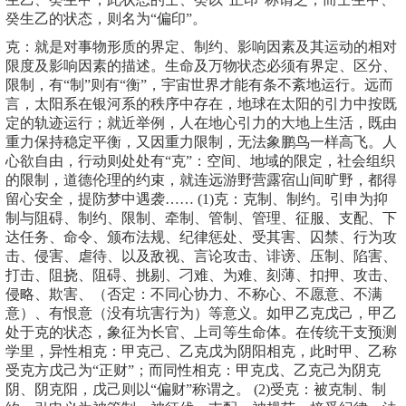
癸生乙的状态，则名为“偏印”。
克：就是对事物形质的界定、制约、影响因素及其运动的相对
限度及影响因素的描述。生命及万物状态必须有界定、区分、
限制，有“制”则有“衡”，宇宙世界才能有条不紊地运行。远而
言，太阳系在银河系的秩序中存在，地球在太阳的引力中按既
定的轨迹运行；就近举例，人在地心引力的大地上生活，既由
重力保持稳定平衡，又因重力限制，无法象鹏鸟一样高飞。人
心欲自由，行动则处处有“克”：空间、地域的限定，社会组织
的限制，道德伦理的约束，就连远游野营露宿山间旷野，都得
留心安全，提防梦中遇袭…… (1)克：克制、制约。引申为抑
制与阻碍、制约、限制、牵制、管制、管理、征服、支配、下
达任务、命令、颁布法规、纪律惩处、受其害、囚禁、行为攻
击、侵害、虐待、以及敌视、言论攻击、诽谤、压制、陷害、
打击、阻挠、阻碍、挑剔、刁难、为难、刻薄、扣押、攻击、
侵略、欺害、（否定：不同心协力、不称心、不愿意、不满
意）、有恨意（没有坑害行为）等意义。如甲乙克戊己，甲乙
处于克的状态，象征为长官、上司等生命体。在传统干支预测
学里，异性相克：甲克己、乙克戊为阴阳相克，此时甲、乙称
受克方戊己为“正财”；而同性相克：甲克戊、乙克己为阴克
阴、阴克阳，戊己则以“偏财”称谓之。 (2)受克：被克制、制