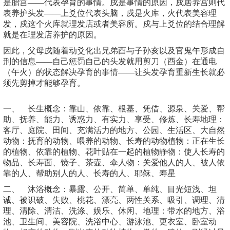
是胎宫——代表孕育的事情。戍是事情的原因，戍居养宫则代
表养护头发——上爻位代表头脑，戍是火库，火代表美容理
发，戍这个火库就理发店或者美容所。戍与上爻位的结合理解
就是在理发店养护的原因。
因此，父母戍随着动爻化出兄弟酉与子孙亥以及官鬼午形成自
刑的信息——自己惩罚自己的头发就用剪刀（酉金）在通电
（午火）的状态解决孕育的事情——让头发孕育重新生长就必
须先剪掉才能够孕育。
一、 长生概念：靠山、依靠、根基、凭借、源泉、关爱、帮
助、抚养、能力、诱惑力、有实力、享受、修炼、长寿地理：
客厅、庭院、田间、充满活力的地方、公园、生活区、大自然
动物：抚育的动物、喂养的动物、长寿的动物植物：正在生长
的植物、依靠的植物、花叶贴在一起的植物静物：使人长寿的
物品、长寿面、镜子、茶壶、伞人物：关爱他人的人、被人依
靠的人、帮助别人的人、长寿的人、耶稣、寿星
二、 沐浴概念：暴露、公开、简单、单纯、目光短浅、坦
诚、被识破、失败、桃花、漂亮、两性关系、吸引、调理、清
理、清除、清洁、洗涤、娱乐、休闲、地理：带水的地方、浴
池、卫生间、美容院、洗浴中心、游泳池、更衣室、卧室动