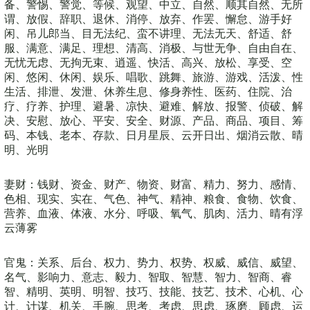
备、警惕、警觉、等候、观望、中立、自然、顺其自然、无所
谓、放假、辞职、退休、消停、放弃、作罢、懈怠、游手好
闲、吊儿郎当、目无法纪、蛮不讲理、无法无天、舒适、舒
服、满意、满足、理想、清高、消极、与世无争、自由自在、
无忧无虑、无拘无束、逍遥、快活、高兴、放松、享受、空
闲、悠闲、休闲、娱乐、唱歌、跳舞、旅游、游戏、活泼、性
生活、排泄、发泄、休养生息、修身养性、医药、住院、治
疗、疗养、护理、避暑、凉快、避难、解放、报警、侦破、解
决、安慰、放心、平安、安全、财源、产品、商品、项目、筹
码、本钱、老本、存款、日月星辰、云开日出、烟消云散、晴
明、光明
妻财：钱财、资金、财产、物资、财富、精力、努力、感情、
色相、现实、实在、气色、神气、精神、粮食、食物、饮食、
营养、血液、体液、水分、呼吸、氧气、肌肉、活力、晴有浮
云薄雾
官鬼：关系、后台、权力、势力、权势、权威、威信、威望、
名气、影响力、意志、毅力、智取、智慧、智力、智商、睿
智、精明、英明、明智、技巧、技能、技艺、技术、心机、心
计、计谋、机关、手腕、思考、考虑、思虑、琢磨、顾虑、运