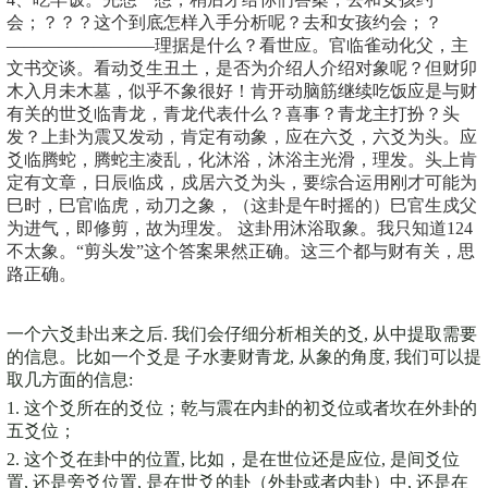
会；？？？这个到底怎样入手分析呢？去和女孩约会；？
————————–理据是什么？看世应。官临雀动化父，主
文书交谈。看动爻生丑土，是否为介绍人介绍对象呢？但财卯
木入月未木墓，似乎不象很好！肯开动脑筋继续吃饭应是与财
有关的世爻临青龙，青龙代表什么？喜事？青龙主打扮？头
发？上卦为震又发动，肯定有动象，应在六爻，六爻为头。应
爻临腾蛇，腾蛇主凌乱，化沐浴，沐浴主光滑，理发。头上肯
定有文章，日辰临戍，戍居六爻为头，要综合运用刚才可能为
巳时，巳官临虎，动刀之象，（这卦是午时摇的）巳官生戍父
为进气，即修剪，故为理发。 这卦用沐浴取象。我只知道124
不太象。“剪头发”这个答案果然正确。这三个都与财有关，思
路正确。
一个六爻卦出来之后. 我们会仔细分析相关的爻, 从中提取需要
的信息。比如一个爻是 子水妻财青龙, 从象的角度, 我们可以提
取几方面的信息:
1. 这个爻所在的爻位；乾与震在内卦的初爻位或者坎在外卦的
五爻位；
2. 这个爻在卦中的位置, 比如，是在世位还是应位, 是间爻位
置, 还是旁爻位置, 是在世爻的卦（外卦或者内卦）中, 还是在