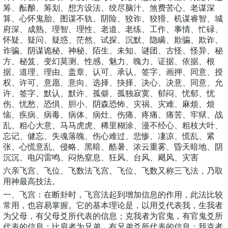
筹、酝酿、筹划、想方设法、绞尽脑汁、煞费苦心、老谋深
算、心怀鬼胎、图谋不轨、阴险、狡诈、狡猾、机谋睿智、城
府深、成熟、理智、理性、老道、老练、工作、事情、忙碌、
怀疑、疑问、疑惑、茫然、试探、沉默、隐瞒、欺骗、欺诈、
诈骗、阴谋诡秘、神秘、陌生、未知、谜团、古怪、怪异、秘
方、秘笈、变幻莫测、性感、魅力、魄力、证据、依据、根
据、道理、理由、盖章、认可、承认、签字、画押、同意、授
权、许可、意愿、意向、选择、抉择、决心、决意、同意、允
许、签字、默认、默许、孤僻、孤独寂寞、郁闷、忧郁、忧
伤、忧愁、恐惧、胆小、阴森恐怖、灾祸、灾难、麻烦、烦
恼、疾病、病毒、病体、病灶、伤痛、疼痛、痛苦、牢狱、战
乱、粗心大意、马马虎虎、稀里糊涂、漫不经心、粗枝大叶、
忘记、健忘、失魂落魄、伤心难过、悲惨、凄凉、慌乱、紧
张、心慌意乱、侵略、黑暗、酷暑、浓云重雾、昏天暗地、阴
沉沉、电闪雷鸣、闷热窒息、狂风、台风、飓风、灾害
六亲飞宫、飞位、飞数法飞宫、飞位、飞数又称三飞法，乃取
用神最高技法。
一、飞宫：在断卦时，飞宫法起到增加信息的作用，此法比较
常用，也容易掌握。它的基本理论是，以用爻代表我，生我者
为父母，有父母爻所代表的信息；克我者为官鬼，有官鬼爻所
代表的信息；比肩者为兄弟，有兄弟爻所代表的信息；我克者