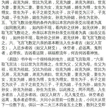
为姆，叔克为婶。世比为兄弟，兄克为嫂，弟克为弟妇。世克
为妻，妻克为二妻。妻生为女，克女为婿，婿生为甥，女生为
甥女。世生为子，长子之前爻为次子，次子前爻为三子。子克
为媳，子生为孙，媳生为孙女。孙克为孙媳，孙生为玄孙。
五、飞宫飞数法使用的条件内亲以本宫内卦亲爻出现者为真
（如同胞兄弟），如内卦不现，看内卦之伏神，如无伏神，则
取飞宫飞数论之。外亲以本宫外卦亲爻出现者为真（如岳父岳
母），如外卦不现，取外卦之伏神，若无伏神，取飞宫飞数论
之。六、飞宫飞数定六亲的基本断法入生乡者吉（如父入官
爻）。入忌乡者凶（如父入财爻）。休空者，必远离。鬼刑
者，必带疾。吉凶看运限，祸福察流年，何吉何凶看神煞。
《易隐》书中有一个很特殊的地方，就是飞宫取用，“六亲
取飞宫法：位以世为主而推之。生世为父，父克为母。生父为
祖，祖克为祖妣。父比为伯叔，伯克为姆，叔克为婶。世比为
兄弟，兄克为嫂，弟克为弟妇。世克为妻，妻克为妾，妻生为
女，克女为婿，婿生为甥，女生为甥女。世生为子，长子之前
爻为次子，次子之前爻为三子，子克为媳，子生为孙，媳生为
孙女，孙克为孙媳，孙生为玄孙。以此推之，罔不周悉。入生
乡者吉，入忌乡者凶。(如父入财方，兄入鬼爻也)。休空者必
远离，鬼杀者必带疾。大问小从世前一位数上去，小问大从世
下一位数下去。俱以一水二火三木四金五土之数，数到之爻即