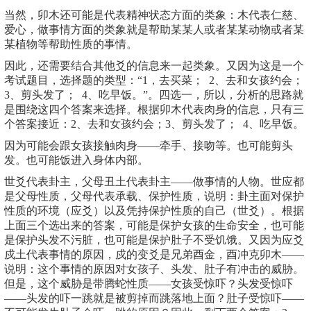
当然，卯木还可能是代表精神状态方面的类象：木代表仁慈、
爱心，做事情方面的类象就是帮助某某人或者某某动物或者某
某植物等帮助性质的事情。
因此，还需要结合其他爻的信息来一起类象。又因为这是一个
考试题目，选择题的类型：“1，去买菜； 2、去和女孩约会；
3、剪头发了； 4、吃早饭。”。四选一，所以，分析的思路就
是围绕这四个答案来选择。根据卯木代表肉身的信息，只有三
个答案接近：2、去和女孩约会；3、剪头发了； 4、吃早饭。
因为可能会跟女孩接触肉身——牵手、接吻等。也可能剪头
发。也可能饭进入身体内部。
世爻代表卦主，父母丑土代表卦主——做事情的人物。世应都
是父母性质，父母代表承载、保护性质，说明：卦主面对保护
性质的环境（应爻）以及凭持保护性质的自己（世爻）。根据
上面三个选出来的答案，可能是保护女孩的生命安全，也可能
是保护头发不污脏，也可能是保护肚子不受饥饿。又因为应爻
戍土代表事情的原因，戍的变爻是兄弟酉金，酉冲克卯木——
说明：这个事情的原因对女孩子、头发、肚子有冲击的威胁。
但是，这个威胁是带腾蛇性质——女孩受惊吓？头发受惊吓
——头发的吓一跳就是被剪掉而跳落地上面？肚子受惊吓——