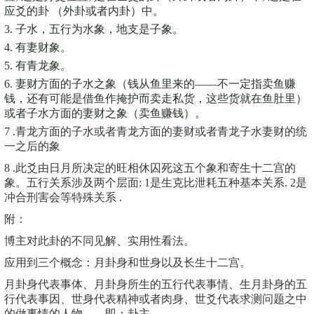
应爻的卦 （外卦或者内卦）中。
3. 子水，五行为水象，地支是子象。
4. 有妻财象。
5. 有青龙象。
6. 妻财方面的子水之象（钱从鱼里来的——不一定指卖鱼赚
钱，还有可能是借鱼作掩护而卖走私货，这些货就在鱼肚里）
或者子水方面的妻财之象（卖鱼赚钱）。
7 .青龙方面的子水或者青龙方面的妻财或者青龙子水妻财的统
一之后的象
8 .此爻由日月所决定的旺相休囚死这五个象和寄生十二宫的
象。五行关系涉及两个层面: 1是生克比泄耗五种基本关系. 2是
冲合刑害会等特殊关系 .
附：
博主对此卦的不同见解、实用性看法。
应用到三个概念：月卦身和世身以及长生十二宫。
月卦身代表事体、月卦身所生的五行代表事情、生月卦身的五
行代表事因、世身代表精神或者肉身、世爻代表求测问题之中
的做事情的人物——即：卦主。