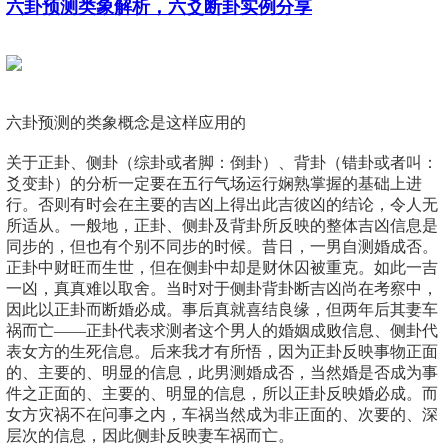
六卦预测类象解析，六爻断卦实例分享
六卦预测的类象概念是这样应用的
关于正卦、侧卦（综卦或者脚：倒卦）、背卦（错卦或者叫：
爻变卦）的分析一定要在五行气场运行娴熟掌握的基础上进
行。否则有时会在主要的吉凶上得出此吉彼凶的结论，令人无
所适从。一般地，正卦、侧卦及背卦所反映的整体吉凶信息是
同步的，但也有个别不同步的时候。昔日，一男自测婚成否。
正卦中财旺而生世，但在侧卦中却是财休囚被重克。如此一吉
一凶，真真难以取舍。当时对于侧卦背卦断吉凶尚在考察中，
因此以正卦而断婚必成。事后真就喜结良缘，但两年后其妻车
祸而亡——正卦代表求测者这个男人的婚姻成败信息、侧卦代
表女方的生死信息。后来我才有所悟，因为正卦反映事物正面
的、主要的、明显的信息，此男测婚成否，当然婚是否成为事
件之正面的、主要的、明显的信息，所以正卦反映婚必成。而
女方灾祸不在问事之内，车祸当然成为非正面的、次要的、深
层次的信息，因此侧卦反映妻车祸而亡。