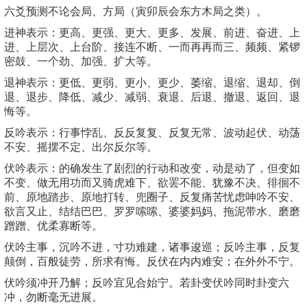
六爻预测不论会局、方局（寅卯辰会东方木局之类）。
进神表示：更高、更强、更大、更多、发展、前进、奋进、上
进、上层次、上台阶、接连不断、一而再再而三、频频、紧锣
密鼓、一个劲、加强、扩大等。
退神表示：更低、更弱、更小、更少、萎缩、退缩、退却、倒
退、退步、降低、减少、减弱、衰退、后退、撤退、返回、退
悔等。
反吟表示：行事悖乱、反反复复、反复无常、波动起伏、动荡
不安、摇摆不定、出尔反尔等。
伏吟表示：的确发生了剧烈的行动和改变，动是动了，但变如
不变、做无用功而又骑虎难下、欲罢不能、犹豫不决、徘徊不
前、原地踏步、原地打转、兜圈子、反复痛苦忧虑呻吟不安、
欲言又止、结结巴巴、罗罗嗦嗦、婆婆妈妈、拖泥带水、磨磨
蹭蹭、优柔寡断等。
伏吟主事，沉吟不进，寸功难建，诸事逡巡；反吟主事，反复
颠倒，百般徒劳，所求有悔。反伏在内内难安；在外外不宁。
伏吟须冲开乃解；反吟宜见合始宁。若卦变伏吟同时卦变六
冲，勿断毫无进展。