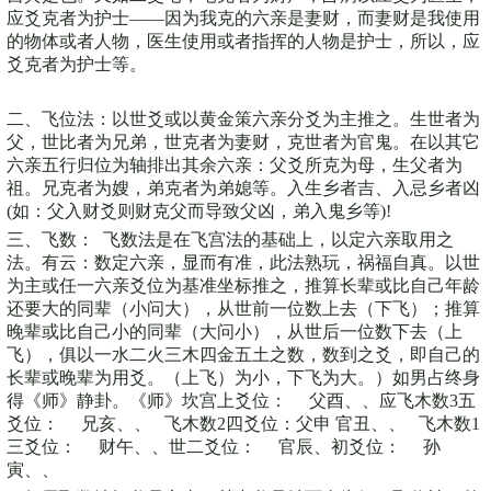
应爻克者为护士——因为我克的六亲是妻财，而妻财是我使用
的物体或者人物，医生使用或者指挥的人物是护士，所以，应
爻克者为护士等。
二、飞位法：以世爻或以黄金策六亲分爻为主推之。生世者为
父，世比者为兄弟，世克者为妻财，克世者为官鬼。在以其它
六亲五行归位为轴排出其余六亲：父爻所克为母，生父者为
祖。兄克者为嫂，弟克者为弟媳等。入生乡者吉、入忌乡者凶
(如：父入财爻则财克父而导致父凶，弟入鬼乡等)!
三、飞数： 飞数法是在飞宫法的基础上，以定六亲取用之
法。有云：数定六亲，显而有准，此法熟玩，祸福自真。以世
为主或任一六亲爻位为基准坐标推之，推算长辈或比自己年龄
还要大的同辈（小问大），从世前一位数上去（下飞）；推算
晚辈或比自己小的同辈（大问小），从世后一位数下去（上
飞），俱以一水二火三木四金五土之数，数到之爻，即自己的
长辈或晚辈为用爻。（上飞）为小，下飞为大。）如男占终身
得《师》静卦。《师》坎宫上爻位： 父酉、、应飞木数3五
爻位： 兄亥、、 飞木数2四爻位：父申 官丑、、 飞木数1
三爻位： 财午、、世二爻位： 官辰、初爻位： 孙
寅、、